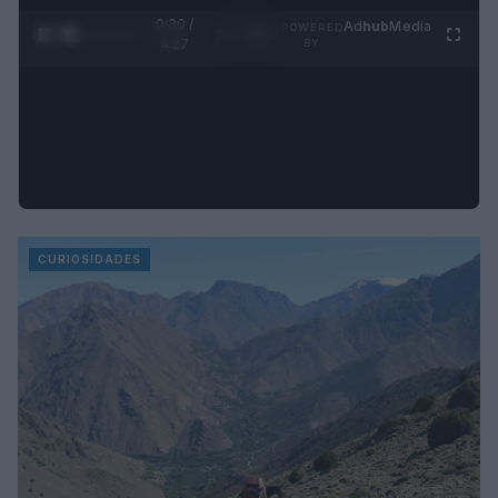
0:32 /
Ad
hub
Media
POWERED
1
/
4
4:27
BY
CURIOSIDADES