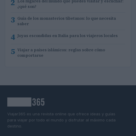
2
Los lugares del mundo que puedes visitar y escuchar:
¿qué son?
3
Guía de los monasterios tibetanos: lo que necesita
saber
4
Joyas escondidas en Italia para los viajeros locales
5
Viajar a países islámicos: reglas sobre cómo
comportarse
Viajar365 es una revista online que ofrece ideas y guías
para viajar por todo el mundo y disfrutar al máximo cada
destino.