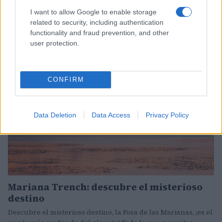
I want to allow Google to enable storage
Descubra Minnesota, nuestra guía se centra en qué hacer y
related to security, including authentication
qué ver, desde ciudades hasta lugares rodeados de
functionality and fraud prevention, and other
naturaleza.
user protection.
Redacción Viajar365.com · 19 Feb 2025
CONSEJOS PARA VIAJAR
CONFIRM
Data Deletion
Data Access
Privacy Policy
Mariana Trench: descubre el misterioso
destino
Descubre el misterioso destino, la Fosa de las Marianas, ¡es el