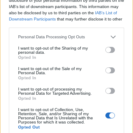
disclosure of your personal information by third parties on the
IAB’s list of downstream participants. This information may
also be disclosed by us to third parties on the
IAB’s List of
Downstream Participants
that may further disclose it to other
Viaje a Arkansas: maravillas naturales
third parties.
para visitar
Please note that this website/app uses one or more Google
Todo sobre Arkansas, Misisipi: ¡descubra maravillas
Personal Data Processing Opt Outs
services and may gather and store information including but
naturales para visitar!
not limited to your visit or usage behaviour. You may click to
I want to opt-out of the Sharing of my
Redacción Viajar365.com · 22 Feb 2025
personal data.
grant or deny consent to Google and its third-party tags to
Opted In
use your data for below specified purposes in below Google
CONSEJOS PARA VIAJAR
consent section.
I want to opt-out of the Sale of my
Personal Data.
Opted In
I want to opt-out of processing my
Personal Data for Targeted Advertising.
Opted In
I want to opt-out of Collection, Use,
Retention, Sale, and/or Sharing of my
Personal Data that Is Unrelated with the
Purposes for which it was collected.
Opted Out