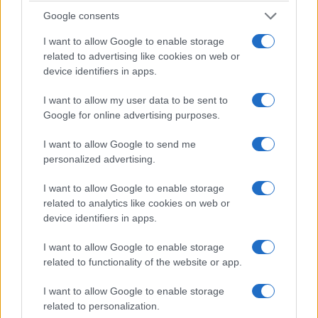
Google consents
Batumi en Georgia: la estatua que cuenta
I want to allow Google to enable storage
la historia del amor de Ali y Nino
related to advertising like cookies on web or
La estatua, literalmente en movimiento, está compuesta por
device identifiers in apps.
gigantes de metal que cuentan la historia de amor de Ali y
Nino.
I want to allow my user data to be sent to
Google for online advertising purposes.
Redacción Viajar365.com · 21 Feb 2025
I want to allow Google to send me
CONSEJOS PARA VIAJAR
personalized advertising.
I want to allow Google to enable storage
related to analytics like cookies on web or
device identifiers in apps.
I want to allow Google to enable storage
related to functionality of the website or app.
I want to allow Google to enable storage
related to personalization.
Minnesota, guía sobre qué ver y qué hacer