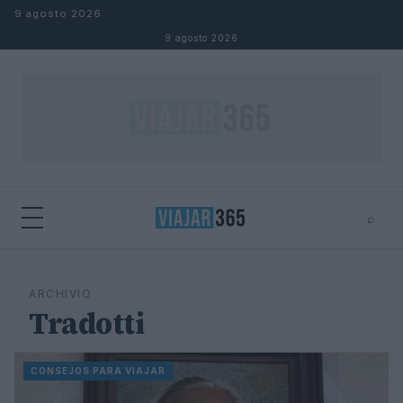
Saltar al contenido
9 agosto 2026
9 agosto 2026
⌕
⌕
×
Buscar
ARCHIVIO
Tradotti
CONSEJOS PARA VIAJAR