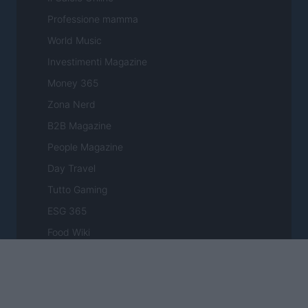
Professione mamma
World Music
Investimenti Magazine
Money 365
Zona Nerd
B2B Magazine
People Magazine
Day Travel
Tutto Gaming
ESG 365
Food Wiki
FuturoDonna
HomeMagazine
SecondHomeMagazine