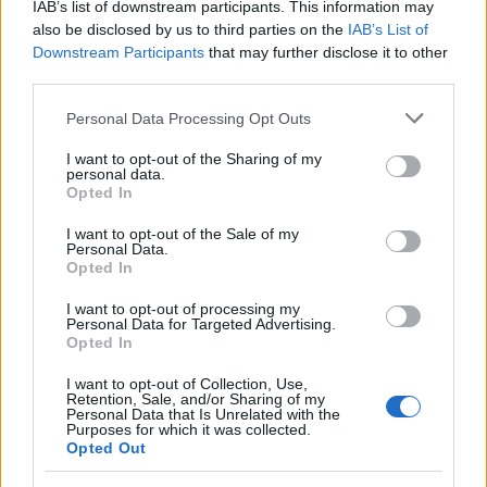
IAB’s list of downstream participants. This information may
also be disclosed by us to third parties on the
IAB’s List of
Downstream Participants
that may further disclose it to other
third parties.
Please note that this website/app uses one or more Google
Personal Data Processing Opt Outs
Sigue leyendo
services and may gather and store information including but
not limited to your visit or usage behaviour. You may click to
I want to opt-out of the Sharing of my
personal data.
grant or deny consent to Google and its third-party tags to
CONSEJOS PARA VIAJAR
Opted In
use your data for below specified purposes in below Google
consent section.
I want to opt-out of the Sale of my
Personal Data.
Opted In
I want to opt-out of processing my
Personal Data for Targeted Advertising.
Opted In
I want to opt-out of Collection, Use,
Retention, Sale, and/or Sharing of my
Personal Data that Is Unrelated with the
Purposes for which it was collected.
Opted Out