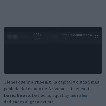
0:29 /
Ad
hub
Media
POWERED
1
/
4
4:27
BY
Tienes que ir a
Phoenix
, la capital y ciudad más
poblada del estado de Arizona, si te encanta
David Bowie
. De hecho, aquí hay
murales
dedicados al gran artista