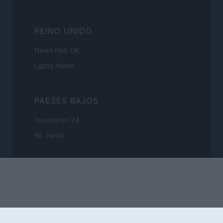
REINO UNIDO
News Hub UK
Lgbtq News
PAESES BAJOS
Investeren 24
NL Newz