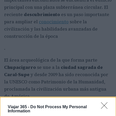
importantes encontrados se encuentra el edificio
principal con una plaza subterránea circular. El
reciente
descubrimiento
es un paso importante
para ampliar el
conocimiento
sobre la
civilización y las habilidades avanzadas de
construcción de la época
.
El área arqueológica de la que forma parte
Chupacigarro
se une a la
ciudad sagrada de
Caral-Supe
y desde 2009 ha sido reconocida por
la UNESCO como Patrimonio de la Humanidad,
proclamada la civilización urbana más antigua
de América.
Viajar 365 -
Do Not Process My Personal
Information