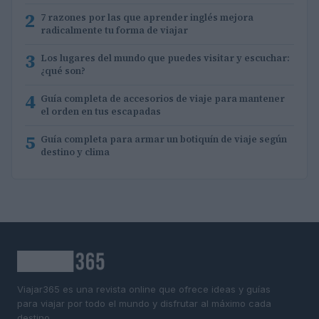
2
7 razones por las que aprender inglés mejora
radicalmente tu forma de viajar
3
Los lugares del mundo que puedes visitar y escuchar:
¿qué son?
4
Guía completa de accesorios de viaje para mantener
el orden en tus escapadas
5
Guía completa para armar un botiquín de viaje según
destino y clima
Viajar365 es una revista online que ofrece ideas y guías
para viajar por todo el mundo y disfrutar al máximo cada
destino.