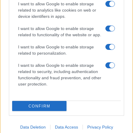
completa para llegar al centro
I want to allow Google to enable storage
Lucía Marín · 6 Ago 2026
related to analytics like cookies on web or
device identifiers in apps.
CONSEJOS PARA VIAJAR
I want to allow Google to enable storage
related to functionality of the website or app.
I want to allow Google to enable storage
related to personalization.
I want to allow Google to enable storage
related to security, including authentication
functionality and fraud prevention, and other
user protection.
Descubre el significado de los refranes españoles y
CONFIRM
cómo aplicarlos en tus viajes
Javier Ortega · 6 Ago 2026
Data Deletion
Data Access
Privacy Policy
CONSEJOS PARA VIAJAR