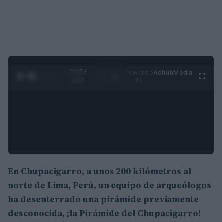
0:26 /
Ad
hub
Media
POWERED
1
/
4
4:27
BY
En
Chupacigarro
, a unos 200 kilómetros al
norte de Lima,
Perú
, un equipo de arqueólogos
ha desenterrado una pirámide previamente
desconocida, ¡la Pirámide del Chupacigarro!