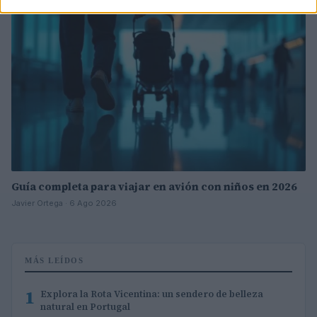
Guía completa para viajar en avión con niños en 2026
Javier Ortega · 6 Ago 2026
MÁS LEÍDOS
1
Explora la Rota Vicentina: un sendero de belleza
natural en Portugal