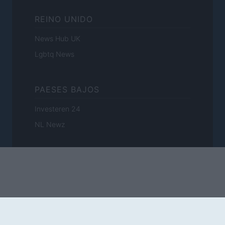
REINO UNIDO
News Hub UK
Lgbtq News
PAESES BAJOS
Investeren 24
NL Newz