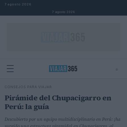
Saltar al contenido
7 agosto 2026
7 agosto 2026
⌕
⌕
×
CONSEJOS PARA VIAJAR
Buscar
Pirámide del Chupacigarro en
Perú: la guía
Descubierto por un equipo multidisciplinario en Perú: ¡ha
surgido una estructura piramidal en Chupacigarro, al