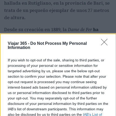
hallada en Rutigliano, en la provincia de Bari, se
trata de un pequeño ejemplar de unos 27 metros
de altura.
Desde su creación en 1889, la
Dame de Fer
ha
cambiado de color varias veces
. Gustave Eiffel
lo mandó pintar de rojo; a mediados del siglo XX
Viajar 365 -
Do Not Process My Personal
Information
se eligió el marrón rojizo, ya partir de 1968 el
bronce y el amarillo ocre. Hoy está pintado con
If you wish to opt-out of the sale, sharing to third parties, or
“marrón Eiffel” en tres tonos diferentes,
processing of your personal or sensitive information for
targeted advertising by us, please use the below opt-out
comenzando desde el más oscuro en la parte
section to confirm your selection. Please note that after your
inferior hasta el más claro en la parte superior.
opt-out request is processed you may continue seeing
interest-based ads based on personal information utilized by
us or personal information disclosed to third parties prior to
your opt-out. You may separately opt-out of the further
AUTOR
disclosure of your personal information by third parties on the
Redacción Viajar365.com
IAB’s list of downstream participants. This information may
also be disclosed by us to third parties on the
IAB’s List of