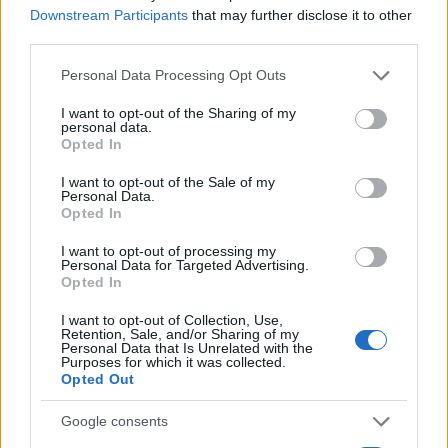
Downstream Participants
that may further disclose it to other
third parties.
Please note that this website/app uses one or more Google
Personal Data Processing Opt Outs
services and may gather and store information including but
not limited to your visit or usage behaviour. You may click to
I want to opt-out of the Sharing of my
personal data.
grant or deny consent to Google and its third-party tags to
Opted In
use your data for below specified purposes in below Google
consent section.
I want to opt-out of the Sale of my
Personal Data.
Opted In
I want to opt-out of processing my
Personal Data for Targeted Advertising.
Opted In
I want to opt-out of Collection, Use,
Retention, Sale, and/or Sharing of my
Personal Data that Is Unrelated with the
Purposes for which it was collected.
Opted Out
Google consents