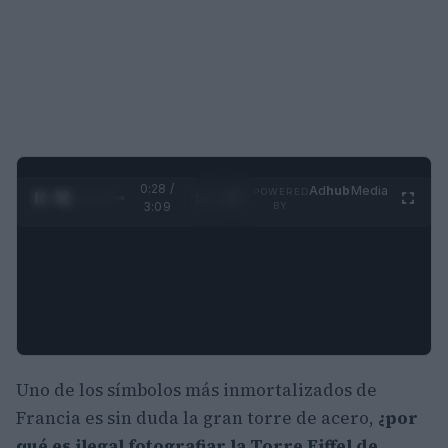
0:29 /
Ad
hub
Media
POWERED
1
/
4
3:09
BY
Uno de los símbolos más inmortalizados de
Francia es sin duda la gran torre de acero,
¿por
qué es ilegal fotografiar la Torre Eiffel de