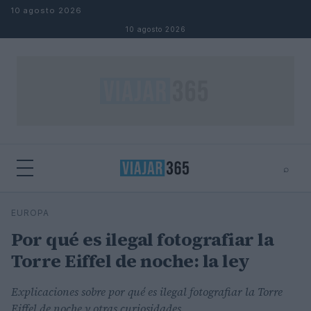
Saltar al contenido
10 agosto 2026
10 agosto 2026
⌕
⌕
×
EUROPA
Buscar
Por qué es ilegal fotografiar la
Torre Eiffel de noche: la ley
Explicaciones sobre por qué es ilegal fotografiar la Torre
Eiffel de noche y otras curiosidades.