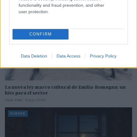
EUROPA
functionality and fraud prevention, and other
user protection.
CONFIRM
Data Deletion
Data Access
Privacy Policy
La nueva ley marco cultural de Emilia-Romagna: un
hito para el sector
Carla Vidal · 9 Ago 2026
EUROPA