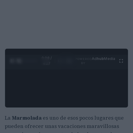
0:29 /
Ad
hub
Media
POWERED
1
/
4
4:27
BY
La
Marmolada
es uno de esos pocos lugares que
pueden ofrecer unas vacaciones maravillosas