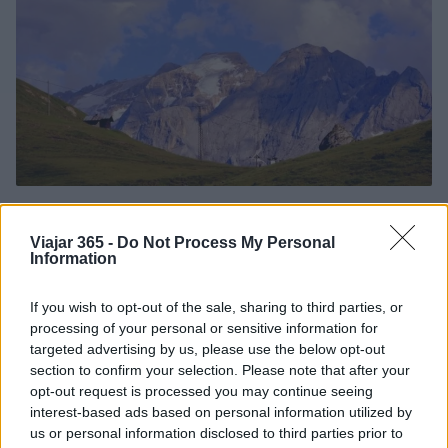
En
Trentino
es aconsejable ir entre junio y
Viajar 365 -
Do Not Process My Personal
septiembre porque son los meses más cálidos.
Information
Este razonamiento es naturalmente válido para
las excursiones y los cambios para los amantes
If you wish to opt-out of the sale, sharing to third parties, or
processing of your personal or sensitive information for
de los deportes de invierno.
targeted advertising by us, please use the below opt-out
section to confirm your selection. Please note that after your
LEA TAMBIÉN:
opt-out request is processed you may continue seeing
interest-based ads based on personal information utilized by
Los senderos de montañas más bellos de Italia
us or personal information disclosed to third parties prior to