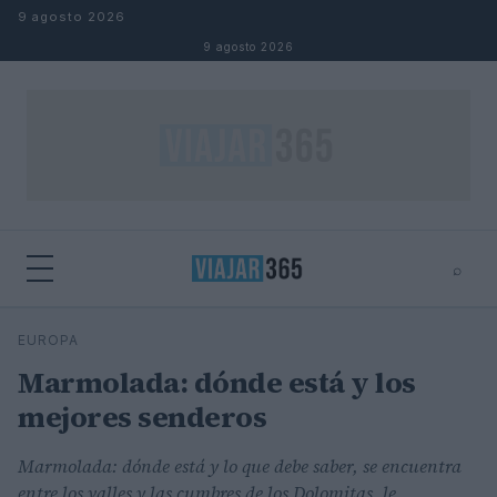
Saltar al contenido
9 agosto 2026
9 agosto 2026
⌕
⌕
×
EUROPA
Buscar
Marmolada: dónde está y los
mejores senderos
Marmolada: dónde está y lo que debe saber, se encuentra
entre los valles y las cumbres de los Dolomitas, le