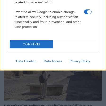
related to personalization.
I want to allow Google to enable storage
related to security, including authentication
Descubre Lekeitio, el pueblo vasco con historia real y
functionality and fraud prevention, and other
playas de ensueño
user protection.
Diego Herrera · 8 Ago 2026
EUROPA
CONFIRM
Data Deletion
Data Access
Privacy Policy
Descubre los refranes españoles más útiles para