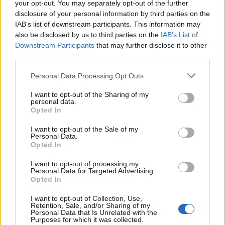
El sendero costero Wester Ross: hermoso
your opt-out. You may separately opt-out of the further
camino en Escocia
disclosure of your personal information by third parties on the
IAB’s list of downstream participants. This information may
also be disclosed by us to third parties on the
IAB’s List of
Downstream Participants
that may further disclose it to other
AUTOR
third parties.
Redacción Viajar365.com
Please note that this website/app uses one or more Google
Personal Data Processing Opt Outs
services and may gather and store information including but
not limited to your visit or usage behaviour. You may click to
I want to opt-out of the Sharing of my
personal data.
grant or deny consent to Google and its third-party tags to
Opted In
use your data for below specified purposes in below Google
consent section.
I want to opt-out of the Sale of my
Personal Data.
Opted In
I want to opt-out of processing my
Personal Data for Targeted Advertising.
Opted In
I want to opt-out of Collection, Use,
Retention, Sale, and/or Sharing of my
Personal Data that Is Unrelated with the
Purposes for which it was collected.