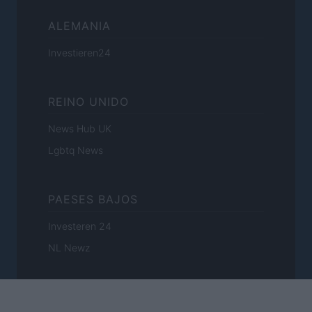
ALEMANIA
Investieren24
REINO UNIDO
News Hub UK
Lgbtq News
PAESES BAJOS
Investeren 24
NL Newz