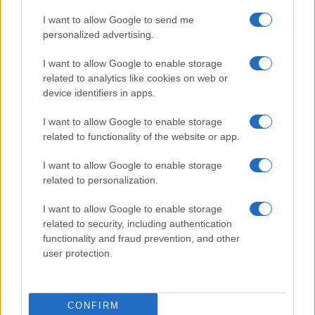
I want to allow Google to send me
personalized advertising.
I want to allow Google to enable storage
related to analytics like cookies on web or
Descubre Lekeitio, el pueblo vasco con historia real y
device identifiers in apps.
playas de ensueño
Diego Herrera · 8 Ago 2026
I want to allow Google to enable storage
related to functionality of the website or app.
EUROPA
I want to allow Google to enable storage
related to personalization.
I want to allow Google to enable storage
related to security, including authentication
functionality and fraud prevention, and other
user protection.
CONFIRM