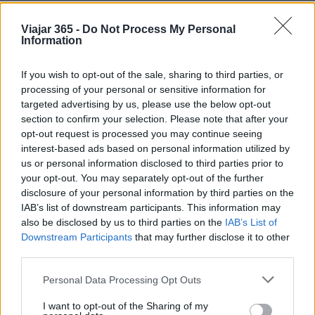
y colinas
Viajar 365 -
Do Not Process My Personal
Information
If you wish to opt-out of the sale, sharing to third parties, or
processing of your personal or sensitive information for
AUTOR
targeted advertising by us, please use the below opt-out
Redacción Viajar365.com
section to confirm your selection. Please note that after your
opt-out request is processed you may continue seeing
interest-based ads based on personal information utilized by
us or personal information disclosed to third parties prior to
your opt-out. You may separately opt-out of the further
disclosure of your personal information by third parties on the
IAB’s list of downstream participants. This information may
also be disclosed by us to third parties on the
IAB’s List of
Downstream Participants
that may further disclose it to other
third parties.
Please note that this website/app uses one or more Google
Personal Data Processing Opt Outs
services and may gather and store information including but
not limited to your visit or usage behaviour. You may click to
I want to opt-out of the Sharing of my