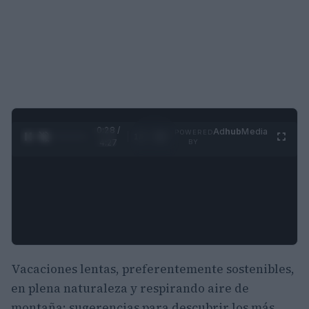
0:29 /
Ad
hub
Media
POWERED
1
/
4
4:27
BY
Vacaciones lentas, preferentemente sostenibles,
en plena naturaleza y respirando aire de
montaña: sugerencias para descubrir los más