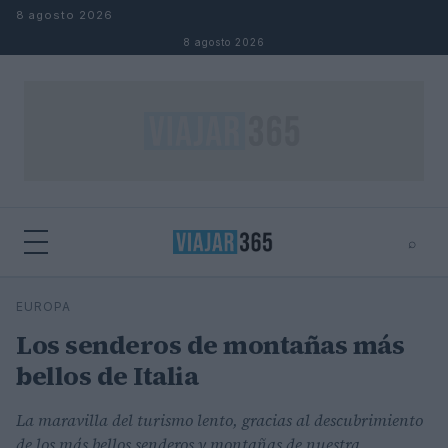
Saltar al contenido
8 agosto 2026
8 agosto 2026
⌕
⌕
×
EUROPA
Buscar
Los senderos de montañas más
bellos de Italia
La maravilla del turismo lento, gracias al descubrimiento
de los más bellos senderos y montañas de nuestra