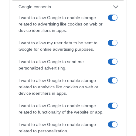
Google consents
I want to allow Google to enable storage
related to advertising like cookies on web or
device identifiers in apps.
I want to allow my user data to be sent to
Google for online advertising purposes.
Descubre cómo Transfer Travel permite
vender y comprar vacaciones ya
I want to allow Google to send me
reservadas
personalized advertising.
Transfer Travel ofrece una solución innovadora para
quienes necesitan vender sus reservas de viaje y para
I want to allow Google to enable storage
quienes buscan ofertas increíbles.
related to analytics like cookies on web or
device identifiers in apps.
Carla Vidal · 5 Ago 2026
I want to allow Google to enable storage
Consejos
VER TODOS →
related to functionality of the website or app.
I want to allow Google to enable storage
CONSEJOS PARA VIAJAR
related to personalization.