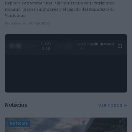
Explora Ventotene: una isla minúscula con Patrimonio
romano, playas singulares y el legado del Manifesto di
Ventotene
Paula Castillo · 28 Abr 2026
0:30 /
Ad
hub
Media
POWERED
1
/
4
3:09
BY
Noticias
VER TODOS →
NOTICIAS