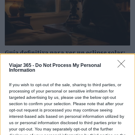
Guía definitiva para ver un eclipse solar:
destinos, equipo y seguridad
Viajar 365 -
Do Not Process My Personal
Un eclipse solar es un espectáculo único. Con esta guía,
Information
aprenderás a elegir el mejor lugar para observarlo, qué
equipo llevar y…
If you wish to opt-out of the sale, sharing to third parties, or
Carla Vidal · 10 Ago 2026
processing of your personal or sensitive information for
targeted advertising by us, please use the below opt-out
MUNDO
section to confirm your selection. Please note that after your
opt-out request is processed you may continue seeing
interest-based ads based on personal information utilized by
us or personal information disclosed to third parties prior to
your opt-out. You may separately opt-out of the further