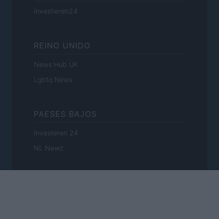
Investieren24
REINO UNIDO
News Hub UK
Lgbtq News
PAESES BAJOS
Investeren 24
NL Newz