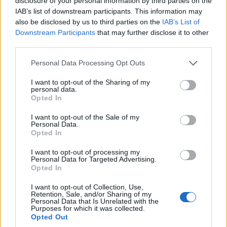
disclosure of your personal information by third parties on the
IAB’s list of downstream participants. This information may
also be disclosed by us to third parties on the
IAB’s List of
Downstream Participants
that may further disclose it to other
third parties.
Please note that this website/app uses one or more Google
Personal Data Processing Opt Outs
services and may gather and store information including but
not limited to your visit or usage behaviour. You may click to
I want to opt-out of the Sharing of my
Explorando el Karoo: Aventuras y
personal data.
grant or deny consent to Google and its third-party tags to
Sabores en Sudáfrica
Opted In
use your data for below specified purposes in below Google
Sumérgete en la magia del Karoo, donde la naturaleza, la
consent section.
I want to opt-out of the Sale of my
cultura y la gastronomía se fusionan para crear una
Personal Data.
experiencia inolvidable.
Opted In
Lucía Marín · 8 Ago 2026
I want to opt-out of processing my
Personal Data for Targeted Advertising.
Opted In
MUNDO
I want to opt-out of Collection, Use,
Retention, Sale, and/or Sharing of my
Personal Data that Is Unrelated with the
Purposes for which it was collected.
Opted Out