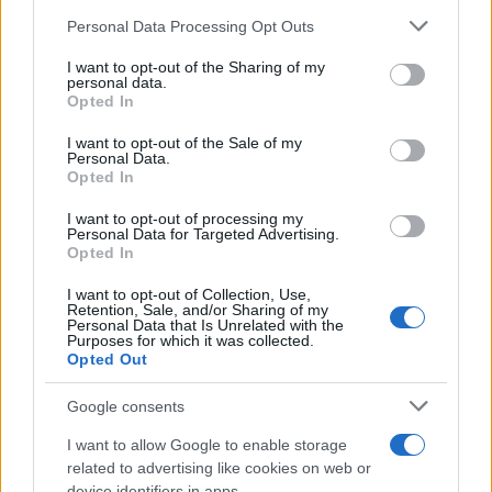
Please note that this website/app uses one or more Google
Personal Data Processing Opt Outs
services and may gather and store information including but
not limited to your visit or usage behaviour. You may click to
I want to opt-out of the Sharing of my
personal data.
grant or deny consent to Google and its third-party tags to
Opted In
use your data for below specified purposes in below Google
consent section.
I want to opt-out of the Sale of my
Personal Data.
Opted In
I want to opt-out of processing my
Personal Data for Targeted Advertising.
Opted In
I want to opt-out of Collection, Use,
Retention, Sale, and/or Sharing of my
Personal Data that Is Unrelated with the
Purposes for which it was collected.
Opted Out
Google consents
Sigue leyendo
I want to allow Google to enable storage
related to advertising like cookies on web or
EUROPA
device identifiers in apps.