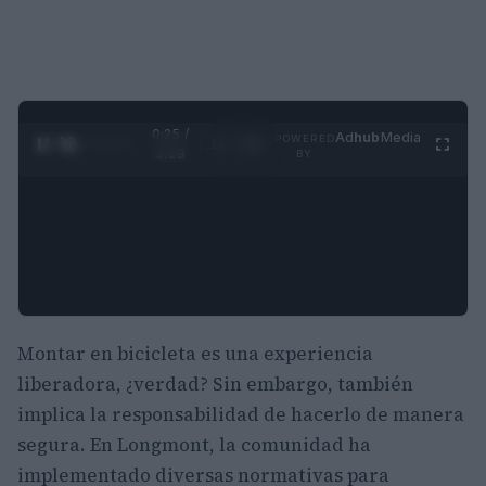
0:26 /
Ad
hub
Media
POWERED
1
/
4
3:19
BY
Montar en bicicleta es una experiencia
liberadora, ¿verdad? Sin embargo, también
implica la responsabilidad de hacerlo de manera
segura. En Longmont, la comunidad ha
implementado diversas normativas para