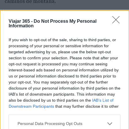
caminos de montaña.
En la costa este se celebra anualmente un
Viajar 365 -
Do Not Process My Personal
Festival de Jazz
, así como playas más pequeñas y
Information
campos de golf. Los pequeños pueblos de
montaña y los monasterios escondidos en el
If you wish to opt-out of the sale, sharing to third parties, or
norte de la Serra de Tramuntana son
processing of your personal or sensitive information for
targeted advertising by us, please use the below opt-out
encantadores y están rodeados de
section to confirm your selection. Please note that after your
espectaculares paisajes y vistas de Mallorca.
opt-out request is processed you may continue seeing
interest-based ads based on personal information utilized by
2. Tenerife
us or personal information disclosed to third parties prior to
your opt-out. You may separately opt-out of the further
disclosure of your personal information by third parties on the
Tenerife, la mayor de las
Islas Canarias
, está
IAB’s list of downstream participants. This information may
bien desarrollada para el turismo y es un destino
also be disclosed by us to third parties on the
IAB’s List of
de vacaciones de playa muy popular. Es conocida
Downstream Participants
that may further disclose it to other
third parties.
por su excitante vida nocturna y sus excelentes
lugares de buceo. También hay muchos deportes
Please note that this website/app uses one or more Google
Personal Data Processing Opt Outs
services and may gather and store information including but