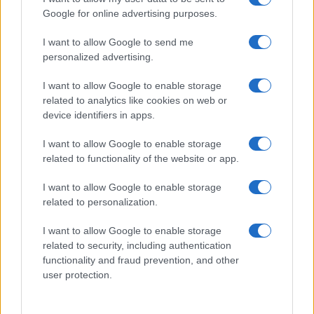
alimentos frescos y artesanía, así como un
Google for online advertising purposes.
hermoso paisaje natural.
La Cova de Can Marca
I want to allow Google to send me
es una enorme cueva natural que merece la pena
personalized advertising.
ver y los visitantes pueden tomar un barco a la
cercana
isla de Formentera.
I want to allow Google to enable storage
related to analytics like cookies on web or
device identifiers in apps.
I want to allow Google to enable storage
AUTOR
Redacción Viajar365.com
related to functionality of the website or app.
I want to allow Google to enable storage
related to personalization.
I want to allow Google to enable storage
related to security, including authentication
functionality and fraud prevention, and other
user protection.