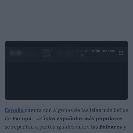
0:29 /
Ad
hub
Media
POWERED
1
/
4
4:27
BY
España
cuenta con algunas de las islas más bellas
de
Europa
. Las
islas españolas más populares
se reparten a partes iguales entre las
Baleares y