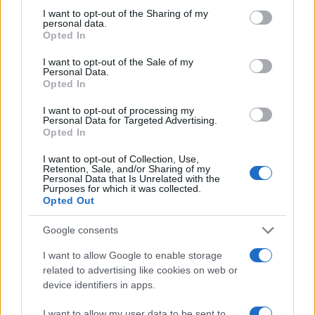
acuáticos, como el
surf, el windsurf, el
not limited to your visit or usage behaviour. You may click to
I want to opt-out of the Sharing of my
parascending y el jet-ski
. Para los amantes de la
personal data.
grant or deny consent to Google and its third-party tags to
Opted In
montaña, hay recorridos panorámicos por
use your data for below specified purposes in below Google
consent section.
acantilados rocosos y un teleférico hasta la cima
I want to opt-out of the Sale of my
Personal Data.
del pico más alto de España. Los excursionistas
Opted In
también pueden escalar la montaña, pero es una
I want to opt-out of processing my
aventura difícil.
Personal Data for Targeted Advertising.
Opted In
1. Ibiza
I want to opt-out of Collection, Use,
Retention, Sale, and/or Sharing of my
Personal Data that Is Unrelated with the
Ibiza es famosa por sus discotecas, fiestas y
Purposes for which it was collected.
Opted Out
playas. La ciudad de Ibiza y San Antonio son los
lugares más populares para la vida nocturna. No
Google consents
empiezan hasta después de las 7 de la tarde y
I want to allow Google to enable storage
permanecen abiertas hasta la madrugada.
related to advertising like cookies on web or
Durante el día, hay un mercado de estilo
device identifiers in apps.
carnavalesco en el que se pueden comprar
I want to allow my user data to be sent to