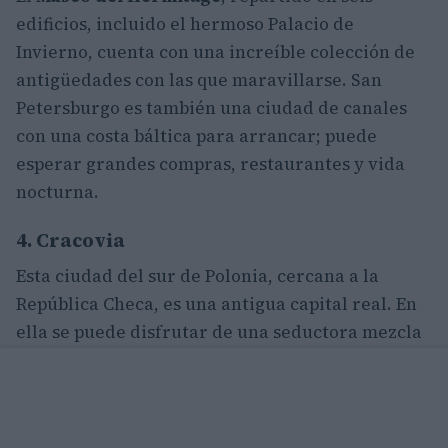
edificios, incluido el hermoso Palacio de
Invierno, cuenta con una increíble colección de
antigüedades con las que maravillarse. San
Petersburgo es también una ciudad de canales
con una costa báltica para arrancar; puede
esperar grandes compras, restaurantes y vida
nocturna.
4. Cracovia
Esta ciudad del sur de Polonia, cercana a la
República Checa, es una antigua capital real. En
ella se puede disfrutar de una seductora mezcla
de edificios medievales y de una moderna y
juvenil vida nocturna. Cracovia es conocida no
sólo por su casco antiguo, con el Rynek Glowny
del siglo XIII, una plaza de mercado bordeada de