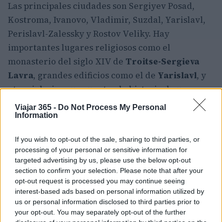
Las principales ciudades son Sergiyev Posad,
Kostroma, Ivanovo, Vladimir, Suzdal, Yarislavl,
Perislavl-Zalessky y Rostov Veliky. Hay
importantes lugares religiosos como el
monasterio del siglo XIV de
Troitse-Sergieva
Lavra
, grandes edificios como el de
Yarislavl
, y
otras iglesias que cuentan la historia de un
milenio de historia ortodoxa rusa.
Viajar 365 -
Do Not Process My Personal
Information
18. Varsovia
If you wish to opt-out of the sale, sharing to third parties, or
La capital polaca de Varsovia ha tenido una
processing of your personal or sensitive information for
historia larga y compleja, a menudo marcada por
targeted advertising by us, please use the below opt-out
section to confirm your selection. Please note that after your
la guerra y los conflictos. Por ejemplo, quedó
opt-out request is processed you may continue seeing
muy dañada durante la
Segunda Guerra
interest-based ads based on personal information utilized by
Mundial
, con el casco antiguo destruido. Sin
us or personal information disclosed to third parties prior to
your opt-out. You may separately opt-out of the further
embargo, se ha reconstruido con mucho cariño