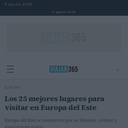
Saltar al contenido
6 agosto 2026
6 agosto 2026
⌕
⌕
×
EUROPA
Buscar
Los 25 mejores lugares para
visitar en Europa del Este
Europa del Este se caracteriza por su historia, cultura y
arquitectura única.