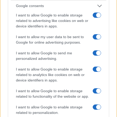
hermosas playas a lo largo de sus orillas, así
Google consents
como de ciudades turísticas. Flanqueado por
colinas volcánicas,
es el lago más grande de
I want to allow Google to enable storage
related to advertising like cookies on web or
Europa
del Este y se considera el «mar interior
device identifiers in apps.
húngaro».
I want to allow my user data to be sent to
En la orilla norte se encuentra la ciudad de
Google for online advertising purposes.
Szigliget, que alberga una fortaleza medieval, y
I want to allow Google to send me
la ciudad medieval más antigua de la zona:
personalized advertising.
Tihany. Esta antigua ciudad cuenta con una
I want to allow Google to enable storage
impresionante abadía barroca
como pieza
related to analytics like cookies on web or
central.
device identifiers in apps.
Si le gusta el vino, le gustará saber que el
lago
I want to allow Google to enable storage
related to functionality of the website or app.
Balaton
es famoso por sus viñedos, que salpican
las colinas de los alrededores. El
windsurf
y la
I want to allow Google to enable storage
vela son populares durante los meses de verano.
related to personalization.