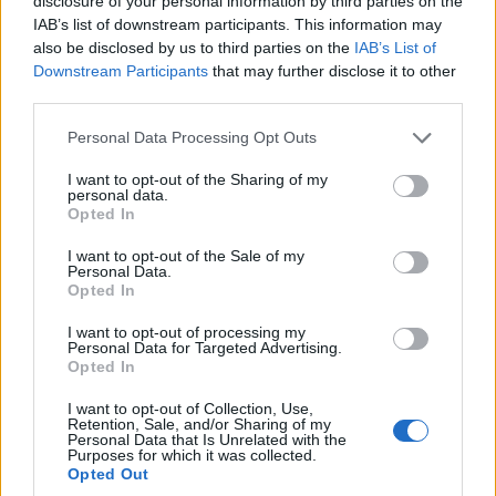
disclosure of your personal information by third parties on the
para devolverle su antiguo esplendor medieval,
IAB’s list of downstream participants. This information may
con casas adosadas de vivos colores que hacen
also be disclosed by us to third parties on the
IAB’s List of
Downstream Participants
that may further disclose it to other
que sea un lugar bonito -aunque ligeramente
third parties.
artificial- por el que pasear.
Please note that this website/app uses one or more Google
Personal Data Processing Opt Outs
Hay una mezcla de arquitectura en toda la
services and may gather and store information including but
not limited to your visit or usage behaviour. You may click to
I want to opt-out of the Sharing of my
ciudad, incluyendo cafés y bares
personal data.
grant or deny consent to Google and its third-party tags to
Opted In
contemporáneos que descubrir. Hay muchos
use your data for below specified purposes in below Google
espacios al aire libre de los que disfrutar y, con
consent section.
I want to opt-out of the Sale of my
Personal Data.
un montón de restaurantes y una brillantez
Opted In
culinaria,
es un excelente destino para los
I want to opt-out of processing my
amantes de la comida
.
Personal Data for Targeted Advertising.
Opted In
17. El lago Balaton
I want to opt-out of Collection, Use,
Retention, Sale, and/or Sharing of my
Situado en el oeste de
Hungría
, el destino
Personal Data that Is Unrelated with the
Purposes for which it was collected.
vacacional del lago Balaton está repleto de
Opted Out