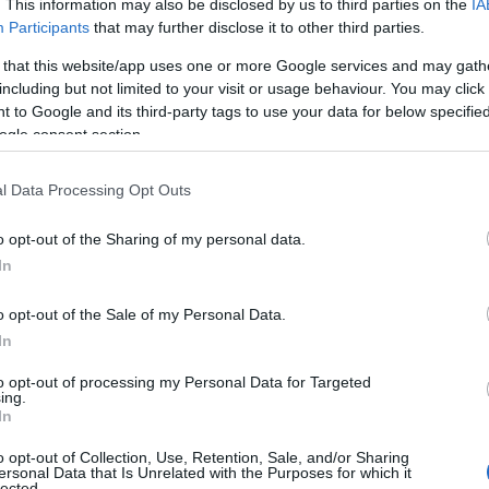
. This information may also be disclosed by us to third parties on the
IA
luencias arquitectónicas a lo largo del
Participants
that may further disclose it to other third parties.
 that this website/app uses one or more Google services and may gath
including but not limited to your visit or usage behaviour. You may click 
 to Google and its third-party tags to use your data for below specifi
ogle consent section.
l Data Processing Opt Outs
o opt-out of the Sharing of my personal data.
In
o opt-out of the Sale of my Personal Data.
In
to opt-out of processing my Personal Data for Targeted
ing.
In
o opt-out of Collection, Use, Retention, Sale, and/or Sharing
ersonal Data that Is Unrelated with the Purposes for which it
lected.