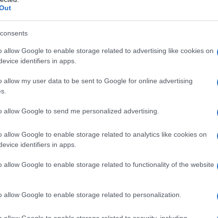
Out
que quieren encontrar la mejor oferta, y la
o contaminada por las exigencias del turismo.
consents
atrás en un mundo de cuento de hadas de la
o allow Google to enable storage related to advertising like cookies on
s mejores lugares para visitar en la República
evice identifiers in apps.
o allow my user data to be sent to Google for online advertising
s.
to allow Google to send me personalized advertising.
la cuarta más grande de la República Checa, y
o allow Google to enable storage related to analytics like cookies on
a cuna y el nombre de la
cerveza Pilsner
.
evice identifiers in apps.
ectura,
la Catedral de San Bartolomé
, la
o allow Google to enable storage related to functionality of the website
stilo renacentista son visitas obligadas.
nómico, sede de fábricas de cerveza como
o allow Google to enable storage related to personalization.
niversidad de Bohemia Occidental, la
o allow Google to enable storage related to security, including