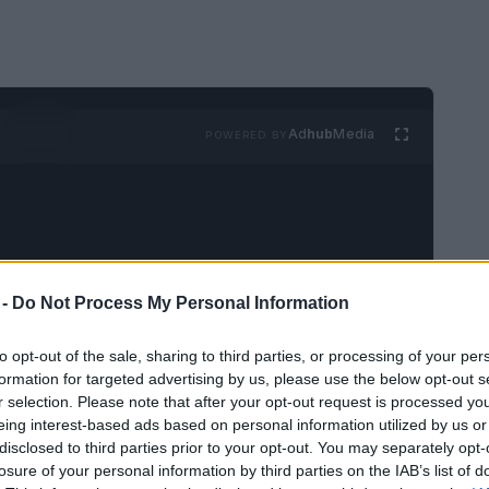
Ad
hub
Media
POWERED BY
 -
Do Not Process My Personal Information
en uno de los destinos turísticos favoritos de
to opt-out of the sale, sharing to third parties, or processing of your per
a de la ruta turística europea tradicional.
Es
formation for targeted advertising by us, please use the below opt-out s
r selection. Please note that after your opt-out request is processed y
os amantes de la arquitectura
más antigua,
eing interest-based ads based on personal information utilized by us or
n salida al mar no fue tocado durante las
disclosed to third parties prior to your opt-out. You may separately opt-
e la zona ha sido propiedad de muchas
losure of your personal information by third parties on the IAB’s list of