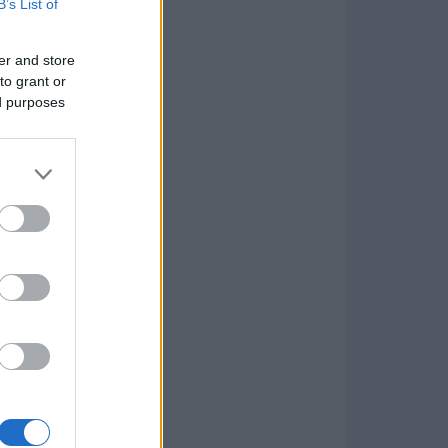
B’s List of
er and store
to grant or
ed purposes