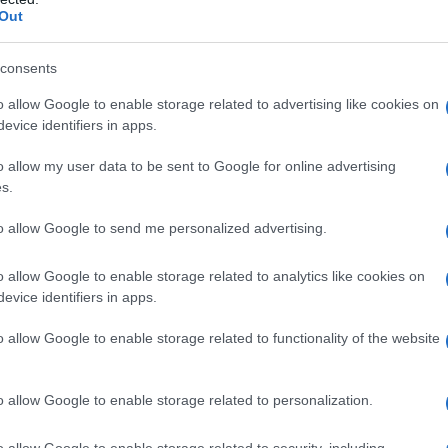
nes. En este resumen, exploraremos los cinco
Out
uidos el famoso Louvre, el Museo
itánico
consents
o allow Google to enable storage related to advertising like cookies on
evice identifiers in apps.
o allow my user data to be sent to Google for online advertising
s del mundo: un resumen
s.
museo más grande del mundo, con más de
to allow Google to send me personalized advertising.
ie de más de 60.000 metros cuadrados. No
o allow Google to enable storage related to analytics like cookies on
tropolitano de Arte de Nueva York y el
evice identifiers in apps.
tituciones de renombre internacional que
o allow Google to enable storage related to functionality of the website
les y espacios inmensos. El Museo
erficie de más de 190.000 metros cuadrados,
pa una superficie de más de 92.000 metros
o allow Google to enable storage related to personalization.
obras de arte de todo el mundo, que
o allow Google to enable storage related to security, including