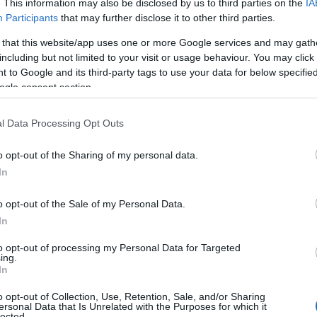
. This information may also be disclosed by us to third parties on the
IA
Participants
that may further disclose it to other third parties.
 that this website/app uses one or more Google services and may gath
including but not limited to your visit or usage behaviour. You may click 
 to Google and its third-party tags to use your data for below specifi
ogle consent section.
l Data Processing Opt Outs
o opt-out of the Sharing of my personal data.
In
o opt-out of the Sale of my Personal Data.
In
to opt-out of processing my Personal Data for Targeted
ing.
In
 tesoros artísticos y culturales de un valor
os del mundo, algunos destacan por su
o opt-out of Collection, Use, Retention, Sale, and/or Sharing
ersonal Data that Is Unrelated with the Purposes for which it
lected.