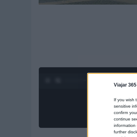
0:28 / 4:27
1
/
4
Viajar 365
If you wish 
sensitive in
confirm you
continue se
information 
further disc