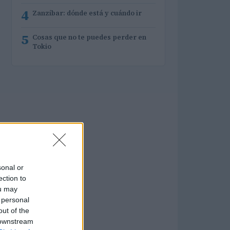
4
Zanzíbar: dónde está y cuándo ir
5
Cosas que no te puedes perder en
Tokio
sonal or
ection to
ou may
 personal
out of the
 downstream