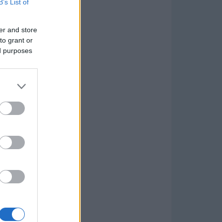
B’s List of
er and store
to grant or
ed purposes