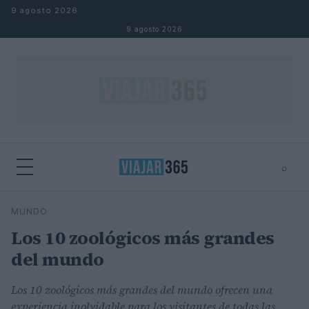
Saltar al contenido
9 agosto 2026
9 agosto 2026
⌕
⌕
×
MUNDO
Buscar
Los 10 zoológicos más grandes
del mundo
Los 10 zoológicos más grandes del mundo ofrecen una
experiencia inolvidable para los visitantes de todas las