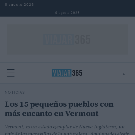
Saltar al contenido
9 agosto 2026
9 agosto 2026
⌕
⌕
×
NOTICIAS
Buscar
Los 15 pequeños pueblos con
más encanto en Vermont
Vermont, es un estado ejemplar de Nueva Inglaterra, un
país de las maravillas de la naturaleza. Aquí puedes elegir