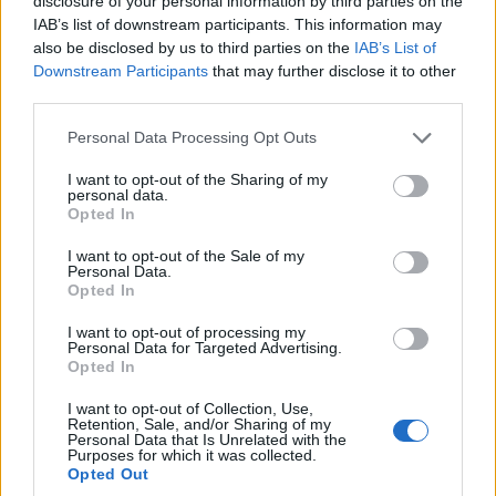
disclosure of your personal information by third parties on the
muchos visitantes que vienen a la zona para
IAB’s list of downstream participants. This information may
disfrutar del esquí cercano. Como tal, muchas de
also be disclosed by us to third parties on the
IAB’s List of
Downstream Participants
that may further disclose it to other
las granjas del siglo XIX se han convertido en
third parties.
divertidos B & B familiares donde los huéspedes
Please note that this website/app uses one or more Google
pueden relajarse entre la belleza de la
Personal Data Processing Opt Outs
services and may gather and store information including but
naturaleza circundante.
not limited to your visit or usage behaviour. You may click to
I want to opt-out of the Sharing of my
personal data.
grant or deny consent to Google and its third-party tags to
Opted In
Waitsfield también tiene una fantástica selección
use your data for below specified purposes in below Google
de restaurantes, desde cocina mexicana hasta
consent section.
I want to opt-out of the Sale of my
Personal Data.
comida vegetariana e incluso un restaurante
Opted In
francés; incluso hay una IPA elaborada
I want to opt-out of processing my
localmente para acompañar toda esa deliciosa
Personal Data for Targeted Advertising.
Opted In
comida.
I want to opt-out of Collection, Use,
Retention, Sale, and/or Sharing of my
7. Shelburne
Personal Data that Is Unrelated with the
Purposes for which it was collected.
Opted Out
Shelburne se encuentra a orillas del