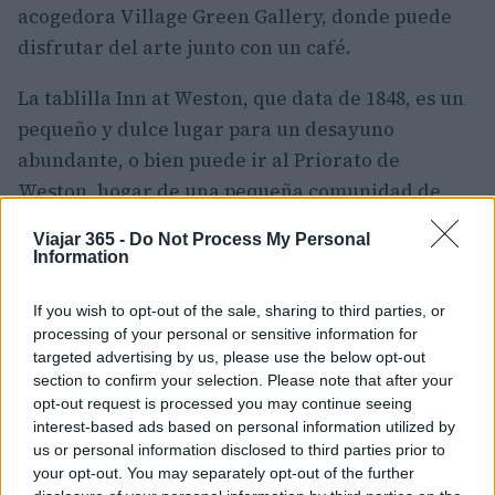
acogedora Village Green Gallery, donde puede
disfrutar del arte junto con un café.
La tablilla Inn at Weston, que data de 1848, es un
pequeño y dulce lugar para un desayuno
abundante, o bien puede ir al Priorato de
Weston, hogar de una pequeña comunidad de
monjes benedictinos que a veces ofrecen
Viajar 365 -
Do Not Process My Personal
servicios para el público en el pequeña capilla.
Information
8. Waitsfield
If you wish to opt-out of the sale, sharing to third parties, or
processing of your personal or sensitive information for
Waitsfield
está rodeado de campos verdes
targeted advertising by us, please use the below opt-out
section to confirm your selection. Please note that after your
salpicados de antiguas granjas en un valle entre
opt-out request is processed you may continue seeing
las Montañas Verdes y las Montañas
interest-based ads based on personal information utilized by
Northfield. Una ciudad local amigable, el área se
us or personal information disclosed to third parties prior to
your opt-out. You may separately opt-out of the further
construyó alrededor de la agricultura y recibe a