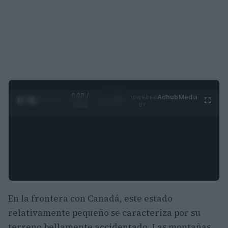
0:30 /
Ad
hub
Media
POWERED
1
/
4
3:19
BY
En la frontera con Canadá, este estado
relativamente pequeño se caracteriza por su
terreno bellamente accidentado. Las montañas