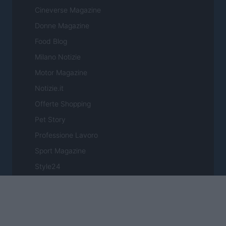
Cineverse Magazine
Donne Magazine
Food Blog
Milano Notizie
Motor Magazine
Notizie.it
Offerte Shopping
Pet Story
Professione Lavoro
Sport Magazine
Style24
Think.it
Tuobenessere
Viaggiamo