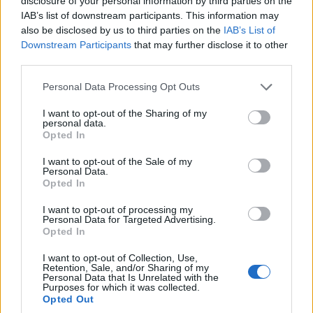
disclosure of your personal information by third parties on the
Esta es una de las comunidades más prósperas de
IAB’s list of downstream participants. This information may
also be disclosed by us to third parties on the
IAB’s List of
Carolina del Sur,
gracias a su posición como una
Downstream Participants
that may further disclose it to other
comunidad dormitorio para quienes viajan
third parties.
diariamente a la cercana Charleston
. Al mismo
Please note that this website/app uses one or more Google
Personal Data Processing Opt Outs
tiempo,
Edisto Beach
es también un encantador
services and may gather and store information including but
destino de vacaciones en la costa.
not limited to your visit or usage behaviour. You may click to
I want to opt-out of the Sharing of my
personal data.
grant or deny consent to Google and its third-party tags to
Opted In
use your data for below specified purposes in below Google
Establecida por colonos españoles a finales del
consent section.
I want to opt-out of the Sale of my
siglo XVI
, Edisto Beach creció desde allí; hoy,
Personal Data.
Opted In
hay mucho que ofrecer. Para empezar, puedes
dirigirte al
Parque Estatal Edisto Beach
para
I want to opt-out of processing my
Personal Data for Targeted Advertising.
practicar senderismo y acampar; el área cuenta
Opted In
con el sistema más largo de Carolina del Sur de
I want to opt-out of Collection, Use,
senderos accesibles para caminar y andar en
Retention, Sale, and/or Sharing of my
Personal Data that Is Unrelated with the
bicicleta para personas con discapacidades
Purposes for which it was collected.
Opted Out
diferentes.