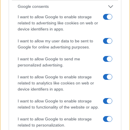
Google consents
Podrías pasear por
Bay Creek Park,
sede de una
feria de artes y oficios. O simplemente puedes
I want to allow Google to enable storage
related to advertising like cookies on web or
dirigirte a la larga playa de arena; después de
device identifiers in apps.
todo,
¡es la ‘Playa’ de Edisto!
I want to allow my user data to be sent to
Google for online advertising purposes.
5. Carolina del Sur: Newberry
I want to allow Google to send me
personalized advertising.
I want to allow Google to enable storage
related to analytics like cookies on web or
device identifiers in apps.
I want to allow Google to enable storage
related to functionality of the website or app.
I want to allow Google to enable storage
related to personalization.