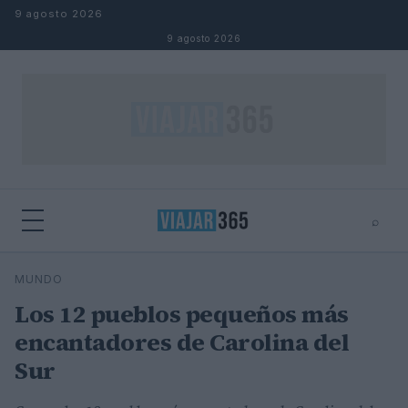
Saltar al contenido
9 agosto 2026
9 agosto 2026
⌕
⌕
×
MUNDO
Buscar
Los 12 pueblos pequeños más
encantadores de Carolina del
Sur