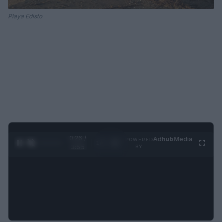
Playa Edisto
0:28 /
Ad
hub
Media
POWERED
1
/
4
3:55
BY