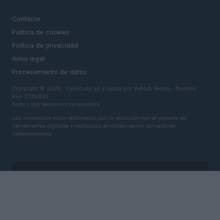
LEGAL
Contacto
Politica de cookies
Política de privacidad
Aviso legal
Procesamiento de datos
Copyright © 2026 · Publicado en España por AdHub Media - Numero
REA 2729933
Todos los derechos reservados
Los contenidos están elaborados por la redacción con el soporte de
herramientas digitales y realizados en colaboración con autores
independientes.
ITALIA
Casa Magazine