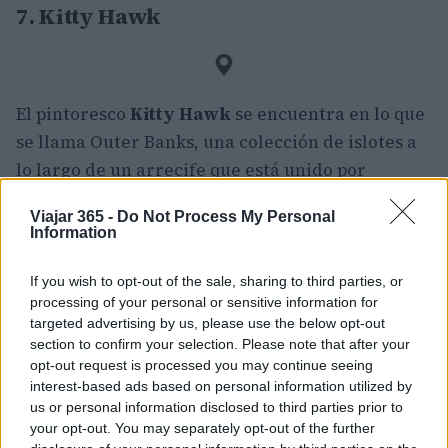
7. Kitty Hawk
El pintoresco
Kitty Hawk
se encuentra en lo que
se llama Outer Banks, una colección de islotes a
lo largo de un arrecife que está unido por
puentes en la costa este de Carolina del Norte, lo
Viajar 365 -
Do Not Process My Personal
que lo convierte en algunas carreteras costeras
Information
increíbles. Sin embargo, Kitty Hawk es
mundialmente famoso por ser el lugar donde los
If you wish to opt-out of the sale, sharing to third parties, or
processing of your personal or sensitive information for
hermanos Wright realizaron con éxito su primer
targeted advertising by us, please use the below opt-out
vuelo.
section to confirm your selection. Please note that after your
opt-out request is processed you may continue seeing
Una puerta de entrada al resto de Outer Banks y toda
interest-based ads based on personal information utilized by
la diversión al aire libre que tiene lugar allí, que
us or personal information disclosed to third parties prior to
incluye navegar, explorar pantanos en bote y pescar
your opt-out. You may separately opt-out of the further