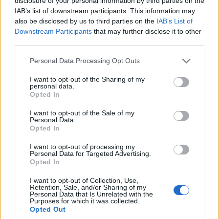
disclosure of your personal information by third parties on the
en el mar, también hay algunas recompensas
IAB’s list of downstream participants. This information may
naturales privilegiadas ubicadas en Kitty Hawk. Los
also be disclosed by us to third parties on the
IAB’s List of
humedales de la Reserva Costera de
Kitty Hawk
Downstream Participants
that may further disclose it to other
Woods
son perfectos para montar a caballo, andar en
third parties.
bicicleta de montaña y hacer senderismo.
Please note that this website/app uses one or more Google
Personal Data Processing Opt Outs
services and may gather and store information including but
6. New Bern
not limited to your visit or usage behaviour. You may click to
I want to opt-out of the Sharing of my
personal data.
grant or deny consent to Google and its third-party tags to
Opted In
use your data for below specified purposes in below Google
consent section.
I want to opt-out of the Sale of my
Personal Data.
Opted In
I want to opt-out of processing my
Personal Data for Targeted Advertising.
Opted In
I want to opt-out of Collection, Use,
Retention, Sale, and/or Sharing of my
Personal Data that Is Unrelated with the
Purposes for which it was collected.
Opted Out