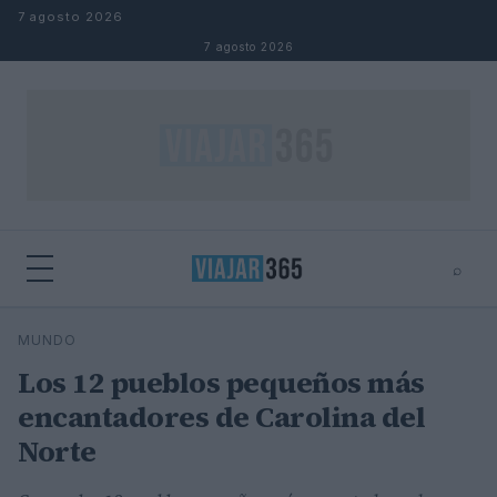
Saltar al contenido
7 agosto 2026
7 agosto 2026
⌕
⌕
×
MUNDO
Buscar
Los 12 pueblos pequeños más
encantadores de Carolina del
Norte