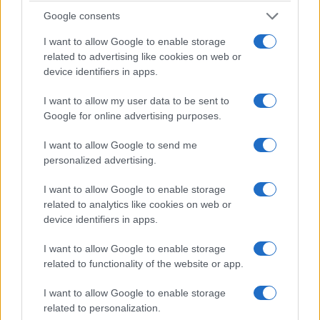
Google consents
I want to allow Google to enable storage
related to advertising like cookies on web or
device identifiers in apps.
New Bern
es positivamente abundante cuando se
I want to allow my user data to be sent to
Google for online advertising purposes.
trata de historia. Esta cabecera de condado
cuenta con no menos de cuatro distritos que
I want to allow Google to send me
están incluidos en el Registro Nacional de
personalized advertising.
Lugares Históricos de
EE. UU.,
Cada uno con una
I want to allow Google to enable storage
miríada de edificios históricos.
related to analytics like cookies on web or
device identifiers in apps.
Hace que un paseo por este encantador casco
I want to allow Google to enable storage
antiguo se sienta como si estuvieras paseando
related to functionality of the website or app.
por un museo al aire libre o un set de
filmación. Nombrada por sus colonos suizos
I want to allow Google to enable storage
related to personalization.
originales (en honor a Berna, Suiza),
New Bern