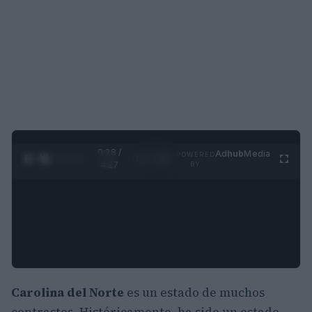
0:29 /
Ad
hub
Media
POWERED
1
/
4
4:27
BY
Carolina del Norte
es un estado de muchos