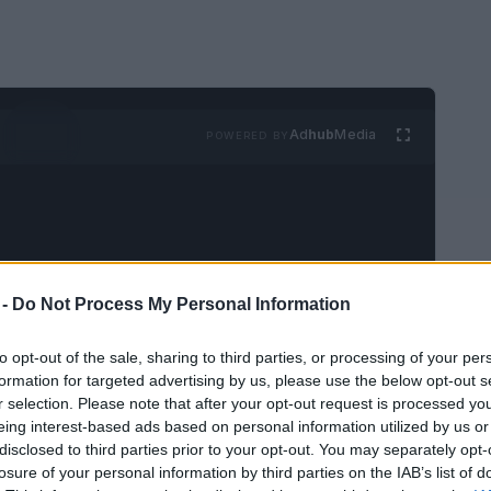
Ad
hub
Media
POWERED BY
 -
Do Not Process My Personal Information
sula ibérica
, Portugal atrae a una multitud
to opt-out of the sale, sharing to third parties, or processing of your per
os con su clima fantástico y la gran cantidad
formation for targeted advertising by us, please use the below opt-out s
r selection. Please note that after your opt-out request is processed y
s 10 parques naturales más bellos de
eing interest-based ads based on personal information utilized by us or
disclosed to third parties prior to your opt-out. You may separately opt-
losure of your personal information by third parties on the IAB’s list of