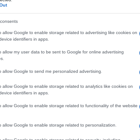
dos paisajes, el campo de Portugal es
Out
las
idílicas islas de Madeira y las Azores.
consents
belleza natural y hay una plétora de
o allow Google to enable storage related to advertising like cookies on
ando ser descubiertos. Con eso en mente,
evice identifiers in apps.
es y naturales más bellos de Portugal.
o allow my user data to be sent to Google for online advertising
s.
Portugal:
Litoral Norte
to allow Google to send me personalized advertising.
o allow Google to enable storage related to analytics like cookies on
evice identifiers in apps.
este encantador parque se asoma al salvaje
oplan desde el océano han contribuido a dar
o allow Google to enable storage related to functionality of the website
a que caracterizan la zona.
o allow Google to enable storage related to personalization.
o allow Google to enable storage related to security, including