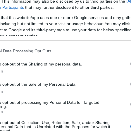
. This information may also be disclosed by us to third parties on the
IA
Participants
that may further disclose it to other third parties.
 that this website/app uses one or more Google services and may gath
including but not limited to your visit or usage behaviour. You may click 
 to Google and its third-party tags to use your data for below specifi
ogle consent section.
l Data Processing Opt Outs
o opt-out of the Sharing of my personal data.
In
o opt-out of the Sale of my Personal Data.
In
to opt-out of processing my Personal Data for Targeted
ing.
In
arse con las animadas y pintorescas
, otros se dirigen a las hermosas playas que
o opt-out of Collection, Use, Retention, Sale, and/or Sharing
ersonal Data that Is Unrelated with the Purposes for which it
lected.