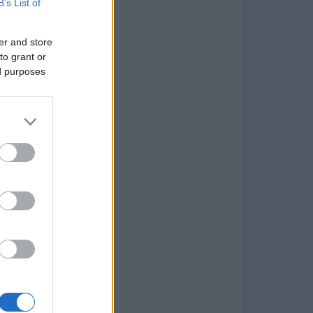
B’s List of
er and store
to grant or
ed purposes