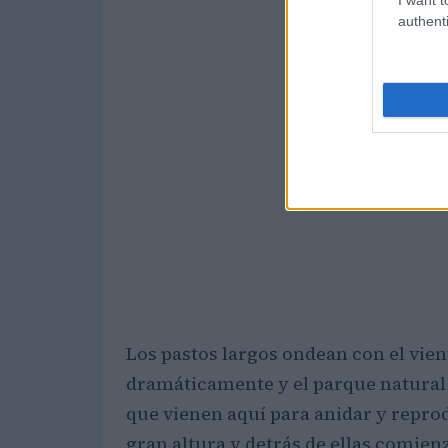
authenti
Los pastos largos ondean con el vie
dramáticamente y el parque natural 
que vienen aquí para anidar y repro
gran altura y detrás de ellas comienz