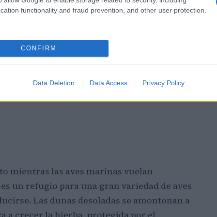
cation functionality and fraud prevention, and other user protection.
CONFIRM
Data Deletion
Data Access
Privacy Policy
nto mientras las aves marinas vuelan
es un refugio para una gran variedad de aves
ducirse. Las dunas desoladas se amontonan a
a a crecer la hierba, protegida por el