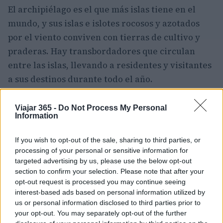
El archipiélago es el que más islas tiene en el
mundo, y sus islas e islotes rocosos y azotados
por el viento conviven con tierras de cultivo y
praderas. Hay transbordadores que circulan
entre las islas, llevando a residentes y visitantes
a sus destinos durante todo el año.
Una de las grandes atracciones del
parque
Viajar 365 -
Do Not Process My Personal
nacional
son los deportes acuáticos; mucha gente
Information
viene a recorrer en canoa las llamativas islas,
If you wish to opt-out of the sale, sharing to third parties, or
mientras que otros disfrutan de excursiones en
processing of your personal or sensitive information for
velero. En los meses de invierno, algunos
targeted advertising by us, please use the below opt-out
atrevidos visitantes incluso esquían en el mar
section to confirm your selection. Please note that after your
opt-out request is processed you may continue seeing
helado.
interest-based ads based on personal information utilized by
us or personal information disclosed to third parties prior to
5. Parque Nacional de Riisitunturi
your opt-out. You may separately opt-out of the further