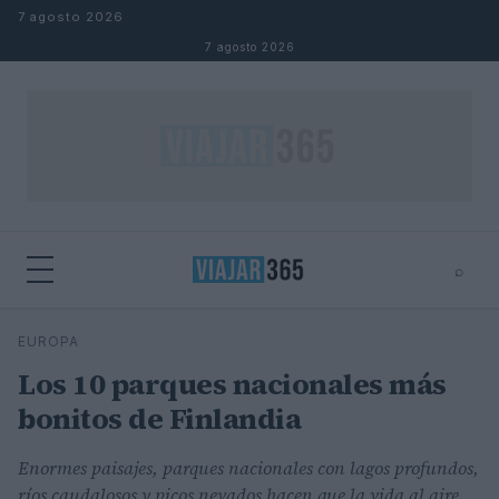
Saltar al contenido
7 agosto 2026
7 agosto 2026
⌕
⌕
×
EUROPA
Buscar
Los 10 parques nacionales más
bonitos de Finlandia
Enormes paisajes, parques nacionales con lagos profundos,
ríos caudalosos y picos nevados hacen que la vida al aire