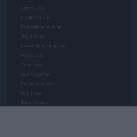
Luxury Club
Il Calcio Online
Professione mamma
World Music
Investimenti Magazine
Money 365
Zona Nerd
B2B Magazine
People Magazine
Day Travel
Tutto Gaming
ESG 365
Food Wiki
FuturoDonna