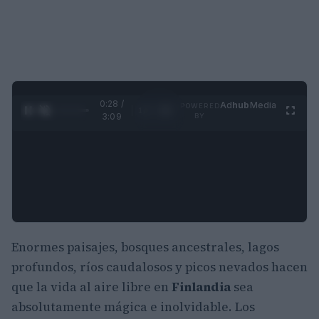
0:29 /
Ad
hub
Media
POWERED
1
/
4
3:09
BY
Enormes paisajes, bosques ancestrales, lagos
profundos, ríos caudalosos y picos nevados hacen
que la vida al aire libre en
Finlandia
sea
absolutamente mágica e inolvidable. Los