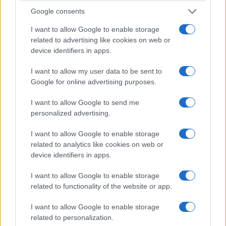
durante las noches de luna, cuando los visitantes
Google consents
pueden ver la fauna nocturna.
I want to allow Google to enable storage
related to advertising like cookies on web or
4. Parque Nacional de Pyha-Luosto
device identifiers in apps.
I want to allow my user data to be sent to
Este parque nacional alberga bosques antiguos,
Google for online advertising purposes.
colinas escarpadas y desfiladeros sin fondo que
atraviesan el paisaje. La cresta que atraviesa
I want to allow Google to send me
personalized advertising.
Pyhä-Luosto
son los restos de una de las
cordilleras más antiguas del planeta.
I want to allow Google to enable storage
related to analytics like cookies on web or
Amado por los entusiastas de los deportes de
device identifiers in apps.
invierno, los turistas visitan
Pyhä-Luosto
para
I want to allow Google to enable storage
disfrutar del increíble esquí alpino durante el
related to functionality of the website or app.
invierno; los pueblos que rodean las estaciones
I want to allow Google to enable storage
de esquí son el lugar ideal para pasar unas
related to personalization.
noches.