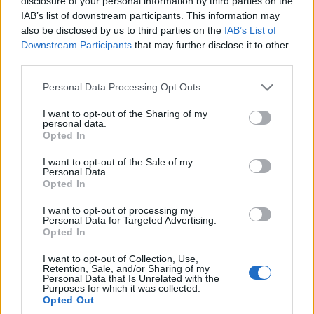
disclosure of your personal information by third parties on the
Situado en la
Laponia
finlandesa, este parque
IAB’s list of downstream participants. This information may
nacional es asombrosamente bello. En invierno,
also be disclosed by us to third parties on the
IAB’s List of
Downstream Participants
that may further disclose it to other
una espesa nevada cubre el denso bosque y
third parties.
extrañas estructuras nevadas cuelgan de los
Please note that this website/app uses one or more Google
Personal Data Processing Opt Outs
árboles, durante los meses de verano, la nieve se
services and may gather and store information including but
derrite para revelar un paisaje exuberante y
not limited to your visit or usage behaviour. You may click to
I want to opt-out of the Sharing of my
personal data.
prístino, donde las ciénagas alimentan la flora y
grant or deny consent to Google and its third-party tags to
Opted In
use your data for below specified purposes in below Google
la fauna, creando un hábitat vibrante y colorido.
consent section.
I want to opt-out of the Sale of my
Personal Data.
Hay algunas rutas de senderismo impresionantes
Opted In
que atraviesan el parque. Los paseos por las
I want to opt-out of processing my
colinas son ideales para explorar la reserva de
Personal Data for Targeted Advertising.
Opted In
matorrales de
Iso-Karitunturi
y, desde lo alto,
las vistas del lago
Kitkajärvi
son magníficas.
I want to opt-out of Collection, Use,
Retention, Sale, and/or Sharing of my
Personal Data that Is Unrelated with the
Purposes for which it was collected.
El parque es perfecto para caminar con raquetas
Opted Out
de nieve, lo que resulta especialmente mágico