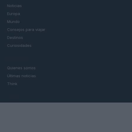
Noticias
Europa
Mundo
Consejos para viajar
Destinos
Curiosidades
MAGAZINE
Quienes somos
Últimas noticias
Think
LEGAL
Contacto
Politica de cookies
Política de privacidad
Aviso legal