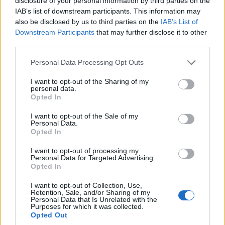
disclosure of your personal information by third parties on the
IAB’s list of downstream participants. This information may
Llegando hasta la frontera rusa en el norte,
also be disclosed by us to third parties on the
IAB’s List of
Korvatunturi u Ear Fell,
es famoso entre los
Downstream Participants
that may further disclose it to other
finlandeses como el hogar de Santa
third parties.
Claus. Arroyos claros, desfiladeros profundos y
Please note that this website/app uses one or more Google
Personal Data Processing Opt Outs
colinas onduladas conforman el impresionante
services and may gather and store information including but
not limited to your visit or usage behaviour. You may click to
I want to opt-out of the Sharing of my
paisaje natural, que cambia drásticamente de
personal data.
grant or deny consent to Google and its third-party tags to
Opted In
una temporada a otra, pasando de un verde
use your data for below specified purposes in below Google
verde a un
blanco brillante.
consent section.
I want to opt-out of the Sale of my
Personal Data.
Opted In
7. Esquí en Levi
I want to opt-out of processing my
Personal Data for Targeted Advertising.
Opted In
I want to opt-out of Collection, Use,
Los visitantes vienen a Levi por su increíble
Retention, Sale, and/or Sharing of my
Personal Data that Is Unrelated with the
esquí. Las pistas de clase mundial están casi
Purposes for which it was collected.
Opted Out
vacías la mayor parte del año, las líneas para los