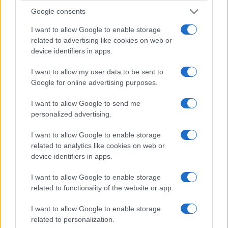
telesillas son inexistentes y el área genera
Google consents
nevadas regulares. Las instalaciones en Levi son
I want to allow Google to enable storage
modernas y limpias.
related to advertising like cookies on web or
device identifiers in apps.
Hay una serie de opciones gastronómicas y de
vida nocturna que se adaptan a los esquiadores
I want to allow my user data to be sent to
Google for online advertising purposes.
en
Levi Resort
, e incluso si el esquí no es lo tuyo,
hay muchas otras actividades relacionadas con
I want to allow Google to send me
la nieve en los alrededores, que incluyen motos
personalized advertising.
de nieve,
safaris de huskys
, renos, y raquetas de
I want to allow Google to enable storage
nieve. Los visitantes no deben dejar de visitar
related to analytics like cookies on web or
Levin Iglut Resort
mientras se encuentran en la
device identifiers in apps.
zona, famosa por sus iglús con techo de vidrio.
I want to allow Google to enable storage
related to functionality of the website or app.
6. Castillo de Olavinlinna
I want to allow Google to enable storage
related to personalization.