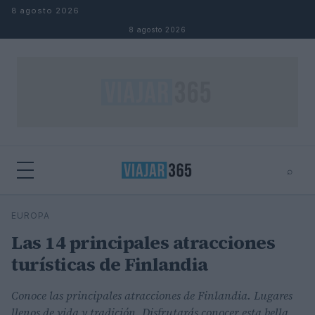
Saltar al contenido
8 agosto 2026
8 agosto 2026
⌕
⌕
×
EUROPA
Buscar
Las 14 principales atracciones
turísticas de Finlandia
Conoce las principales atracciones de Finlandia. Lugares
llenos de vida y tradición. Disfrutarás conocer esta bella