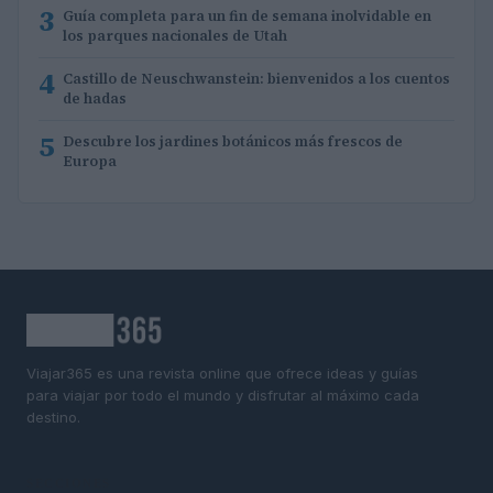
3
Guía completa para un fin de semana inolvidable en
los parques nacionales de Utah
4
Castillo de Neuschwanstein: bienvenidos a los cuentos
de hadas
5
Descubre los jardines botánicos más frescos de
Europa
Viajar365 es una revista online que ofrece ideas y guías
para viajar por todo el mundo y disfrutar al máximo cada
destino.
SECCIONES