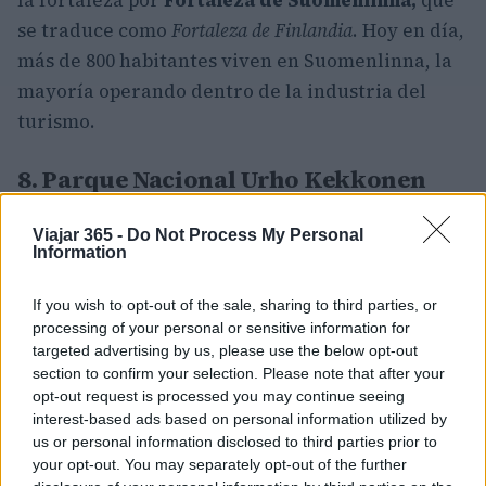
la fortaleza por
Fortaleza de Suomenlinna,
que
se traduce como
Fortaleza de Finlandia
. Hoy en día,
más de 800 habitantes viven en Suomenlinna, la
mayoría operando dentro de la industria del
turismo.
8. Parque Nacional Urho Kekkonen
Viajar 365 -
Do Not Process My Personal
Information
Este parque nacional es el segundo más grande
If you wish to opt-out of the sale, sharing to third parties, or
de Finlandia. Es muy diverso y atrae a
processing of your personal or sensitive information for
excursionistas y esquiadores. Todavía hay
targeted advertising by us, please use the below opt-out
algunos pueblos indígenas Sami que practican el
section to confirm your selection. Please note that after your
opt-out request is processed you may continue seeing
pastoreo tradicional de renos dentro del área.
interest-based ads based on personal information utilized by
Como tal, aquí se pueden disfrutar safaris de
us or personal information disclosed to third parties prior to
renos y
huskys.
your opt-out. You may separately opt-out of the further