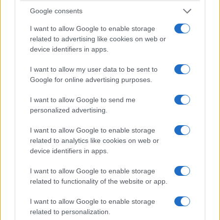
Google consents
I want to allow Google to enable storage
related to advertising like cookies on web or
Con encantadoras colinas cubiertas de verde bosque,
device identifiers in apps.
el entorno prístino en el
Parque Nacional de la Selva
Negra
es lo que atrae a los visitantes a la zona. Los
I want to allow my user data to be sent to
hermosos tonos de verdes, amarillos y rojos del
Google for online advertising purposes.
exuberante follaje forman un mosaico de colores ante
I want to allow Google to send me
tus ojos.
personalized advertising.
Arroyos cristalinos y arroyos murmurantes
atraviesan el bosque y reflejan el cielo lleno de
I want to allow Google to enable storage
related to analytics like cookies on web or
nubes arriba; Visitar este parque es adentrarse
device identifiers in apps.
en un mundo natural sereno y pacífico, lleno de
color y vida. Perfectamente conservado y
I want to allow Google to enable storage
related to functionality of the website or app.
protegido, el ecosistema se ha mantenido sin
cambios durante siglos y, como tal, es un placer
I want to allow Google to enable storage
para visitar, ya que emite una sensación de
related to personalization.