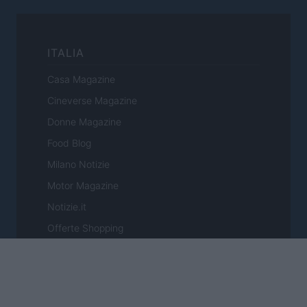
ITALIA
Casa Magazine
Cineverse Magazine
Donne Magazine
Food Blog
Milano Notizie
Motor Magazine
Notizie.it
Offerte Shopping
Pet Story
Professione Lavoro
Sport Magazine