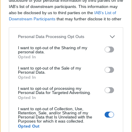
disclosure of your personal information by third parties on the
elevadas; Es fácil ver por qué el
Bosque Bávaro
fue
IAB’s list of downstream participants. This information may
el primer parque nacional fundado en
also be disclosed by us to third parties on the
IAB’s List of
Alemania. La vida salvaje virgen e indómita que
Downstream Participants
that may further disclose it to other
third parties.
se exhibe lo convierte en una visita encantadora
y hay una gran cantidad de caminos y senderos
Please note that this website/app uses one or more Google
Personal Data Processing Opt Outs
services and may gather and store information including but
para que los visitantes se deleiten.
not limited to your visit or usage behaviour. You may click to
I want to opt-out of the Sharing of my
personal data.
grant or deny consent to Google and its third-party tags to
Pasear por los bosques antiguos se siente como
Opted In
use your data for below specified purposes in below Google
adentrarse en un cuento de hadas, tal es el
consent section.
I want to opt-out of the Sale of my
ambiente mágico que desprenden los bosques. Si
Personal Data.
Opted In
bien la gran mayoría del parque está cubierta de
I want to opt-out of processing my
bosque, a veces varios picos rocosos atraviesan el
Personal Data for Targeted Advertising.
dosel y lagos tranquilos emergen entre los
Opted In
bosques silenciosos y silenciosos, lo que da una
I want to opt-out of Collection, Use,
Retention, Sale, and/or Sharing of my
sensación de tranquilidad.
Personal Data that Is Unrelated with the
Purposes for which it was collected.
Opted Out
4. Parque Nacional de la Selva Negra