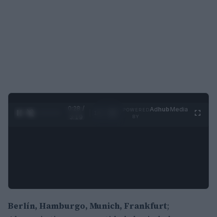
0:30 /
Ad
hub
Media
POWERED
1
/
4
3:19
BY
Berlín, Hamburgo, Munich, Frankfurt
;