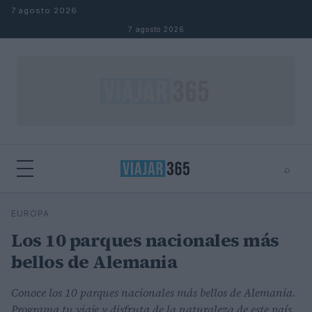
Saltar al contenido
7 agosto 2026
7 agosto 2026
⌕
⌕
×
EUROPA
Buscar
Los 10 parques nacionales más
bellos de Alemania
Conoce los 10 parques nacionales más bellos de Alemania.
Programa tu viaje y disfruta de la naturaleza de este país.