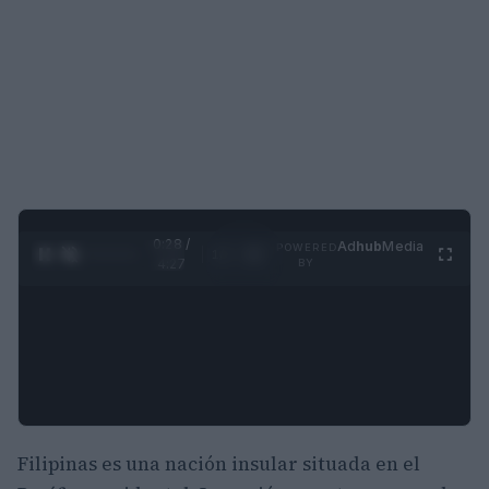
0:30 /
Ad
hub
Media
POWERED
1
/
4
4:27
BY
Filipinas es una nación insular situada en el