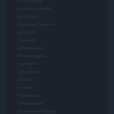
Il Calcio Online
Professione mamma
World Music
Investimenti Magazine
Money 365
Zona Nerd
B2B Magazine
People Magazine
Day Travel
Tutto Gaming
ESG 365
Food Wiki
FuturoDonna
HomeMagazine
SecondHomeMagazine