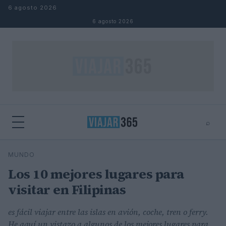
Saltar al contenido
6 agosto 2026
6 agosto 2026
⌕
⌕
×
MUNDO
Buscar
Los 10 mejores lugares para
visitar en Filipinas
es fácil viajar entre las islas en avión, coche, tren o ferry.
He aquí un vistazo a algunos de los mejores lugares para