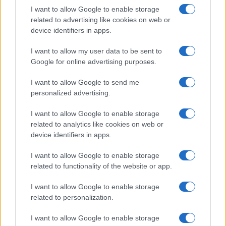
oportunidades para visitar pueblos menos
I want to allow Google to enable storage
turísticos cuyos cultivos de arroz siguen siendo
related to advertising like cookies on web or
device identifiers in apps.
el principal sustento de su economía para
aquellos que buscan una experiencia más
I want to allow my user data to be sent to
auténtica.
Google for online advertising purposes.
I want to allow Google to send me
2. Boraca
personalized advertising.
Interminables playas de arena blanca, coloridos
I want to allow Google to enable storage
paseos en velero y hermosos complejos turísticos
related to analytics like cookies on web or
adornan esta isla que ha sido constantemente
device identifiers in apps.
clasificada entre las tres mejores playas del
I want to allow Google to enable storage
mundo por los sitios de reseñas de viajes. La
related to functionality of the website or app.
región más poblada de Boracay es la parte
central de White Beach, que cuenta con la mayor
I want to allow Google to enable storage
related to personalization.
cantidad de oportunidades para la comida, la
aventura, las compras y la diversión pública.
I want to allow Google to enable storage