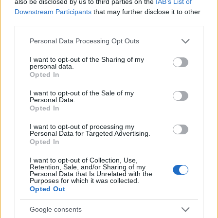
en autobús desde Manila hasta esta singular
also be disclosed by us to third parties on the
IAB’s List of
Downstream Participants
that may further disclose it to other
localidad indígena. El sistema de ingeniería
third parties.
agrícola representado aquí fue construido hace
Please note that this website/app uses one or more Google
2000 años y transmitido de generación en
Personal Data Processing Opt Outs
services and may gather and store information including but
generación.
not limited to your visit or usage behaviour. You may click to
I want to opt-out of the Sharing of my
personal data.
grant or deny consent to Google and its third-party tags to
Opted In
Aunque los serenos e impresionantes llanos
use your data for below specified purposes in below Google
bastarían para hacer de este lugar una visita
consent section.
I want to opt-out of the Sale of my
Personal Data.
obligada, los espectaculares guardianes del
Opted In
arroz tallados en madera hacen que el viaje
I want to opt-out of processing my
merezca aún más la pena. Las antiguas y toscas
Personal Data for Targeted Advertising.
Opted In
esculturas recuerdan a los tikis, y se cree que
protegen los cultivos de cualquier daño.
I want to opt-out of Collection, Use,
Retention, Sale, and/or Sharing of my
Personal Data that Is Unrelated with the
Aunque el turismo ha acercado al mundo
Purposes for which it was collected.
Opted Out
occidental a un modo de vida ancestral y ha
creado un gran mercado turístico aquí, hay
Google consents