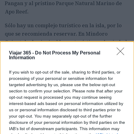
Pangan y al prístino Parque Natural Marino de
Apo Reef.
Sólo hay un complejo turístico en la isla, por lo
que se recomienda reservar. En Mindoro
Oriental, el principal lugar turístico es la ciudad
de Puerto Galera. Se trata de la ciudad playera
Viajar 365 -
Do Not Process My Personal
Information
ideal, con resorts y playas de arena blanca para
los amantes del agua, así como excursiones en
If you wish to opt-out of the sale, sharing to third parties, or
jeep, bosques tropicales llenos de orquídeas, ríos
processing of your personal or sensitive information for
para hacer kayak y cascadas para los senderistas
targeted advertising by us, please use the below opt-out
section to confirm your selection. Please note that after your
del grupo.
opt-out request is processed you may continue seeing
interest-based ads based on personal information utilized by
3. Banuae
us or personal information disclosed to third parties prior to
your opt-out. You may separately opt-out of the further
Las terrazas de arroz con paredes de barro de
disclosure of your personal information by third parties on the
Banuae son razón suficiente para hacer el viaje
IAB’s list of downstream participants. This information may