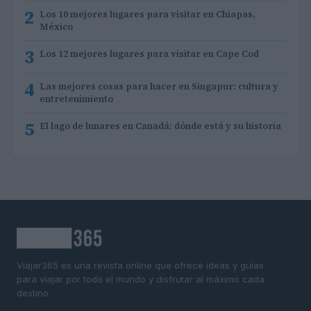
2
Los 10 mejores lugares para visitar en Chiapas,
México
3
Los 12 mejores lugares para visitar en Cape Cod
4
Las mejores cosas para hacer en Singapur: cultura y
entretenimiento
5
El lago de lunares en Canadá: dónde está y su historia
Viajar365 es una revista online que ofrece ideas y guías
para viajar por todo el mundo y disfrutar al máximo cada
destino.