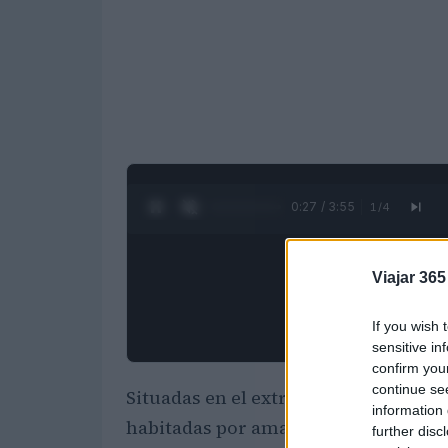
0:28 / 3:55
1
/
4
Viajar 365
If you wish 
sensitive in
confirm you
continue se
Situadas en el extremo oriental de As
information 
habitadas por amables lugareños y 
further disc