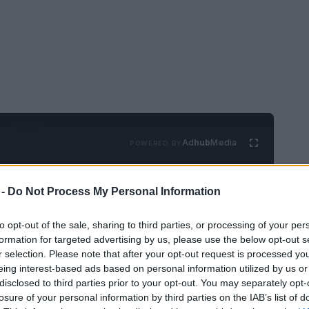
Ad
hub
Media
POWERED BY
 -
Do Not Process My Personal Information
to opt-out of the sale, sharing to third parties, or processing of your per
formation for targeted advertising by us, please use the below opt-out s
r selection. Please note that after your opt-out request is processed y
eing interest-based ads based on personal information utilized by us or
ia, Filipinas alberga más de 7.000 islas,
disclosed to third parties prior to your opt-out. You may separately opt-
muchas tribus indígenas. Desde playas
losure of your personal information by third parties on the IAB’s list of