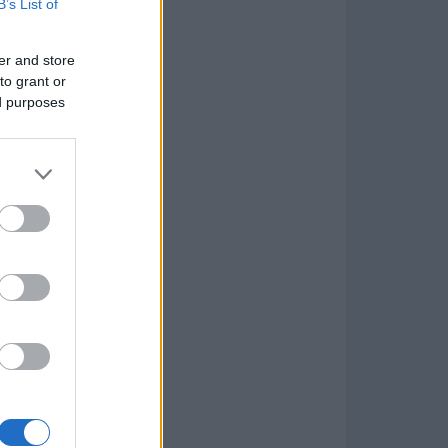
B’s List of
er and store
to grant or
ed purposes