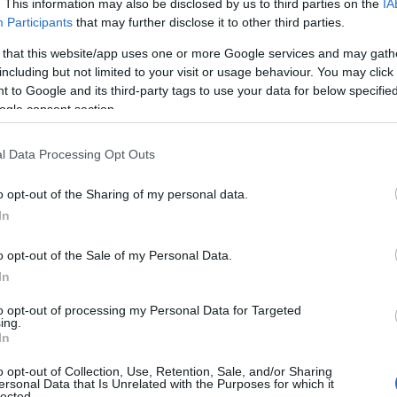
. This information may also be disclosed by us to third parties on the
IA
aturales hasta interesantes lugares
Participants
that may further disclose it to other third parties.
a vida, Filipinas tiene muchas cosas
 that this website/app uses one or more Google services and may gath
including but not limited to your visit or usage behaviour. You may click 
 to Google and its third-party tags to use your data for below specifi
ogle consent section.
l Data Processing Opt Outs
o opt-out of the Sharing of my personal data.
In
o opt-out of the Sale of my Personal Data.
In
to opt-out of processing my Personal Data for Targeted
ing.
In
o opt-out of Collection, Use, Retention, Sale, and/or Sharing
ersonal Data that Is Unrelated with the Purposes for which it
lected.