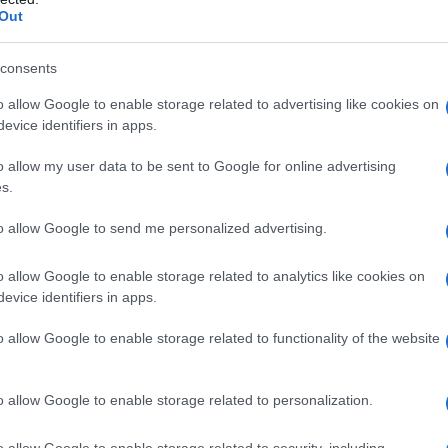
Out
rísticas de Filipinas
consents
o allow Google to enable storage related to advertising like cookies on
evice identifiers in apps.
de Sulu, es un santuario marino protegido
o allow my user data to be sent to Google for online advertising
ecife de Tubbataha. El arrecife está
s.
Norte y el Atolón Sur, separados por un
to allow Google to send me personalized advertising.
8 km de ancho. Se ha convertido en uno de
e Filipinas por sus paredes de coral, donde
o allow Google to enable storage related to analytics like cookies on
evice identifiers in apps.
abruptamente dando paso a grandes
á abierto a las excursiones de buceo a bordo
o allow Google to enable storage related to functionality of the website
ndo las olas están más tranquilas.
o allow Google to enable storage related to personalization.
la
o allow Google to enable storage related to security, including