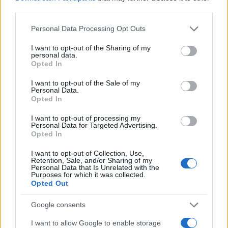
third parties.
Please note that this website/app uses one or more Google
Personal Data Processing Opt Outs
services and may gather and store information including but
not limited to your visit or usage behaviour. You may click to
I want to opt-out of the Sharing of my
personal data.
grant or deny consent to Google and its third-party tags to
Opted In
use your data for below specified purposes in below Google
consent section.
I want to opt-out of the Sale of my
Personal Data.
Opted In
I want to opt-out of processing my
Personal Data for Targeted Advertising.
Opted In
I want to opt-out of Collection, Use,
Retention, Sale, and/or Sharing of my
Personal Data that Is Unrelated with the
Purposes for which it was collected.
Opted Out
Google consents
Sigue leyendo
I want to allow Google to enable storage