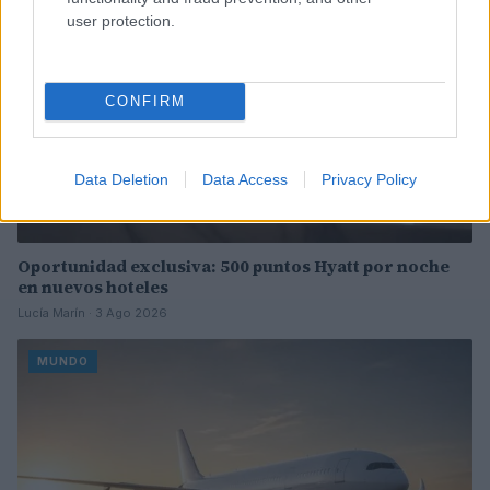
user protection.
CONFIRM
Data Deletion
Data Access
Privacy Policy
Oportunidad exclusiva: 500 puntos Hyatt por noche
en nuevos hoteles
Lucía Marín · 3 Ago 2026
MUNDO