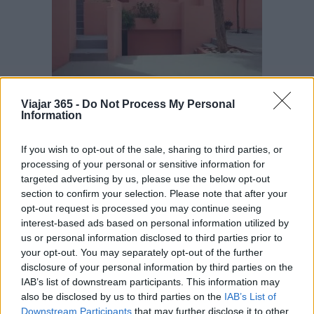
LEA TAMBIÉN
Viajar 365 -
Do Not Process My Personal
Information
Historia, atracciones y cómo visitar Disney
If you wish to opt-out of the sale, sharing to third parties, or
World Florida
processing of your personal or sensitive information for
targeted advertising by us, please use the below opt-out
Cómo se celebra Halloween en Francia
section to confirm your selection. Please note that after your
opt-out request is processed you may continue seeing
interest-based ads based on personal information utilized by
us or personal information disclosed to third parties prior to
AUTOR
your opt-out. You may separately opt-out of the further
Redacción Viajar365.com
disclosure of your personal information by third parties on the
IAB’s list of downstream participants. This information may
also be disclosed by us to third parties on the
IAB’s List of
Downstream Participants
that may further disclose it to other