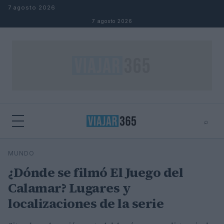
Saltar al contenido
7 agosto 2026
7 agosto 2026
⌕
⌕
×
MUNDO
Buscar
¿Dónde se filmó El Juego del
Calamar? Lugares y
localizaciones de la serie