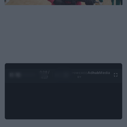
0:28 /
Ad
hub
Media
POWERED
1
/
4
4:27
BY