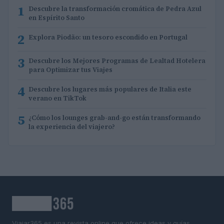
1
Descubre la transformación cromática de Pedra Azul
en Espírito Santo
2
Explora Piodão: un tesoro escondido en Portugal
3
Descubre los Mejores Programas de Lealtad Hotelera
para Optimizar tus Viajes
4
Descubre los lugares más populares de Italia este
verano en TikTok
5
¿Cómo los lounges grab-and-go están transformando
la experiencia del viajero?
Viajar365 es una revista online que ofrece ideas y guías