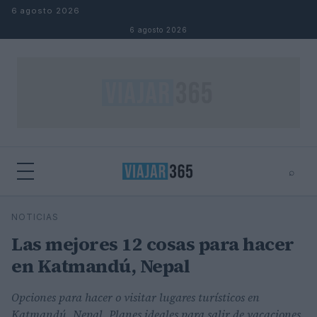
Saltar al contenido
6 agosto 2026
6 agosto 2026
⌕
⌕
×
NOTICIAS
Buscar
Las mejores 12 cosas para hacer
en Katmandú, Nepal
Opciones para hacer o visitar lugares turísticos en
Katmandú, Nepal. Planes ideales para salir de vacaciones.