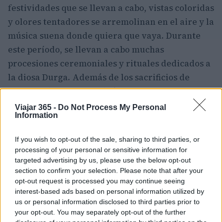
festividades que se llevan a cabo, vistas coloridas
y olores tentadores se arremolinan en el aire y la
música suena donde quiera que vaya. Durante
este período, se llevan a cabo muchas
procesiones ceremoniales y rituales dedicados a
la diosa Durga. Además de los sacrificios de
animales bastante sombríos, el
Festival Dashain
es sin duda el momento más maravilloso para
Viajar 365 -
Do Not Process My Personal
Information
visitar Nepal y Katmandú y experimentar sus
muchas delicias.
If you wish to opt-out of the sale, sharing to third parties, or
processing of your personal or sensitive information for
5. Thamel
targeted advertising by us, please use the below opt-out
section to confirm your selection. Please note that after your
Hogar de un laberinto de callejones atmosféricos
opt-out request is processed you may continue seeing
bordeados de acogedores cafés, restaurantes
interest-based ads based on personal information utilized by
us or personal information disclosed to third parties prior to
tradicionales y animados bares, los numerosos
your opt-out. You may separately opt-out of the further
tesoros de
Thamel
te atraen de manera