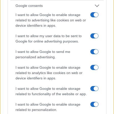
parte del extenso complejo palaciego de
Google consents
Hanuman Dhoka en realidad data del siglo
I want to allow Google to enable storage
XVII. Una vez fue el hogar de los reyes Malla de
related to advertising like cookies on web or
device identifiers in apps.
antaño, sus numerosos edificios hermosos y
templos impresionantes están salpicados de
I want to allow my user data to be sent to
patios divinamente decorados para que los
Google for online advertising purposes.
explore.
I want to allow Google to send me
personalized advertising.
Además de sus espléndidas estatuas de
Hanuman, Dancing Shiva y Narsingha, hay una
I want to allow Google to enable storage
related to analytics like cookies on web or
gran cantidad de excelentes tallas de piedra e
device identifiers in apps.
imágenes importantes en exhibición. Además de
esto, cuenta con una serie de fantásticos museos
I want to allow Google to enable storage
related to functionality of the website or app.
que analizan la historia del palacio y los reyes
que residieron aquí. Con tantas
maravillas
I want to allow Google to enable storage
artísticas y arquitectónicas
en exhibición,
related to personalization.