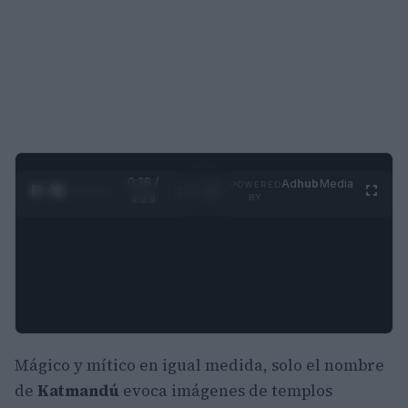
0:30 /
Ad
hub
Media
POWERED
1
/
4
3:19
BY
Mágico y mítico en igual medida, solo el nombre
de
Katmandú
evoca imágenes de templos