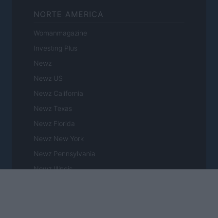
NORTE AMERICA
Womanmagazine
Investing Plus
Newz
Newz US
Newz California
Newz Texas
Newz Florida
Newz New York
Newz Pennsylvania
Newz Illinois
Newz Ohio
Gameland
Hig Tech Mag