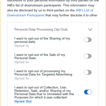
disclosure of your personal information by third parties on the
seductora. Con muchas tiendas, puestos y
IAB’s list of downstream participants. This information may
also be disclosed by us to third parties on the
IAB’s List of
puestos que se ofrecen, es un gran lugar para
Downstream Participants
that may further disclose it to other
comprar algunos recuerdos. Por la noche, el
third parties.
barrio cuenta con mucha diversión nocturna.
Please note that this website/app uses one or more Google
Personal Data Processing Opt Outs
services and may gather and store information including but
Como ha estado en el corazón de la escena de los
not limited to your visit or usage behaviour. You may click to
I want to opt-out of the Sharing of my
personal data.
mochileros de la ciudad durante más de cuatro
grant or deny consent to Google and its third-party tags to
Opted In
use your data for below specified purposes in below Google
décadas, hay muchos albergues, casas de
consent section.
I want to opt-out of the Sale of my
huéspedes y hoteles para que los visitantes
Personal Data.
Opted In
elijan. A poca distancia de muchos de los
principales lugares de interés de
Katmandú
,
I want to opt-out of processing my
Personal Data for Targeted Advertising.
Thamel es un destino en sí mismo y una puerta
Opted In
de entrada a tesoros incalculables.
I want to opt-out of Collection, Use,
Retention, Sale, and/or Sharing of my
Personal Data that Is Unrelated with the
4. Hanuman Dhoka
Purposes for which it was collected.
Opted Out
Aunque se fundó hace más de mil años, gran