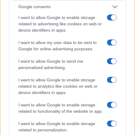
Segundo Templo de Jerusalén a Praga para
Google consents
construir los muros de la sinagoga. El primer
edificio gótico de Praga, la Sinagoga Vieja-Nueva,
I want to allow Google to enable storage
related to advertising like cookies on web or
se completó en 1270 y ha celebrado servicios
device identifiers in apps.
divinos desde entonces, a excepción de la
I want to allow my user data to be sent to
ocupación nazi de 1942-45. La sinagoga se
Google for online advertising purposes.
convirtió en el
corazón de la Judería.
I want to allow Google to send me
La
Sinagoga Vieja-Nueva
es también el hogar del
personalized advertising.
Golem de Praga
, o eso dice la leyenda. En el siglo
I want to allow Google to enable storage
XVI, el rabino Jehud Löwa creó el golem de
related to analytics like cookies on web or
arcilla y lo animó con aliento y un pergamino con
device identifiers in apps.
instrucciones colocadas en su boca. Cuando el
I want to allow Google to enable storage
Golem se volvió loco y se volvió agresivo, el
related to functionality of the website or app.
rabino lo volvió a poner en arcilla, diciendo que
I want to allow Google to enable storage
cuando volvieran los tiempos difíciles para los
related to personalization.
judíos, el Golem podría volver a despertar.