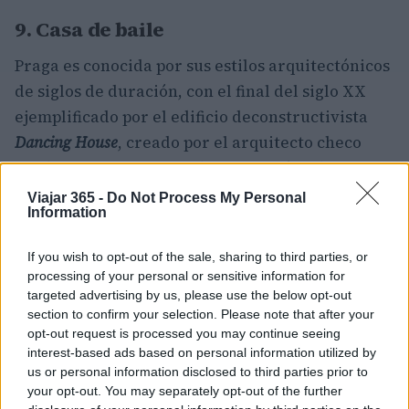
9. Casa de baile
Praga es conocida por sus estilos arquitectónicos
de siglos de duración, con el final del siglo XX
ejemplificado por el edificio deconstructivista
Dancing House
, creado por el arquitecto checo
Valdo Milunic y el canadiense Frank Gehry. Esta
notable estructura contiene elementos tanto
Viajar 365 -
Do Not Process My Personal
Information
dinámicos como estáticos, y se asemeja a una
bailarina balanceándose en los brazos de su
If you wish to opt-out of the sale, sharing to third parties, or
pareja masculina, Fred Astaire y Ginger Rogers
processing of your personal or sensitive information for
del mundo arquitectónico.
targeted advertising by us, please use the below opt-out
section to confirm your selection. Please note that after your
opt-out request is processed you may continue seeing
Ubicada a orillas del río Vltava y la calle
interest-based ads based on personal information utilized by
Resslova,
Dancing House
es un edificio de oficinas
us or personal information disclosed to third parties prior to
privado a excepción de un restaurante en el
your opt-out. You may separately opt-out of the further