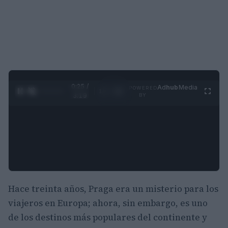
0:27 /
Ad
hub
Media
POWERED
1
/
4
3:19
BY
Hace treinta años, Praga era un misterio para los
viajeros en Europa; ahora, sin embargo, es uno
de los destinos más populares del continente y