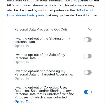
disclosure of your personal information by third parties on the
séptimo piso, el Celeste, que está abierto al
IAB’s list of downstream participants. This information may
público.
also be disclosed by us to third parties on the
IAB’s List of
Downstream Participants
that may further disclose it to other
Dancing House
contrasta estrictamente con la
third parties.
arquitectura clásica que la rodea, que incluye
Please note that this website/app uses one or more Google
Personal Data Processing Opt Outs
edificios de estilo
Art Nouveau
, neogótico y
services and may gather and store information including but
neobarroco. Su diseño ultramoderno generó
not limited to your visit or usage behaviour. You may click to
I want to opt-out of the Sharing of my
personal data.
grant or deny consent to Google and its third-party tags to
protestas públicas y controversia durante su
Opted In
use your data for below specified purposes in below Google
construcción; años después, Praga se enorgullece
consent section.
I want to opt-out of the Sale of my
de mostrar su espléndida Casa Danzante.
Personal Data.
Opted In
8. Vieja Sinagoga Nueva en Praga
I want to opt-out of processing my
Personal Data for Targeted Advertising.
Opted In
En Josefov, el antiguo barrio judío de Praga, se
encuentra la sinagoga activa más antigua de
I want to opt-out of Collection, Use,
Retention, Sale, and/or Sharing of my
Europa, la Sinagoga Vieja-Nueva. Cuenta la
Personal Data that Is Unrelated with the
Purposes for which it was collected.
leyenda que los ángeles llevaron piedras del
Opted Out