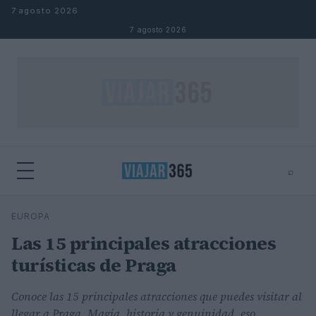
Saltar al contenido
7 agosto 2026
7 agosto 2026
⌕
⌕
×
EUROPA
Buscar
Las 15 principales atracciones
turísticas de Praga
Conoce las 15 principales atracciones que puedes visitar al
llegar a Praga. Magia, historia y genuinidad, eso