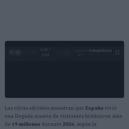
0:27 /
Ad
hub
Media
POWERED
1
/
4
3:09
BY
Las cifras oficiales muestran que
España
vivió
una llegada masiva de visitantes británicos: más
de
19 millones
durante
2026
, según la