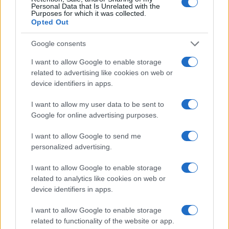
Personal Data that Is Unrelated with the
Beatrice Beretta
Purposes for which it was collected.
Opted Out
Beatrice Beretta, radicada en Bolonia, anotó
por primera vez itinerarios una noche bajo el
Google consents
pórtico de San Luca: desde entonces
coordina secciones sobre viajes urbanos. En
I want to allow Google to enable storage
la redacción impulsa reportajes sobre
related to advertising like cookies on web or
movilidad sostenible y lleva consigo un mapa
device identifiers in apps.
de bolsillo de los callejones boloneses como
talismán profesional.
I want to allow my user data to be sent to
Google for online advertising purposes.
I want to allow Google to send me
personalized advertising.
I want to allow Google to enable storage
related to analytics like cookies on web or
device identifiers in apps.
I want to allow Google to enable storage
related to functionality of the website or app.