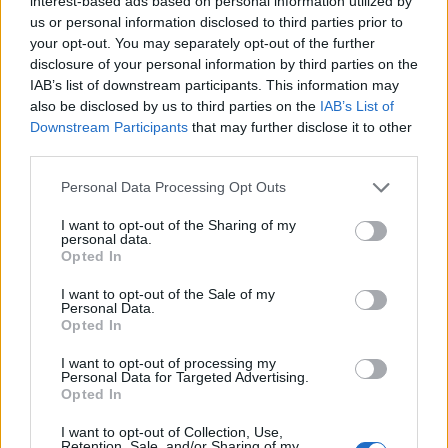
interest-based ads based on personal information utilized by
us or personal information disclosed to third parties prior to
Si buscas una alternativa a los circuitos
your opt-out. You may separately opt-out of the further
tradicionales,
Galicia
aparece como una región
disclosure of your personal information by third parties on the
que recompensa el desplazamiento con paisajes,
IAB’s list of downstream participants. This information may
also be disclosed by us to third parties on the
IAB’s List of
sabores y sensaciones difíciles de encontrar en
Downstream Participants
that may further disclose it to other
otros destinos. Desde el impulso de más de
19
third parties.
millones
de visitantes británicos en
2026
hasta
Please note that this website/app uses one or more Google
Personal Data Processing Opt Outs
las recomendaciones de
Chris Haslam
, la
services and may gather and store information including but
comunidad viajera está poniendo sus ojos en
not limited to your visit or usage behaviour. You may click to
I want to opt-out of the Sharing of my
personal data.
grant or deny consent to Google and its third-party tags to
rutas que confluyen en
Santiago de Compostela
.
Opted In
use your data for below specified purposes in below Google
Síguele la pista y valora la posibilidad de
consent section.
I want to opt-out of the Sale of my
recorrer alguno de sus caminos para entender
Personal Data.
Opted In
por qué esta tierra se está ganando un lugar
destacado en el mapa del turismo europeo.
I want to opt-out of processing my
Personal Data for Targeted Advertising.
Opted In
I want to opt-out of Collection, Use,
Retention, Sale, and/or Sharing of my
AUTOR