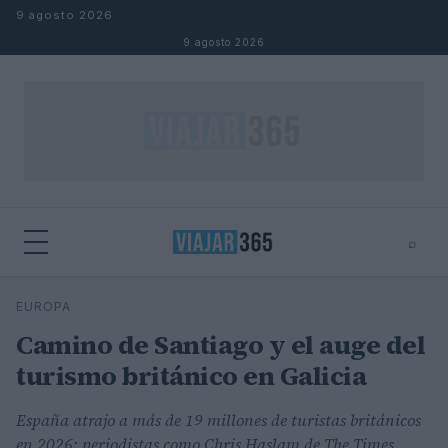
Saltar al contenido
9 agosto 2026
9 agosto 2026
⌕
⌕
×
EUROPA
Buscar
Camino de Santiago y el auge del
turismo británico en Galicia
España atrajo a más de 19 millones de turistas británicos
en 2026; periodistas como Chris Haslam de The Times