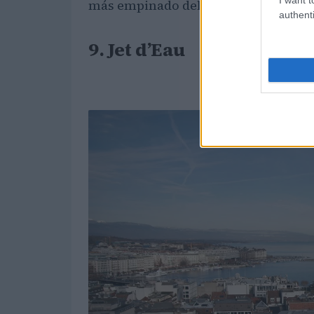
más empinado del mundo, con pendie
authenti
9. Jet d’Eau