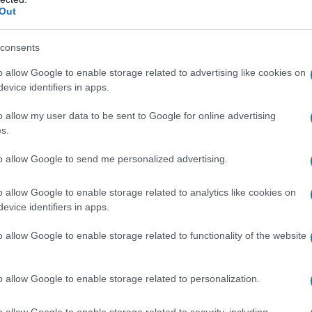
Out
consents
o allow Google to enable storage related to advertising like cookies on
evice identifiers in apps.
o allow my user data to be sent to Google for online advertising
s.
lago Lucerna, está lleno de leyendas. El nombre
 de que el famoso gobernador bíblico
to allow Google to send me personalized advertising.
do enterrado allí.
o allow Google to enable storage related to analytics like cookies on
evice identifiers in apps.
e la montaña se formó como una roca dragón
tros (7.000 pies)
ofrece vistas de los Alpes
o allow Google to enable storage related to functionality of the website
o de Lucerna a continuación. El invierno
ran altura, y el verano ofrece muchas
o allow Google to enable storage related to personalization.
región se puede llegar con el ferrocarril
o allow Google to enable storage related to security, including