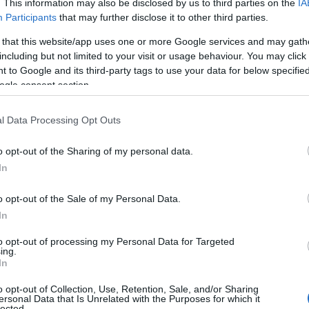
. This information may also be disclosed by us to third parties on the
IA
nque no existe un idioma suizo, quienes se
Participants
that may further disclose it to other third parties.
mana a menudo hablan un dialecto del
 that this website/app uses one or more Google services and may gath
 son algunas de las principales
atracciones
including but not limited to your visit or usage behaviour. You may click 
 que planean un viaje a Suiza.
 to Google and its third-party tags to use your data for below specifi
ogle consent section.
l Data Processing Opt Outs
o opt-out of the Sharing of my personal data.
In
o opt-out of the Sale of my Personal Data.
In
to opt-out of processing my Personal Data for Targeted
ing.
In
o opt-out of Collection, Use, Retention, Sale, and/or Sharing
ersonal Data that Is Unrelated with the Purposes for which it
lected.