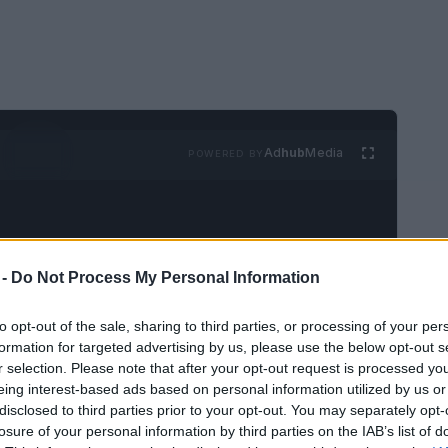
Ad
hub
Media
POWERED BY
 -
Do Not Process My Personal Information
to opt-out of the sale, sharing to third parties, or processing of your per
 chocolate, queso y neutralidad política, los
formation for targeted advertising by us, please use the below opt-out s
r selection. Please note that after your opt-out request is processed y
gar de cuento para visitar. El país tiene
eing interest-based ads based on personal information utilized by us or
 el hecho de que tiene tres idiomas
disclosed to third parties prior to your opt-out. You may separately opt-
 de Suiza, los turistas encontrarán que se
losure of your personal information by third parties on the IAB’s list of