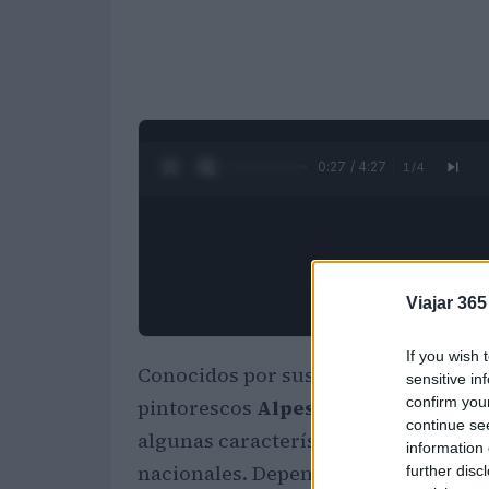
0:28 / 4:27
1
/
4
Viajar 365
If you wish 
Conocidos por sus montañas, relojes,
sensitive in
confirm you
pintorescos
Alpes de Suiza
son un lu
continue se
algunas características únicas, como
information 
nacionales. Dependiendo de la región
further disc