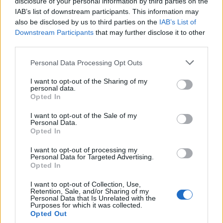
disclosure of your personal information by third parties on the
una mezquita que ya no existe. Las aberturas
IAB’s list of downstream participants. This information may
octogonales de las bellas bóvedas permitían la
also be disclosed by us to third parties on the
IAB’s List of
Downstream Participants
that may further disclose it to other
ventilación natural en uno de los baños árabes
third parties.
más antiguos de la península.
Please note that this website/app uses one or more Google
Personal Data Processing Opt Outs
Plaza Larga
services and may gather and store information including but
not limited to your visit or usage behaviour. You may click to
I want to opt-out of the Sharing of my
personal data.
grant or deny consent to Google and its third-party tags to
La
Plaza Larga
, hoy como en la
Edad Media
,
Opted In
use your data for below specified purposes in below Google
alberga el mercado matutino de
Granada
, los
consent section.
I want to opt-out of the Sale of my
sábados por la mañana es el turno del mercado
Personal Data.
Opted In
de las flores, que hace que la ya característica
plaza sea aún más bonita y colorida. No muy lejos
I want to opt-out of processing my
Personal Data for Targeted Advertising.
se encuentra el
Arco das Pesas
, llamado así
Opted In
porque en él se colgaban las pesas falsas de los
I want to opt-out of Collection, Use,
mercaderes demasiado astutos de la
Granada
Retention, Sale, and/or Sharing of my
Personal Data that Is Unrelated with the
medieval
.
Purposes for which it was collected.
Opted Out