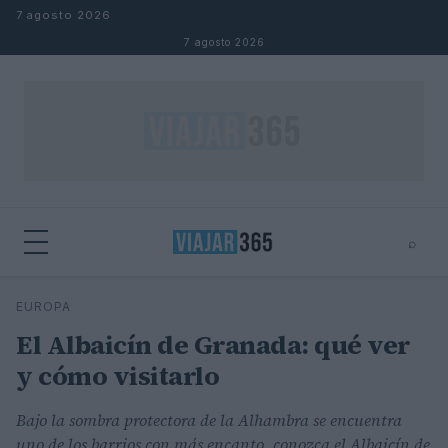
Saltar al contenido
7 agosto 2026
7 agosto 2026
⌕
⌕
×
EUROPA
Buscar
El Albaicín de Granada: qué ver
y cómo visitarlo
Bajo la sombra protectora de la Alhambra se encuentra
uno de los barrios con más encanto, conozca el Albaicín de