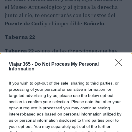
el Museo Arqueológico y, si giras a la derecha
junto al río, te encontrarás con los restos del
Puente de Cadí
y el imperdible
Bañuelo
.
Taberna 22
Taberna 22
es una de las direcciones que hay
que marcar en la agenda para disfrutar de las
Viajar 365 -
Do Not Process My Personal
mejores tapas de Granada, con unas vistas
Information
inspiradoras de la Alhambra (Calle de la
Calderería Nueva 22).
If you wish to opt-out of the sale, sharing to third parties, or
processing of your personal or sensitive information for
targeted advertising by us, please use the below opt-out
Banuelo
section to confirm your selection. Please note that after your
opt-out request is processed you may continue seeing
En el número 31 de la
Carrera del Darro
se
interest-based ads based on personal information utilized by
encuentran los antiguos baños árabes de
us or personal information disclosed to third parties prior to
your opt-out. You may separately opt-out of the further
Granada
, que en el siglo
XI
formaban parte de