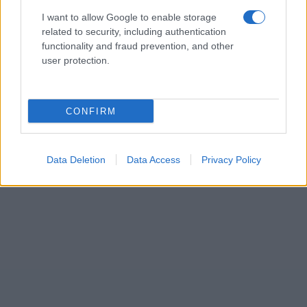
I want to allow Google to enable storage
AUTOR
Redacción Viajar365.com
related to security, including authentication
functionality and fraud prevention, and other
user protection.
CONFIRM
Data Deletion
Data Access
Privacy Policy