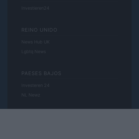
Investieren24
REINO UNIDO
News Hub UK
Lgbtq News
PAESES BAJOS
Investeren 24
NL Newz