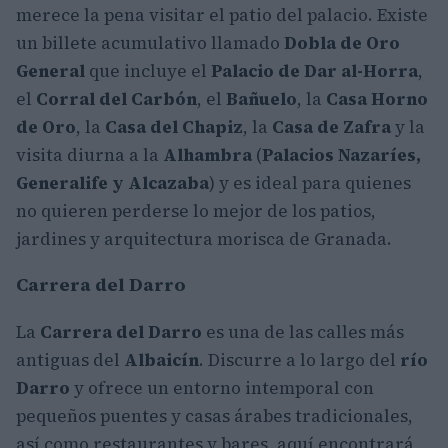
merece la pena visitar el patio del palacio. Existe
un billete acumulativo llamado
Dobla de Oro
General
que incluye el
Palacio de Dar al-Horra
,
el
Corral del Carbón
, el
Bañuelo
, la
Casa Horno
de Oro
, la
Casa del Chapiz
, la
Casa de Zafra
y la
visita diurna a la
Alhambra
(
Palacios Nazaríes,
Generalife y Alcazaba
) y es ideal para quienes
no quieren perderse lo mejor de los patios,
jardines y arquitectura morisca de Granada.
Carrera del Darro
La
Carrera del Darro
es una de las calles más
antiguas del
Albaicín
. Discurre a lo largo del
río
Darro
y ofrece un entorno intemporal con
pequeños puentes y casas árabes tradicionales,
así como restaurantes y bares, aquí encontrará