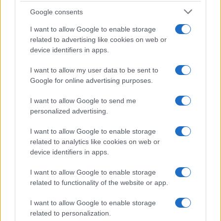
Paseo de los Tristes
Google consents
El
Paseo de los Tristes
en realidad tiene muy
I want to allow Google to enable storage
related to advertising like cookies on web or
poco de triste, por el contrario, es uno de los
device identifiers in apps.
lugares más animados de todo el
Albaicín
, tanto
de noche como de día. Aquí se celebran
I want to allow my user data to be sent to
Google for online advertising purposes.
festivales y conciertos, mientras que en el
pasado era el lugar por donde, paralelamente a
I want to allow Google to send me
la
Carrera del Darro
, pasaban carrozas y
personalized advertising.
cortejos fúnebres, de ahí su nombre.
I want to allow Google to enable storage
related to analytics like cookies on web or
LEA TAMBIÉN:
device identifiers in apps.
Qué ver en Granada en uno o dos días
I want to allow Google to enable storage
Visitando en 3 días Málaga, Ronda y Granada
related to functionality of the website or app.
en España
I want to allow Google to enable storage
related to personalization.