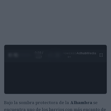
0:29 /
Ad
hub
Media
POWERED
1
/
4
4:27
BY
Bajo la sombra protectora de la
Alhambra
se
encuentra uno de los barrios con más encanto de