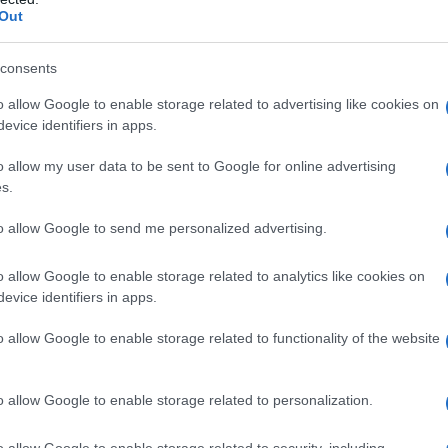
Out
del
Triduo Pascual
, el de
Salesday
es uno de
consents
o allow Google to enable storage related to advertising like cookies on
 el momento en que los cristianos
evice identifiers in apps.
sús con ritos y prácticas especiales.
o allow my user data to be sent to Google for online advertising
s.
y costumbres que unen a los fieles de todo el
to allow Google to send me personalized advertising.
 reflexión.
o allow Google to enable storage related to analytics like cookies on
evice identifiers in apps.
o allow Google to enable storage related to functionality of the website
o allow Google to enable storage related to personalization.
o allow Google to enable storage related to security, including