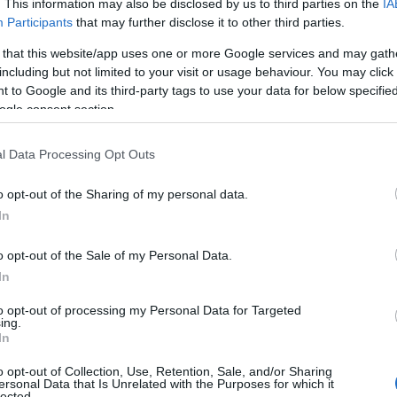
. This information may also be disclosed by us to third parties on the
IA
Participants
that may further disclose it to other third parties.
 that this website/app uses one or more Google services and may gath
including but not limited to your visit or usage behaviour. You may click 
 to Google and its third-party tags to use your data for below specifi
ogle consent section.
l Data Processing Opt Outs
o opt-out of the Sharing of my personal data.
In
o opt-out of the Sale of my Personal Data.
In
to opt-out of processing my Personal Data for Targeted
ing.
In
o opt-out of Collection, Use, Retention, Sale, and/or Sharing
ersonal Data that Is Unrelated with the Purposes for which it
es Santo en todo el mundo
lected.