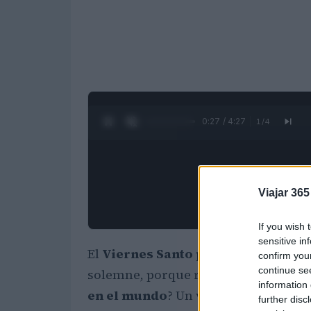
0:28 / 4:27
1
/
4
Viajar 365
If you wish 
sensitive in
El
Viernes Santo
para las Iglesias 
confirm you
continue se
solemne, porque recuerda la pasión 
information 
en el mundo
? Un viaje para descubri
further disc