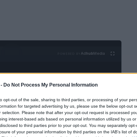
Ad
hub
Media
POWERED BY
 -
Do Not Process My Personal Information
to opt-out of the sale, sharing to third parties, or processing of your per
formation for targeted advertising by us, please use the below opt-out s
cristianas es un momento muy importante y
r selection. Please note that after your opt-out request is processed y
eing interest-based ads based on personal information utilized by us or
y crucifixión de Jesús, pero
cómo se celebra
disclosed to third parties prior to your opt-out. You may separately opt-
r las tradiciones y celebraciones en los
losure of your personal information by third parties on the IAB’s list of