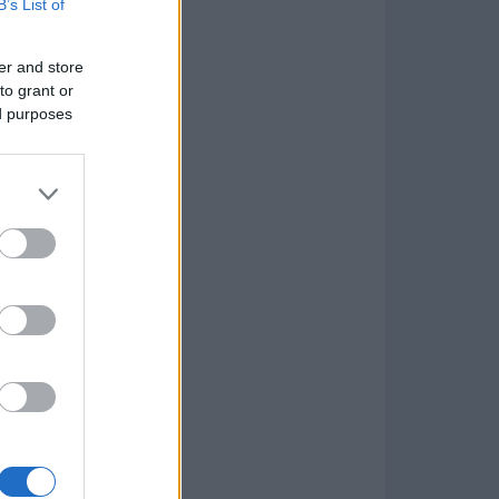
B’s List of
er and store
to grant or
ed purposes