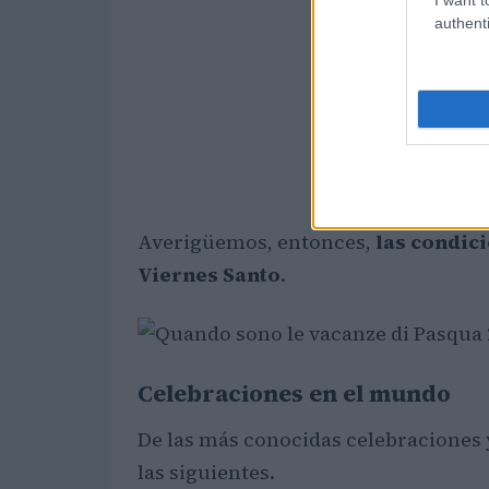
authenti
Averigüemos, entonces,
las condic
Viernes Santo
.
Celebraciones en el mundo
De las más conocidas celebraciones 
las siguientes.