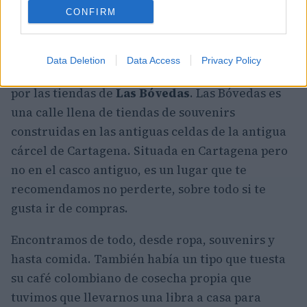
CONFIRM
Las tiendas de Las Bóvedas
Data Deletion
Data Access
Privacy Policy
Por último, pero no menos importante, paseamos
por las tiendas de
Las Bóvedas
. Las Bóvedas es
una calle llena de tiendas de souvenirs
construidas en las antiguas celdas de la antigua
cárcel de Cartagena. Situada en Cartagena pero
no en el casco antiguo, es un lugar que te
recomendamos no perderte, sobre todo si te
gusta ir de compras.
Encontramos de todo, desde ropa, souvenirs y
hasta comida. También había un tipo que tuesta
su café colombiano de cosecha propia que
tuvimos que llevarnos una libra a casa para