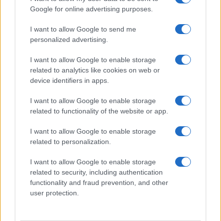
Google for online advertising purposes.
vieja Cartagena son calurosas y bochornosas, en
la azotea del Hotel Armeria Real es ideal para
I want to allow Google to send me
tomar una copa y sentir la brisa. Desde la azotea,
personalized advertising.
teníamos unas vistas estupendas de los
I want to allow Google to enable storage
rascacielos del centro de Cartagena. Nos
related to analytics like cookies on web or
sirvieron una bebida especial de Cartagena
device identifiers in apps.
llamada
«Limonada de Coco».
Consiste en
I want to allow Google to enable storage
crema de coco, zumo de lima, azúcar y hielo
related to functionality of the website or app.
picado. Lo mezclaron y estaba delicioso.
I want to allow Google to enable storage
related to personalization.
I want to allow Google to enable storage
related to security, including authentication
functionality and fraud prevention, and other
user protection.