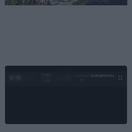
0:30 /
Ad
hub
Media
POWERED
1
/
4
3:19
BY