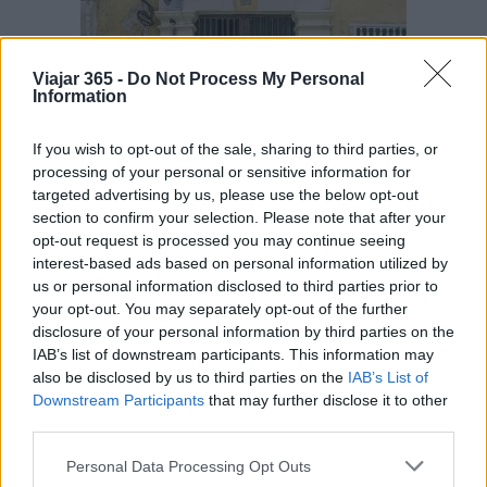
Viajar 365 -
Do Not Process My Personal
Information
If you wish to opt-out of the sale, sharing to third parties, or
processing of your personal or sensitive information for
targeted advertising by us, please use the below opt-out
section to confirm your selection. Please note that after your
Rodaje de películas
opt-out request is processed you may continue seeing
interest-based ads based on personal information utilized by
No escapamos del todo a las multitudes y a la
us or personal information disclosed to third parties prior to
ostentación de Estados Unidos. Mientras
your opt-out. You may separately opt-out of the further
disclosure of your personal information by third parties on the
caminábamos por lo que debería haber sido una
IAB’s list of downstream participants. This information may
calle pequeña y tranquila, nos encontramos con
also be disclosed by us to third parties on the
IAB’s List of
una multitud de personas de pie mirando un
Downstream Participants
that may further disclose it to other
third parties.
hotel. Al preguntarle a un espectador, la
respuesta…» están rodando una película de Will
Please note that this website/app uses one or more Google
Personal Data Processing Opt Outs
services and may gather and store information including but