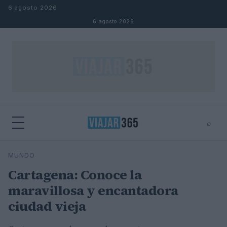
Saltar al contenido
6 agosto 2026
6 agosto 2026
⌕
⌕
×
MUNDO
Buscar
Cartagena: Conoce la
maravillosa y encantadora
ciudad vieja