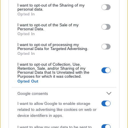
Smith, y Will y su hijo están ahora dentro del
not limited to your visit or usage behaviour. You may click to
I want to opt-out of the Sharing of my
hotel. Todos estamos esperando a que salga para
personal data.
grant or deny consent to Google and its third-party tags to
Opted In
poder hacer fotos». Había guardias y cámaras de
use your data for below specified purposes in below Google
consent section.
cine fuera del hotel. Esperamos unos 20 minutos,
I want to opt-out of the Sale of my
Personal Data.
pero nadie salió del hotel, y continuamos nuestro
Opted In
recorrido por la ciudad.
I want to opt-out of processing my
Personal Data for Targeted Advertising.
Opted In
Arte callejero
Como es habitual en muchas ciudades
I want to opt-out of Collection, Use,
Retention, Sale, and/or Sharing of my
sudamericanas, Cartagena tiene un arte
Personal Data that Is Unrelated with the
Purposes for which it was collected.
callejero estupendo. Los artistas pintan cuadros
Opted Out
y murales para representar sus opiniones
Google consents
políticas, sus sueños o para embellecer la calle.
I want to allow Google to enable storage
Tómese una de las
related to advertising like cookies on web or
bebidas favoritas de
device identifiers in apps.
Cartagena
cuando llegue la hora de
refrescarse. Como he dicho antes, las calles de la
I want to allow my user data to be sent to