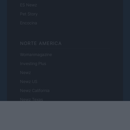
ES Newz
Pet Story
Encocina
NORTE AMERICA
Womanmagazine
Investing Plus
Newz
Newz US
Newz California
Newz Texas
Newz Florida
Newz New York
Newz Pennsylvania