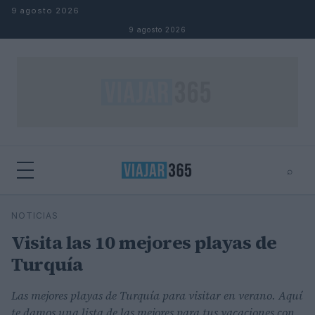
Saltar al contenido
9 agosto 2026
9 agosto 2026
⌕
⌕
×
NOTICIAS
Buscar
Visita las 10 mejores playas de
Turquía
Las mejores playas de Turquía para visitar en verano. Aquí
te damos una lista de las mejores para tus vacaciones con