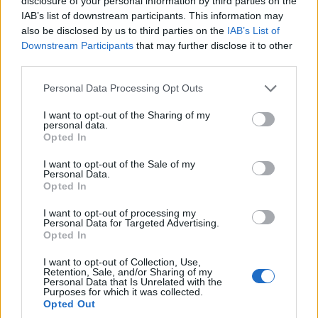
disclosure of your personal information by third parties on the
IAB’s list of downstream participants. This information may
4. Ovabuku
also be disclosed by us to third parties on the
IAB’s List of
Downstream Participants
that may further disclose it to other
Mares azul cobalto, hermosos paisajes naturales
third parties.
y guijarros de arena suave: la pequeña y
Please note that this website/app uses one or more Google
encantadora bahía de Ovabükü en la península
Personal Data Processing Opt Outs
services and may gather and store information including but
de Datça realmente lo tiene todo. Repleta de un
not limited to your visit or usage behaviour. You may click to
I want to opt-out of the Sharing of my
personal data.
encanto increíblemente hermoso, la playa
grant or deny consent to Google and its third-party tags to
Opted In
use your data for below specified purposes in below Google
alberga un puñado de restaurantes de propiedad
consent section.
I want to opt-out of the Sale of my
local que sirven panes, pescado fresco y
Personal Data.
Opted In
ensaladas a la sombra de los pinos
circundantes. También hay algunas bonitas
I want to opt-out of processing my
Personal Data for Targeted Advertising.
pensiones aquí, para que pueda pasar una noche
Opted In
o dos disfrutando del auténtico encanto de la
I want to opt-out of Collection, Use,
playa de Ovabükü.
Retention, Sale, and/or Sharing of my
Personal Data that Is Unrelated with the
Purposes for which it was collected.
La playa en sí puede ser bastante pequeña, pero,
Opted Out