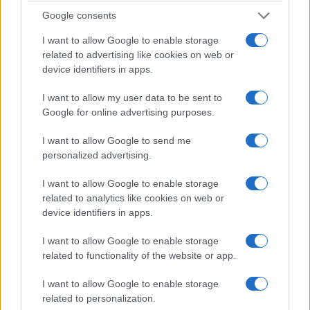
rodeada por la frescura de la ladera boscosa y
Google consents
escondida dentro de este enclave rocoso,
Ovabükü ofrece la oportunidad de un verdadero
I want to allow Google to enable storage
related to advertising like cookies on web or
trozo de soledad, lejos de las obligaciones de la
device identifiers in apps.
vida moderna.
I want to allow my user data to be sent to
Si necesita algo de tiempo, unos días explorando
Google for online advertising purposes.
esta parte de la península y las bahías vecinas de
I want to allow Google to send me
Hayıtbükü y Kızılcık serán el escape que
personalized advertising.
necesita.
I want to allow Google to enable storage
related to analytics like cookies on web or
3. Playa Icmeler
device identifiers in apps.
El conocido centro turístico de Icmeler cerca de
I want to allow Google to enable storage
Marmaris atrae a miles de turistas al año; la
related to functionality of the website or app.
gente acude en masa a esta área en busca de
I want to allow Google to enable storage
playas maravillosas, momentos divertidos y
related to personalization.