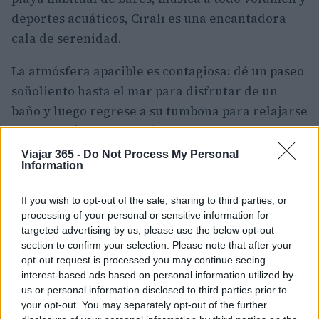
deportes acuáticos, Cıralı es una encantadora
cala de serenidad.
La atmósfera apacible es contagiosa: dé un paseo
soñoliento hasta el mar para disfrutar de un
baño y luego regrese a su tumbona para relajarse
un poco más. Es casi difícil de creer que a lo largo
de la costa desde aquí, los centros turísticos en
Viajar 365 -
Do Not Process My Personal
Information
auge se extienden a lo largo de los frentes
marítimos desarrollados.
If you wish to opt-out of the sale, sharing to third parties, or
processing of your personal or sensitive information for
Al oeste de la playa, más lejos a lo largo de la
targeted advertising by us, please use the below opt-out
arena pedregosa, se encuentran las ruinas del
section to confirm your selection. Please note that after your
opt-out request is processed you may continue seeing
Olimpo que se desmoronan. Y, si está realmente
interest-based ads based on personal information utilized by
entusiasmado, puede optar por subir al
Monte
us or personal information disclosed to third parties prior to
Olimpo
.
your opt-out. You may separately opt-out of the further