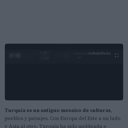
0:30 /
Ad
hub
Media
POWERED
1
/
4
3:19
BY
Turquía es un antiguo mosaico de culturas
,
pueblos y paisajes. Con Europa del Este a un lado
y Asia al otro, Turquía ha sido moldeada e