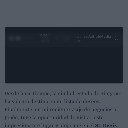
0:27 /
Ad
hub
Media
POWERED
1
/
4
3:19
BY
Desde hace tiempo, la ciudad-estado de Singapur
ha sido un destino en mi lista de deseos.
Finalmente, en mi reciente viaje de negocios a
Japón, tuve la oportunidad de visitar este
impresionante lugar y alojarme en el
St. Regis