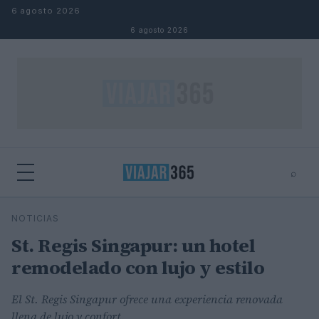
Saltar al contenido
6 agosto 2026
6 agosto 2026
⌕
⌕
×
NOTICIAS
Buscar
St. Regis Singapur: un hotel
remodelado con lujo y estilo
El St. Regis Singapur ofrece una experiencia renovada
llena de lujo y confort.