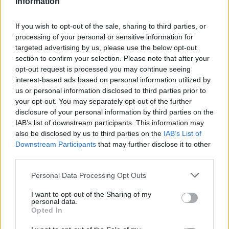
Information
El
spa Remede
del St. Regis ha sido rediseñado
para ofrecer una experiencia de relajación sin
If you wish to opt-out of the sale, sharing to third parties, or
processing of your personal or sensitive information for
igual. Con un ambiente que recuerda a los clubes
targeted advertising by us, please use the below opt-out
de alta gama de Nueva York, los visitantes
section to confirm your selection. Please note that after your
pueden disfrutar de tratamientos
opt-out request is processed you may continue seeing
interest-based ads based on personal information utilized by
rejuvenecedores y de instalaciones como
us or personal information disclosed to third parties prior to
jacuzzis y saunas que completan la experiencia
your opt-out. You may separately opt-out of the further
de bienestar.
disclosure of your personal information by third parties on the
IAB’s list of downstream participants. This information may
also be disclosed by us to third parties on the
IAB’s List of
Por último, el St. Regis Singapur es el lugar ideal
Downstream Participants
that may further disclose it to other
para aquellos que buscan lujo y confort en un
third parties.
entorno cuidadosamente diseñado. Con su
Please note that this website/app uses one or more Google
Personal Data Processing Opt Outs
historia rica, su atención al detalle y su servicio
services and may gather and store information including but
excepcional, este hotel se asegura de que cada
not limited to your visit or usage behaviour. You may click to
I want to opt-out of the Sharing of my
personal data.
grant or deny consent to Google and its third-party tags to
estancia sea memorable.
Opted In
use your data for below specified purposes in below Google
consent section.