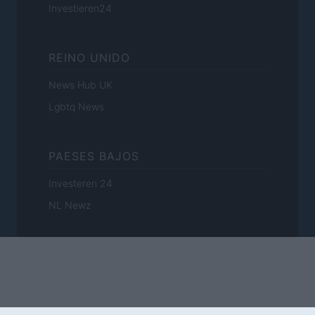
Investieren24
REINO UNIDO
News Hub UK
Lgbtq News
PAESES BAJOS
Investeren 24
NL Newz