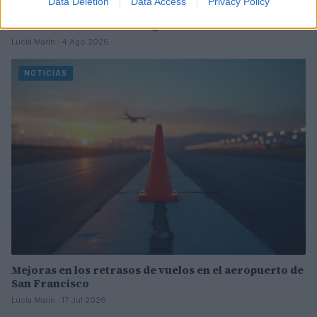
Data Deletion
Data Access
Privacy Policy
Incidente de fuego en la Terminal 2 del aeropuerto
Murtala Muhammed en Lagos
Lucía Marín · 4 Ago 2026
NOTICIAS
Mejoras en los retrasos de vuelos en el aeropuerto de
San Francisco
Lucía Marín · 17 Jul 2026