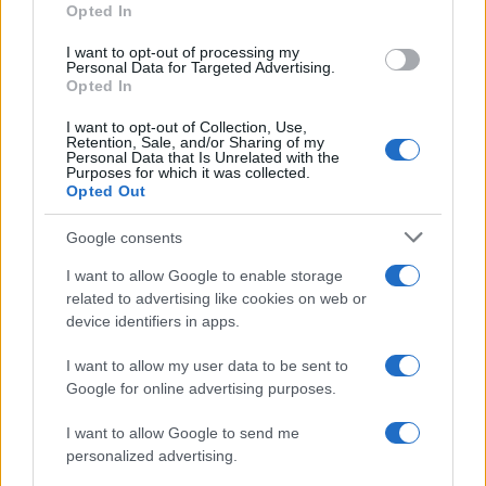
Opted In
Viaggiamo
Nonne Magazine
I want to opt-out of processing my
Personal Data for Targeted Advertising.
Milano Cortina
Opted In
Luxury Club
I want to opt-out of Collection, Use,
Retention, Sale, and/or Sharing of my
Il Calcio Online
Personal Data that Is Unrelated with the
Purposes for which it was collected.
Professione mamma
Opted Out
World Music
Google consents
Investimenti Magazine
I want to allow Google to enable storage
Money 365
related to advertising like cookies on web or
Zona Nerd
device identifiers in apps.
B2B Magazine
I want to allow my user data to be sent to
People Magazine
Google for online advertising purposes.
Day Travel
I want to allow Google to send me
Tutto Gaming
personalized advertising.
ESG 365