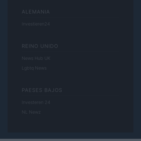
ALEMANIA
Investieren24
REINO UNIDO
News Hub UK
Lgbtq News
PAESES BAJOS
Investeren 24
NL Newz