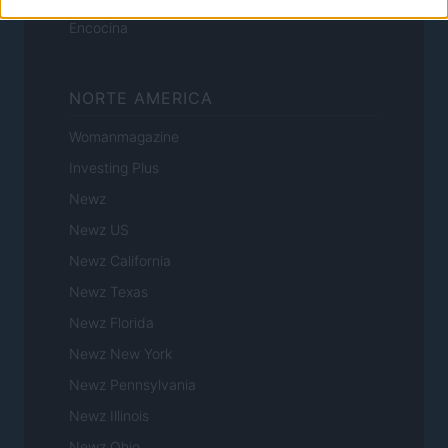
Encocina
NORTE AMERICA
Womanmagazine
Investing Plus
Newz
Newz US
Newz California
Newz Texas
Newz Florida
Newz New York
Newz Pennsylvania
Newz Illinois
Newz Ohio