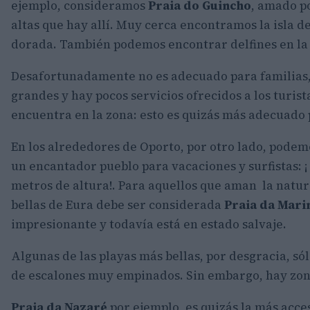
ejemplo, consideramos
Praia do Guincho
, amado po
altas que hay allí. Muy cerca encontramos la isla d
dorada. También podemos encontrar delfines en la
Desafortunadamente no es adecuado para familias,
grandes y hay pocos servicios ofrecidos a los turis
encuentra en la zona: esto es quizás más adecuado p
En los alrededores de Oporto, por otro lado, podem
un encantador pueblo para vacaciones y surfistas: ¡
metros de altura!. Para aquellos que aman la natur
bellas de Eura debe ser considerada
Praia da Mari
impresionante y todavía está en estado salvaje.
Algunas de las playas más bellas, por desgracia, só
de escalones muy empinados. Sin embargo, hay zon
Praia da Nazaré
por ejemplo, es quizás la más acces