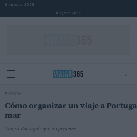
Saltar al contenido
8 agosto 2026
8 agosto 2026
⌕
⌕
×
EUROPA
Buscar
Cómo organizar un viaje a Portugal
mar
Viaje a Portugal: qué no perderse.