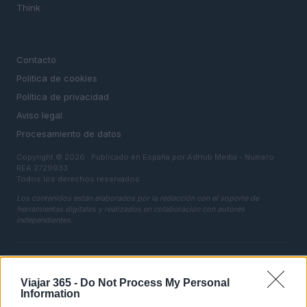
Think
LEGAL
Contacto
Politica de cookies
Política de privacidad
Aviso legal
Procesamiento de datos
Copyright © 2026 · Publicado en España por AdHub Media - Numero
REA 2729933
Todos los derechos reservados
Los contenidos están elaborados por la redacción con el soporte de
herramientas digitales y realizados en colaboración con autores
independientes.
Viajar 365 -
Do Not Process My Personal
Information
ITALIA