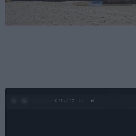
0:30 / 4:27
1
/
4