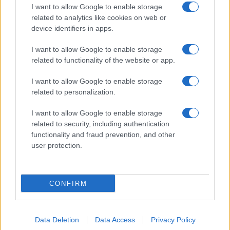
I want to allow Google to enable storage
Food Wiki
related to analytics like cookies on web or
device identifiers in apps.
FuturoDonna
HomeMagazine
I want to allow Google to enable storage
related to functionality of the website or app.
SecondHomeMagazine
I want to allow Google to enable storage
related to personalization.
ESPANA Y LATINOAMERICA
I want to allow Google to enable storage
related to security, including authentication
Actualidad
functionality and fraud prevention, and other
user protection.
Finanzas 24
Investindo 365
Think.es
CONFIRM
Viajar 365
ES Newz
Data Deletion
Data Access
Privacy Policy
Pet Story