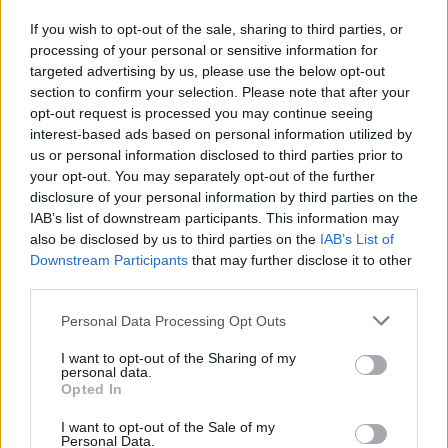
Casa Magazine
If you wish to opt-out of the sale, sharing to third parties, or
processing of your personal or sensitive information for
Cineverse Magazine
targeted advertising by us, please use the below opt-out
Donne Magazine
section to confirm your selection. Please note that after your
opt-out request is processed you may continue seeing
Food Blog
interest-based ads based on personal information utilized by
Milano Notizie
us or personal information disclosed to third parties prior to
your opt-out. You may separately opt-out of the further
Motor Magazine
disclosure of your personal information by third parties on the
Notizie.it
IAB’s list of downstream participants. This information may
also be disclosed by us to third parties on the
IAB’s List of
Offerte Shopping
Downstream Participants
that may further disclose it to other
Pet Story
third parties.
Professione Lavoro
Please note that this website/app uses one or more Google
Personal Data Processing Opt Outs
Sport Magazine
services and may gather and store information including but
not limited to your visit or usage behaviour. You may click to
I want to opt-out of the Sharing of my
Style24
personal data.
grant or deny consent to Google and its third-party tags to
Opted In
Think.it
use your data for below specified purposes in below Google
consent section.
I want to opt-out of the Sale of my
Tuobenessere
Personal Data.