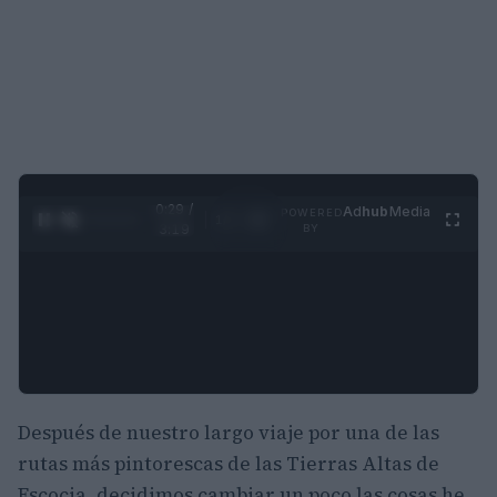
0:30 /
Ad
hub
Media
POWERED
1
/
4
3:19
BY
Después de nuestro largo viaje por una de las
rutas más pintorescas de las Tierras Altas de
Escocia, decidimos cambiar un poco las cosas he