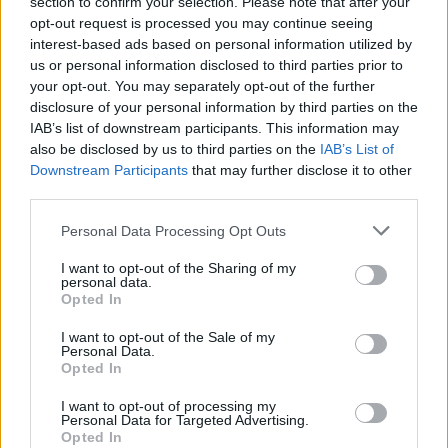
section to confirm your selection. Please note that after your
o 200 metros de distancia (hay un
opt-out request is processed you may continue seeing
interest-based ads based on personal information utilized by
estacionamiento) y todavía no puede verlo
us or personal information disclosed to third parties prior to
mientras navega por la hierba alta y los
your opt-out. You may separately opt-out of the further
pequeños senderos.
disclosure of your personal information by third parties on the
IAB’s list of downstream participants. This information may
La playa en sí definitivamente vale la pena
also be disclosed by us to third parties on the
IAB’s List of
Downstream Participants
that may further disclose it to other
detenerse, aunque solo sea por un momento.
third parties.
Al salir de la playa, nuestra
siguiente parada
Please note that this website/app uses one or more Google
Personal Data Processing Opt Outs
services and may gather and store information including but
fue
el hotel Loch Shield
, donde pasaríamos la
not limited to your visit or usage behaviour. You may click to
I want to opt-out of the Sharing of my
noche, pero esta ruta de Arisaig a Acharacle
personal data.
grant or deny consent to Google and its third-party tags to
Opted In
(donde está el hotel Loch Shield) está llena de
use your data for below specified purposes in below Google
consent section.
varias razones para seguir queriendo parar.
I want to opt-out of the Sale of my
Personal Data.
Opted In
Colina ondulante, hermosos lagos e incluso un
I want to opt-out of processing my
castillo absolutamente impresionante, que está
Personal Data for Targeted Advertising.
justo al lado de una puesta de sol igualmente
Opted In