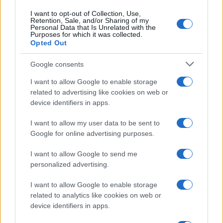
asombrosa si llegas en el momento adecuado.
I want to opt-out of Collection, Use,
Retention, Sale, and/or Sharing of my
Personal Data that Is Unrelated with the
El castillo Tioram
Purposes for which it was collected.
Opted Out
Es posiblemente tan impresionante como el
Google consents
Castillo de Eilean Donan (aunque quizás más
abandonado).
I want to allow Google to enable storage
related to advertising like cookies on web or
device identifiers in apps.
Sentado en el borde del lago, tendráS
dificultades para abandonar este lugar mientras
I want to allow my user data to be sent to
el sol se pone y el cielo se quema de un naranja
Google for online advertising purposes.
ardiente, transformándose en un tono aún más
I want to allow Google to send me
sorprendente de rosa y azul.
personalized advertising.
Finalmente, tuvimos que despedirnos de
Castle
I want to allow Google to enable storage
related to analytics like cookies on web or
Tioram
mientras nuestros estómagos
device identifiers in apps.
retumbaban de hambre ( pues que el aire fresco