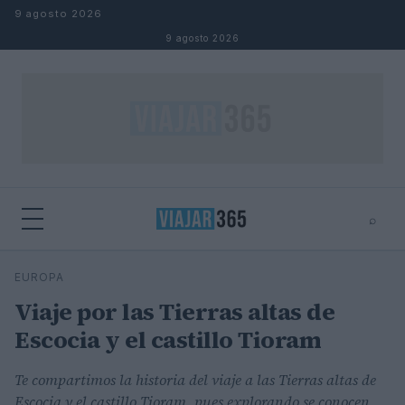
Saltar al contenido
9 agosto 2026
9 agosto 2026
⌕
⌕
×
EUROPA
Buscar
Viaje por las Tierras altas de
Escocia y el castillo Tioram
Te compartimos la historia del viaje a las Tierras altas de
Escocia y el castillo Tioram, pues explorando se conocen