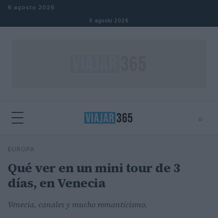
Saltar al contenido
6 agosto 2026
6 agosto 2026
⌕
⌕
×
EUROPA
Buscar
Qué ver en un mini tour de 3
días, en Venecia
Venecia, canales y mucho romanticismo.