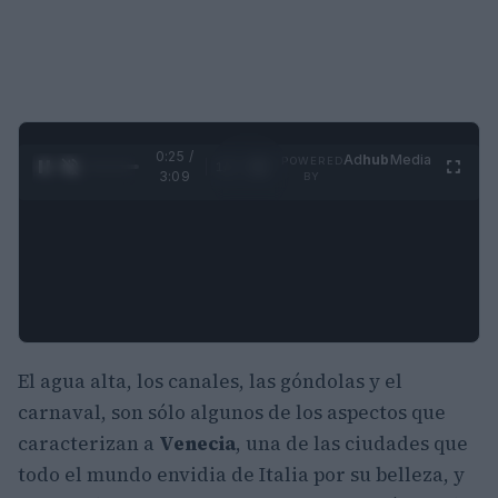
0:26 /
Ad
hub
Media
POWERED
1
/
4
3:09
BY
El agua alta, los canales, las góndolas y el
carnaval, son sólo algunos de los aspectos que
caracterizan a
Venecia
, una de las ciudades que
todo el mundo envidia de Italia por su belleza, y