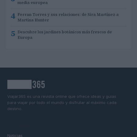
media europea
4
Ferran Torres y sus relaciones: de Sira Martínez a
Martina Hunter
5
Descubre los jardines botánicos más frescos de
Europa
Viajar365 es una revista online que ofrece ideas y guías
para viajar por todo el mundo y disfrutar al máximo cada
destino.
SECCIONES
Noticias