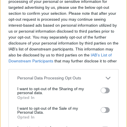
processing of your personal or sensitive information for
En sólo tres días para visitar Venecia, el tiempo
targeted advertising by us, please use the below opt-out
es apremiante, pero no debe perder la
section to confirm your selection. Please note that after your
opt-out request is processed you may continue seeing
oportunidad de visitar y subir esta
imponente
interest-based ads based on personal information utilized by
escalera
de caracol de más de 26 metros
, la
us or personal information disclosed to third parties prior to
«Contarini del Bovolo»
, desde la que se podrá
your opt-out. You may separately opt-out of the further
disclosure of your personal information by third parties on the
ver prácticamente toda Venecia; incluyendo
IAB’s list of downstream participants. This information may
cúpulas de la Basílica de San Marcos, para un
also be disclosed by us to third parties on the
IAB’s List of
saludo final antes de regresar y visitar las mil
Downstream Participants
that may further disclose it to other
third parties.
bellezas que la ciudad de las aguas altas.
Please note that this website/app uses one or more Google
Personal Data Processing Opt Outs
services and may gather and store information including but
not limited to your visit or usage behaviour. You may click to
I want to opt-out of the Sharing of my
personal data.
AUTOR
grant or deny consent to Google and its third-party tags to
Redacción Viajar365.com
Opted In
use your data for below specified purposes in below Google
consent section.
I want to opt-out of the Sale of my
Personal Data.
Opted In