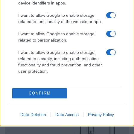
device identifiers in apps.
EUROPA
I want to allow Google to enable storage
related to functionality of the website or app.
I want to allow Google to enable storage
related to personalization.
I want to allow Google to enable storage
related to security, including authentication
functionality and fraud prevention, and other
user protection.
Explora Journeys presenta el Explora III, el crucero
CONFIRM
de lujo propulsado por GNL
Lucía Marín · 6 Ago 2026
Data Deletion
Data Access
Privacy Policy
EUROPA