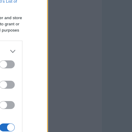
B’s List of
er and store
to grant or
ed purposes