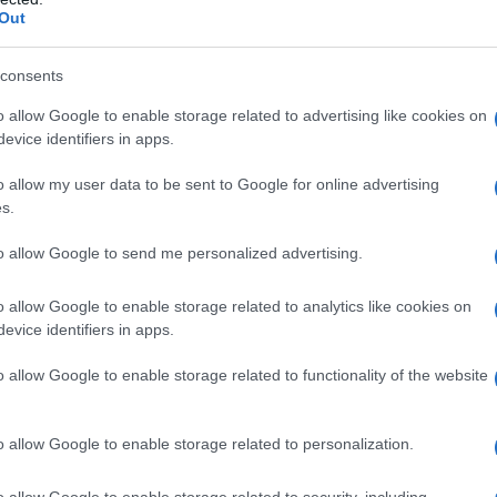
lencia
Out
ande de España y se encuentra a lo largo de la
consents
rido por sus playas, su clima y hay muchos
o allow Google to enable storage related to advertising like cookies on
evice identifiers in apps.
cia ha tenido la capacidad de renovarse con
tino popular para muchos turistas cada año.
o allow my user data to be sent to Google for online advertising
s.
isitar: desde los futuristas, como la Ciudad
 por Santiago Calatrava hasta el Museo de
to allow Google to send me personalized advertising.
 ópera y artes, por no hablar del planetario y
o allow Google to enable storage related to analytics like cookies on
 Una ciudad que sorprenderá al visitante,
evice identifiers in apps.
lóricos que tienen lugar aquí cada año y en
onde anotar los principales lugares que podrás
o allow Google to enable storage related to functionality of the website
o allow Google to enable storage related to personalization.
o allow Google to enable storage related to security, including