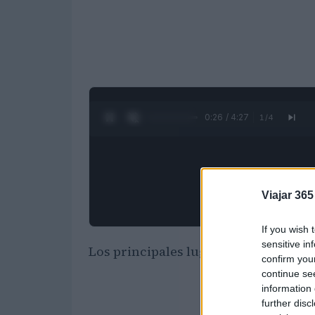
0:27 / 4:27
1
/
4
Viajar 365
If you wish 
sensitive in
Los principales lugares que podrás e
confirm you
continue se
information 
further disc