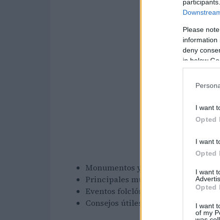
participants
Downstream 
Please note
information 
deny consent
in below Go
Persona
I want t
Opted 
I want t
Opted 
Monumentos y lugares de interés
I want 
Principales museos
Advertis
Opted 
Eventos folclóricos
Consejos útiles para tu viaje a Vale
I want t
of my P
was col