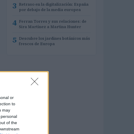
3
Retraso en la digitalización: España
por debajo de la media europea
4
Ferran Torres y sus relaciones: de
Sira Martínez a Martina Hunter
5
Descubre los jardines botánicos más
frescos de Europa
sonal or
ection to
ou may
 personal
out of the
 downstream