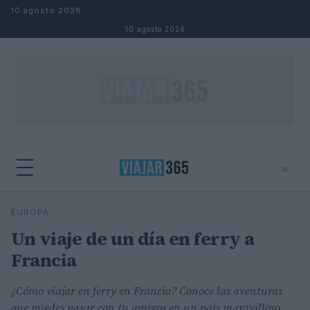
Saltar al contenido
10 agosto 2026
10 agosto 2026
⌕
⌕
×
EUROPA
Buscar
Un viaje de un día en ferry a
Francia
¿Cómo viajar en ferry en Francia? Conoce las aventuras
que puedes pasar con tu amigos en un país maravilloso