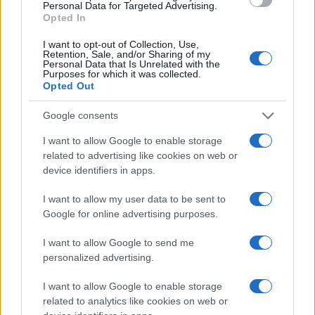
amigos). También significa que un viaje por
Personal Data for Targeted Advertising.
Opted In
carretera europeo
como este aquí es
perfectamente factible en su automóvil.
I want to opt-out of Collection, Use,
Retention, Sale, and/or Sharing of my
Personal Data that Is Unrelated with the
Purposes for which it was collected.
¡¡¡Que vengan las fiestas de Navidad !!!
Opted Out
LEE TAMBIÉN
Google consents
7 increíbles vacaciones en la playas de Francia
I want to allow Google to enable storage
Las mejores playas nudistas en Francia
related to advertising like cookies on web or
device identifiers in apps.
I want to allow my user data to be sent to
Google for online advertising purposes.
AUTOR
Redacción Viajar365.com
I want to allow Google to send me
personalized advertising.
I want to allow Google to enable storage
related to analytics like cookies on web or