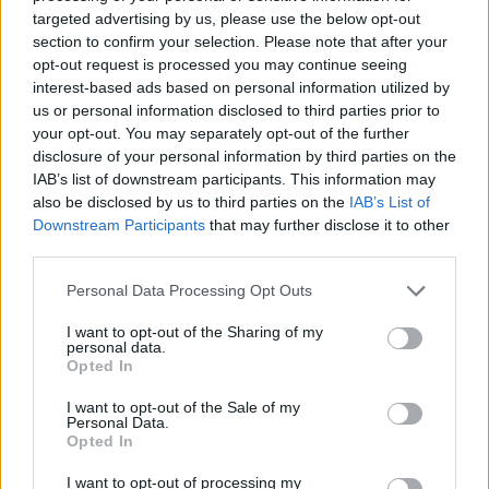
targeted advertising by us, please use the below opt-out
section to confirm your selection. Please note that after your
La mejor parte es que ni por un solo segundo
opt-out request is processed you may continue seeing
consideré mis
“restricciones de peso de
interest-based ads based on personal information utilized by
equipaje”
, ¡porque no existe! ¡Puede recuperar la
us or personal information disclosed to third parties prior to
your opt-out. You may separately opt-out of the further
mayor cantidad de champán, queso, pasteles,
disclosure of your personal information by third parties on the
regalos, salchichas o incluso piedras que pueda
IAB’s list of downstream participants. This information may
caber en tu automóvil! Incluso puedes llevar a tu
also be disclosed by us to third parties on the
IAB’s List of
Downstream Participants
that may further disclose it to other
perro o gato contigo cuando vayas (por supuesto,
third parties.
debes resolver el pasaporte de tu mascota antes
Please note that this website/app uses one or more Google
de hacerlo).
Personal Data Processing Opt Outs
services and may gather and store information including but
not limited to your visit or usage behaviour. You may click to
I want to opt-out of the Sharing of my
Toda la naturaleza sin complicaciones de todo
personal data.
grant or deny consent to Google and its third-party tags to
Opted In
eso lo convierte en la manera perfecta de
use your data for below specified purposes in below Google
consent section.
comprar para las vacaciones o, de hecho, solo
I want to opt-out of the Sale of my
Personal Data.
para cualquier fiesta que pueda tener (o incluso
Opted In
solo para una escapada de fin de semana con sus
I want to opt-out of processing my