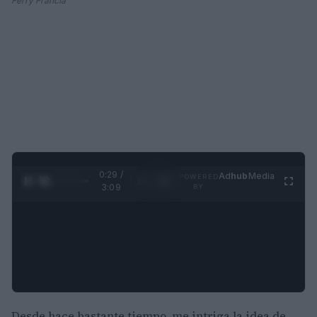
Ferry Francia
0:30 /
Ad
hub
Media
POWERED
1
/
4
3:09
BY
Desde hace bastante tiempo, me intriga la idea de