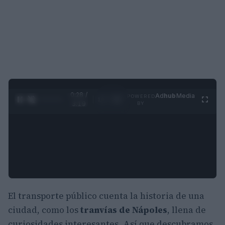
0:29 /
Ad
hub
Media
POWERED
1
/
4
3:19
BY
El transporte público cuenta la historia de una
ciudad, como los
tranvías de Nápoles
, llena de
curiosidades interesantes. Así que descubramos