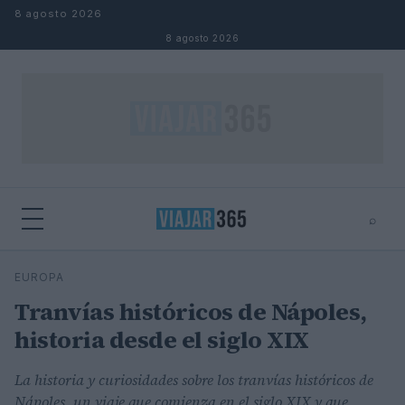
Saltar al contenido
8 agosto 2026
8 agosto 2026
⌕
⌕
×
EUROPA
Buscar
Tranvías históricos de Nápoles,
historia desde el siglo XIX
La historia y curiosidades sobre los tranvías históricos de
Nápoles, un viaje que comienza en el siglo XIX y que