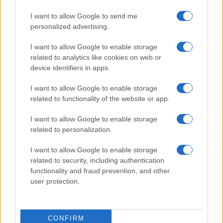
I want to allow Google to send me
personalized advertising.
Descubre los refranes españoles más útiles para
I want to allow Google to enable storage
conectar con locales
related to analytics like cookies on web or
Diego Morales · 8 Ago 2026
device identifiers in apps.
EUROPA
I want to allow Google to enable storage
related to functionality of the website or app.
I want to allow Google to enable storage
related to personalization.
I want to allow Google to enable storage
related to security, including authentication
functionality and fraud prevention, and other
user protection.
CONFIRM
Etihad Airways retoma operaciones en Nigeria: