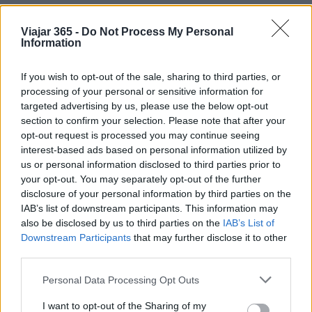
Viajar 365 -
Do Not Process My Personal
Information
AUTOR
If you wish to opt-out of the sale, sharing to third parties, or
Redacción Viajar365.com
processing of your personal or sensitive information for
targeted advertising by us, please use the below opt-out
section to confirm your selection. Please note that after your
opt-out request is processed you may continue seeing
interest-based ads based on personal information utilized by
us or personal information disclosed to third parties prior to
your opt-out. You may separately opt-out of the further
disclosure of your personal information by third parties on the
IAB’s list of downstream participants. This information may
also be disclosed by us to third parties on the
IAB’s List of
Downstream Participants
that may further disclose it to other
third parties.
Please note that this website/app uses one or more Google
Personal Data Processing Opt Outs
services and may gather and store information including but
not limited to your visit or usage behaviour. You may click to
I want to opt-out of the Sharing of my