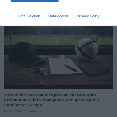
conexión directa con Abu Dhabi
Carla Vidal · 8 Ago 2026
Data Deletion
Data Access
Privacy Policy
EUROPA
Siete árbitros españoles pitarán en las rondas
preliminares de la Champions, Europa League y
Conference League
Diego Morales · 7 Ago 2026