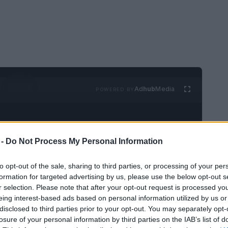
Ad
hub
Media
POWERED BY
 -
Do Not Process My Personal Information
to opt-out of the sale, sharing to third parties, or processing of your per
formation for targeted advertising by us, please use the below opt-out s
acoli
, descansa sobre las profundidades una
r selection. Please note that after your opt-out request is processed y
eing interest-based ads based on personal information utilized by us or
a se puede visitar con un nuevo
submarino
disclosed to third parties prior to your opt-out. You may separately opt-
ra conocer las civilizaciones y vidas del
losure of your personal information by third parties on the IAB’s list of