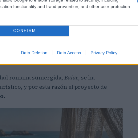
cation functionality and fraud prevention, and other user protection.
CONFIRM
Data Deletion
Data Access
Privacy Policy
ciudad romana sumergida,
Baiae
, se ha
rístico, y por esta razón el proyecto de
co
.