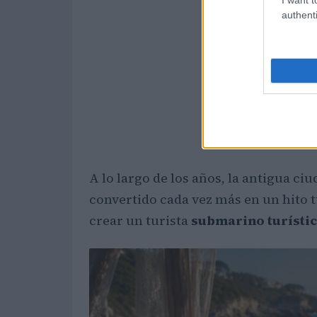
authenti
A lo largo de los años, la antigua 
convertido cada vez más en un hito tu
crear un turista
submarino turísti