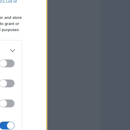
B’s List of
er and store
to grant or
ed purposes