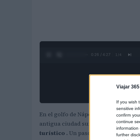
0:28 / 4:27
1
/
4
Viajar 365
If you wish 
sensitive in
En el golfo de Nápoles, entre Baia y
B
confirm you
continue se
antigua ciudad sumergida, que ahor
information 
turístico
. Un paso hacia el futuro pa
further disc