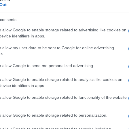
Out
 verdadera atracción turística a lo largo
consents
o allow Google to enable storage related to advertising like cookies on
establecido un
parque sumergido,
un área
evice identifiers in apps.
 ejemplo único en el área mediterránea de
o allow my user data to be sent to Google for online advertising
 naturalista.
s.
to allow Google to send me personalized advertising.
co submarino más grande
y sugerente
del
o allow Google to enable storage related to analytics like cookies on
evice identifiers in apps.
o allow Google to enable storage related to functionality of the website
o allow Google to enable storage related to personalization.
o allow Google to enable storage related to security, including