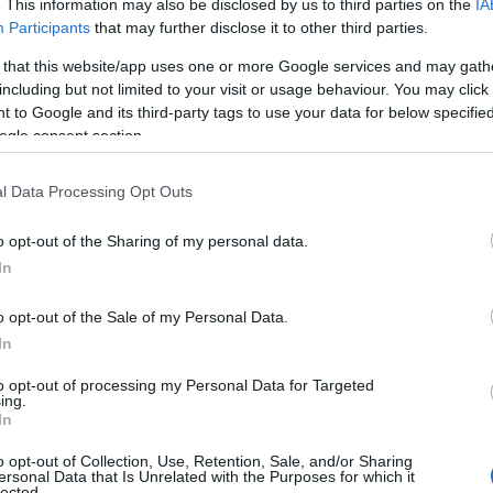
encia submarina.
. This information may also be disclosed by us to third parties on the
IA
Participants
that may further disclose it to other third parties.
 that this website/app uses one or more Google services and may gath
including but not limited to your visit or usage behaviour. You may click 
 to Google and its third-party tags to use your data for below specifi
ogle consent section.
l Data Processing Opt Outs
o opt-out of the Sharing of my personal data.
In
o opt-out of the Sale of my Personal Data.
In
to opt-out of processing my Personal Data for Targeted
ing.
In
o opt-out of Collection, Use, Retention, Sale, and/or Sharing
ersonal Data that Is Unrelated with the Purposes for which it
stico
lected.