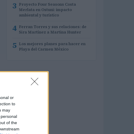
3
Proyecto Four Seasons Costa
Merlata en Ostuni: impacto
ambiental y turístico
4
Ferran Torres y sus relaciones: de
Sira Martínez a Martina Hunter
5
Los mejores planes para hacer en
Playa del Carmen México
sonal or
ection to
ou may
 personal
out of the
 downstream