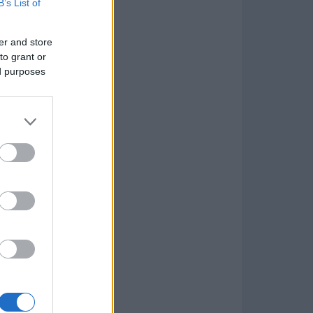
B’s List of
er and store
to grant or
ed purposes