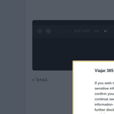
0:28 / 4:27
1
/
4
Viajar 365
«`html
If you wish 
sensitive in
confirm you
continue se
information 
further disc