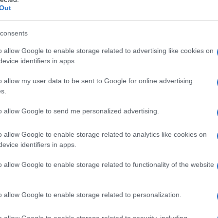
 Vigilio
, el patrón de Trento, quien dedicó su
Out
lo IV. Al caminar por este sendero, te verás
desde valles alpinos hasta las majestuosas
consents
o allow Google to enable storage related to advertising like cookies on
evice identifiers in apps.
del Sendero de San Vili
o allow my user data to be sent to Google for online advertising
s.
ntre Trento y Madonna di Campiglio,
sin aliento y brindando la oportunidad de
to allow Google to send me personalized advertising.
ión. ¿Te imaginas caminando por frondosos
o allow Google to enable storage related to analytics like cookies on
y montañas imponentes, mientras descubres
evice identifiers in apps.
se detenido en el tiempo? El camino está
o allow Google to enable storage related to functionality of the website
antes que permiten a los excursionistas elegir
n las montañas o una opción más accesible
o allow Google to enable storage related to personalization.
dos.
o allow Google to enable storage related to security, including