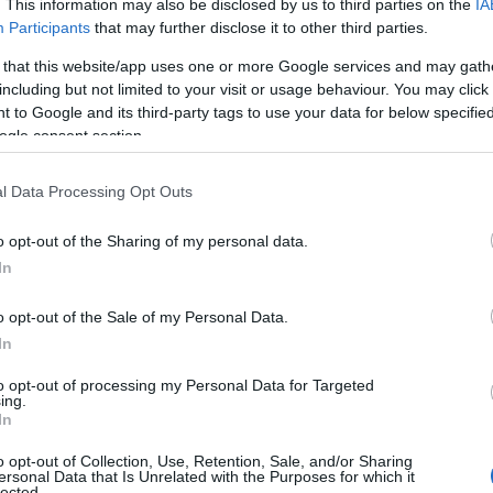
. This information may also be disclosed by us to third parties on the
IA
Participants
that may further disclose it to other third parties.
 that this website/app uses one or more Google services and may gath
including but not limited to your visit or usage behaviour. You may click 
 to Google and its third-party tags to use your data for below specifi
ogle consent section.
l Data Processing Opt Outs
o opt-out of the Sharing of my personal data.
In
o opt-out of the Sale of my Personal Data.
rido que combine naturaleza, historia y
In
li
, a menudo comparado con el famoso
to opt-out of processing my Personal Data for Targeted
iencia fascinante de más de 100 kilómetros
ing.
In
on Trento. Este camino no es solo una
ibre, sino que también es un viaje a través del
o opt-out of Collection, Use, Retention, Sale, and/or Sharing
ersonal Data that Is Unrelated with the Purposes for which it
lected.