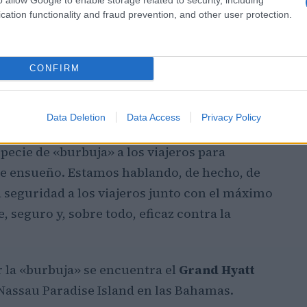
cation functionality and fraud prevention, and other user protection.
CONFIRM
Data Deletion
Data Access
Privacy Policy
pecie de «burbuja» a los viajeros para
de ensueño. Estamos hablando, de hecho, de
 seguridad a los viajeros junto con el máximo
, seguro y, sobre todo, eficaz contra la
r la «burbuja» se encuentra el
Grand Hyatt
 Nassau Paradise Island en las Bahamas.