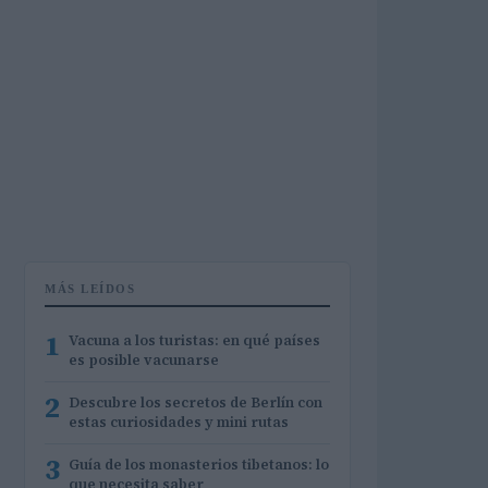
MÁS LEÍDOS
1
Vacuna a los turistas: en qué países
es posible vacunarse
2
Descubre los secretos de Berlín con
estas curiosidades y mini rutas
3
Guía de los monasterios tibetanos: lo
que necesita saber