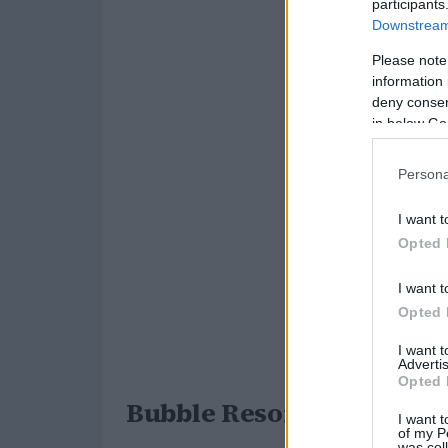
participants
Downstream 
Please note
information 
deny consent
in below Go
Persona
I want t
Opted 
I want t
Opted 
I want 
Advertis
Opted 
Bubble Resort: Qué son
I want t
of my P
was col