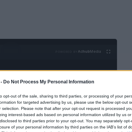
Ad
hub
Media
POWERED BY
 -
Do Not Process My Personal Information
to opt-out of the sale, sharing to third parties, or processing of your per
formation for targeted advertising by us, please use the below opt-out s
 es posible gracias al
Bubble Resort
,
r selection. Please note that after your opt-out request is processed y
eing interest-based ads based on personal information utilized by us or
an
. Hoteles de lujo dedicados a viajeros que
disclosed to third parties prior to your opt-out. You may separately opt-
ario.
losure of your personal information by third parties on the IAB’s list of