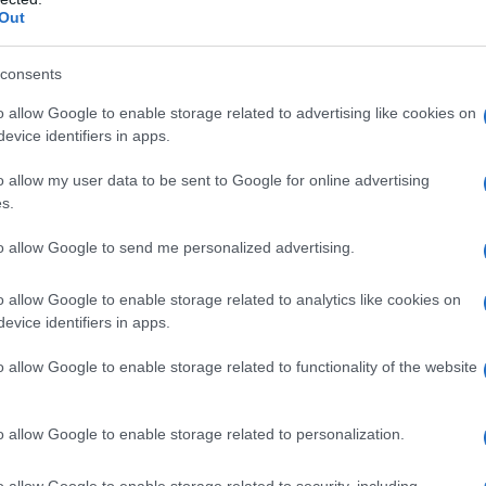
ebido a Covid-19, pero en todo el mundo han
Out
r a viajar.
consents
asi todos los países se encuentra la
o allow Google to enable storage related to advertising like cookies on
o de hasta 15 días a partir de la entrada en
evice identifiers in apps.
o allow my user data to be sent to Google for online advertising
s.
e proporcionar el resultado del hisopo
to allow Google to send me personalized advertising.
que nació
Resort Bubble
.
o allow Google to enable storage related to analytics like cookies on
evice identifiers in apps.
o allow Google to enable storage related to functionality of the website
o allow Google to enable storage related to personalization.
o allow Google to enable storage related to security, including