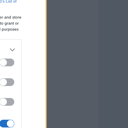
B’s List of
er and store
to grant or
ed purposes