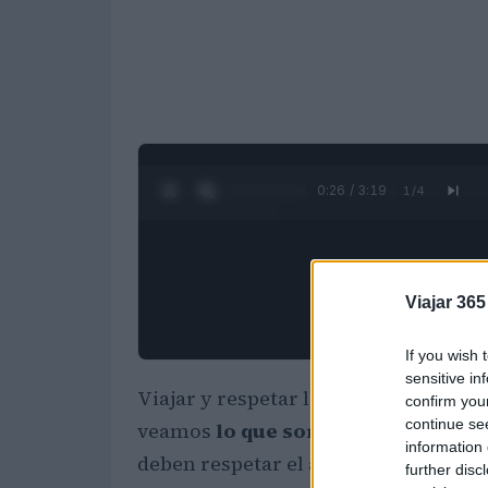
0:27 / 3:19
1
/
4
Viajar 365
If you wish 
sensitive in
Viajar y respetar la cuarentena ahora
confirm you
continue se
veamos
lo que son y cómo funcion
information 
deben respetar el aislamiento fiduci
further disc