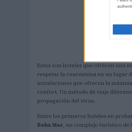
authenti
Estos son hoteles que ofrecen una es
respetar la cuarentena en un lugar 
instalaciones que ofrecen la máxima
confort. Un método de viaje diferente
propagación del virus.
Entre los primeros hoteles en proba
Baha Mar
, un complejo turístico de