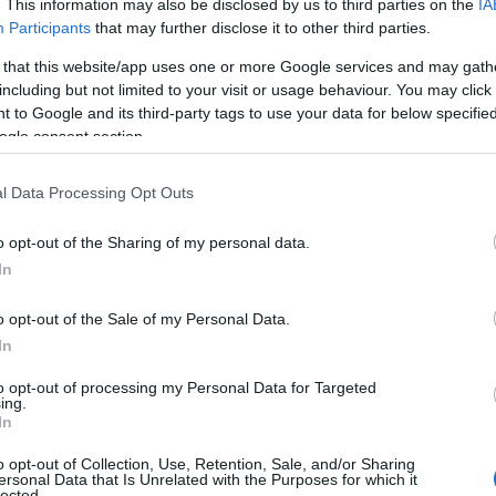
. This information may also be disclosed by us to third parties on the
IA
Participants
that may further disclose it to other third parties.
 that this website/app uses one or more Google services and may gath
including but not limited to your visit or usage behaviour. You may click 
 to Google and its third-party tags to use your data for below specifi
ogle consent section.
l Data Processing Opt Outs
o opt-out of the Sharing of my personal data.
In
o opt-out of the Sale of my Personal Data.
In
to opt-out of processing my Personal Data for Targeted
ing.
In
o opt-out of Collection, Use, Retention, Sale, and/or Sharing
ersonal Data that Is Unrelated with the Purposes for which it
itivos de rastreo: consejos
lected.