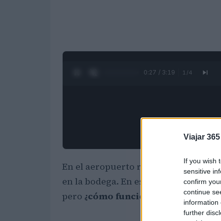
0:28 / 3:19
1
/
4
Viajar 365
If you wish 
En el aeropuerto reina el caos, esp
sensitive in
en la bodega. En este caso,
los dispo
confirm you
continue se
pero
¿cómo funcionan?
Descubre c
information 
further disc