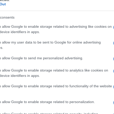
Out
consents
los viajeros aéreos
es perder su
maleta
o de recogerla.
o allow Google to enable storage related to advertising like cookies on
evice identifiers in apps.
esto suceda y disfrutar del viaje, existen
o allow my user data to be sent to Google for online advertising
e utilizan para saber si el equipaje está en
s.
ha sido robado, de esta manera puedes
to allow Google to send me personalized advertising.
quipaje.
o allow Google to enable storage related to analytics like cookies on
evice identifiers in apps.
o allow Google to enable storage related to functionality of the website
o allow Google to enable storage related to personalization.
o allow Google to enable storage related to security, including