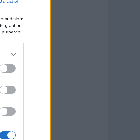
B’s List of
er and store
to grant or
ed purposes