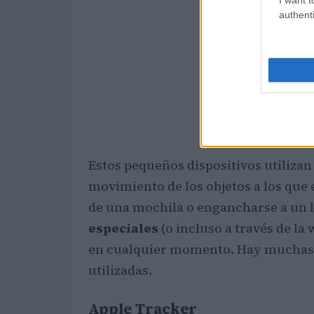
authenti
Estos pequeños dispositivos utilizan
movimiento de los objetos a los que 
de una mochila o engancharse a un l
especiales
(o incluso a través de l
en cualquier momento. Hay muchas y
utilizadas.
Apple Tracker