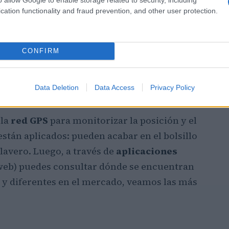
cation functionality and fraud prevention, and other user protection.
CONFIRM
Data Deletion
Data Access
Privacy Policy
 la
red GPS
para monitorizar la posición y el
están aplicados: pueden acabar en el bolsillo
lavero. Luego, a través de
aplicaciones
a web) puedes consultar dónde se encuentran
 diferentes en el mercado, veamos las más