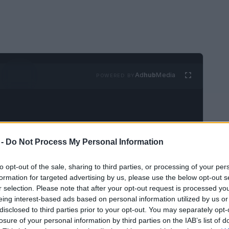
Ad
hub
Media
POWERED BY
 -
Do Not Process My Personal Information
to opt-out of the sale, sharing to third parties, or processing of your per
ecialmente cuando se recoge la
maleta
dejada
formation for targeted advertising by us, please use the below opt-out s
sitivos de rastreo
vienen a rescatarnos,
r selection. Please note that after your opt-out request is processed y
eing interest-based ads based on personal information utilized by us or
ómo no
perder tu maleta
disclosed to third parties prior to your opt-out. You may separately opt-
losure of your personal information by third parties on the IAB’s list of