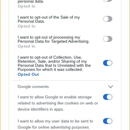
personal data.
evitar que los más pequeños se cansen
grant or deny consent to Google and its third-party tags to
Opted In
use your data for below specified purposes in below Google
demasiado. No tiene sentido, sin embargo, un
consent section.
I want to opt-out of the Sale of my
safari sólo un par de días.
Personal Data.
Opted In
Primaland Safaris es el punto de referencia para
I want to opt-out of processing my
cualquiera que planee experimentar la
Personal Data for Targeted Advertising.
Opted In
magnífica experiencia de un
safari en Tanzania
.
Es un touroperador especializado que garantiza
I want to opt-out of Collection, Use,
Retention, Sale, and/or Sharing of my
las vacaciones de ensueño. En el sitio se pueden
Personal Data that Is Unrelated with the
Purposes for which it was collected.
encontrar todos los documentos relacionados
Opted Out
con las autorizaciones que han sido emitidas por
Google consents
el gobierno del país, demostrando el
cumplimiento de las normas legales
I want to allow Google to enable storage
related to advertising like cookies on web or
proporcionadas. Con Primaland Safaris tienes la
device identifiers in apps.
oportunidad de descubrir no sólo
los paisajes
I want to allow my user data to be sent to
naturales más bellos de Tanzania
, sino también
Google for online advertising purposes.