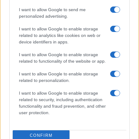
las costumbres. Costumbres y tradiciones de la
población local, con una perfecta organización
I want to allow Google to send me
personalized advertising.
de cada factor logístico gracias a una
coordinación impecable.
I want to allow Google to enable storage
related to analytics like cookies on web or
device identifiers in apps.
AUTOR
I want to allow Google to enable storage
Redacción Viajar365.com
related to functionality of the website or app.
I want to allow Google to enable storage
related to personalization.
I want to allow Google to enable storage
related to security, including authentication
functionality and fraud prevention, and other
user protection.
CONFIRM