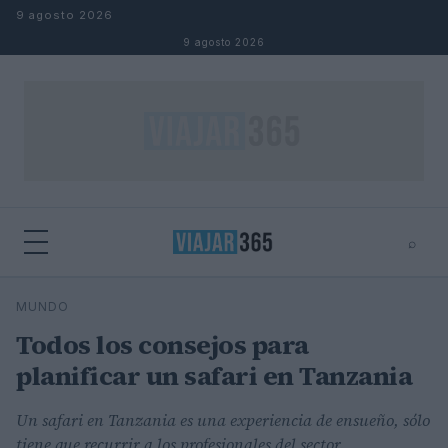
Saltar al contenido
9 agosto 2026
9 agosto 2026
⌕
⌕
×
MUNDO
Buscar
Todos los consejos para
planificar un safari en Tanzania
Un safari en Tanzania es una experiencia de ensueño, sólo
tiene que recurrir a los profesionales del sector.