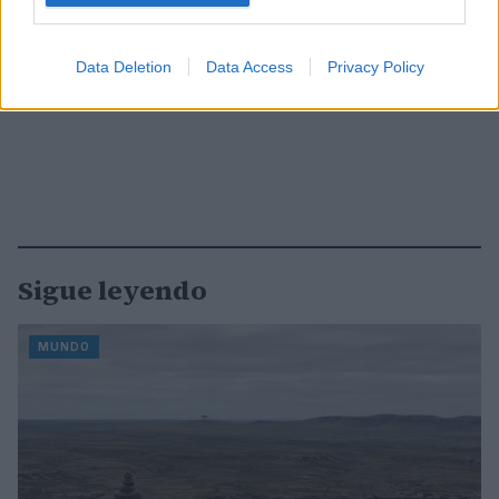
Data Deletion
Data Access
Privacy Policy
Sigue leyendo
MUNDO