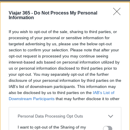
Tarangire, además de los dos primeros, pueden
ir en un safari de mediana duración, es decir,
Viajar 365 -
Do Not Process My Personal
Information
una semana. En caso de que haya aún más tiempo
disponible, el cráter Empaakai
lago Natron
, el
If you wish to opt-out of the sale, sharing to third parties, or
Parque Nacional de Arusha y el lago Eyasi se
processing of your personal or sensitive information for
pueden agregar a la lista de destinos.
targeted advertising by us, please use the below opt-out
section to confirm your selection. Please note that after your
opt-out request is processed you may continue seeing
Dependiendo de su experiencia,
interest-based ads based on personal information utilized by
us or personal information disclosed to third parties prior to
¿Cuál es el número ideal de días para un
your opt-out. You may separately opt-out of the further
safari en Tanzania?
disclosure of your personal information by third parties on the
IAB’s list of downstream participants. This information may
Por supuesto, no hay una respuesta única, porque
also be disclosed by us to third parties on the
IAB’s List of
Downstream Participants
that may further disclose it to other
depende de las condiciones de viaje y del
third parties.
presupuesto que tenga disponible. Por ejemplo,
Please note that this website/app uses one or more Google
para
quienes viajan en compañía de niños
una
Personal Data Processing Opt Outs
services and may gather and store information including but
buena opción es no exceder los 5 días. Esto para
not limited to your visit or usage behaviour. You may click to
I want to opt-out of the Sharing of my