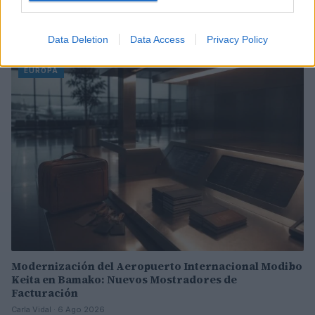
Cambio de tono en la UE: de críticas a elogios por la
gestión de la crisis en Ceuta
Data Deletion
Data Access
Privacy Policy
Diego Morales · 6 Ago 2026
EUROPA
Modernización del Aeropuerto Internacional Modibo
Keita en Bamako: Nuevos Mostradores de
Facturación
Carla Vidal · 6 Ago 2026