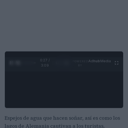
0:28 /
Ad
hub
Media
POWERED
1
/
4
3:09
BY
Espejos de agua que hacen soñar, así es como los
lagos de Alemania cautivan a los turistas.