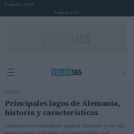
Saltar al contenido
6 agosto 2026
6 agosto 2026
⌕
⌕
×
EUROPA
Buscar
Principales lagos de Alemania,
historia y características
Conozcamos los principales lagos de Alemania y con ello,
reconozcamos su historia y las características más