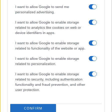
I want to allow Google to send me
personalized advertising.
I want to allow Google to enable storage
Explora Journeys presenta el Explora III, el crucero
related to analytics like cookies on web or
de lujo propulsado por GNL
device identifiers in apps.
Lucía Marín · 6 Ago 2026
I want to allow Google to enable storage
EUROPA
related to functionality of the website or app.
I want to allow Google to enable storage
related to personalization.
I want to allow Google to enable storage
related to security, including authentication
functionality and fraud prevention, and other
user protection.
CONFIRM