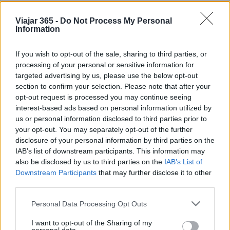
favoritos de las parejas que quieren que el día de
su boda sea especial.
Viajar 365 -
Do Not Process My Personal
Information
If you wish to opt-out of the sale, sharing to third parties, or
AUTOR
processing of your personal or sensitive information for
Redacción Viajar365.com
targeted advertising by us, please use the below opt-out
section to confirm your selection. Please note that after your
opt-out request is processed you may continue seeing
interest-based ads based on personal information utilized by
us or personal information disclosed to third parties prior to
your opt-out. You may separately opt-out of the further
disclosure of your personal information by third parties on the
IAB’s list of downstream participants. This information may
also be disclosed by us to third parties on the
IAB’s List of
Downstream Participants
that may further disclose it to other
third parties.
Please note that this website/app uses one or more Google
Personal Data Processing Opt Outs
services and may gather and store information including but
not limited to your visit or usage behaviour. You may click to
I want to opt-out of the Sharing of my