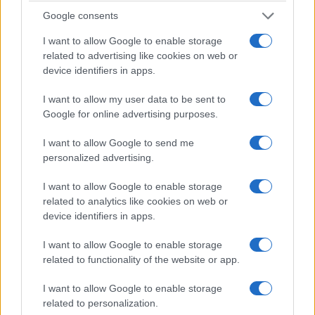
La isla de Mallorca, la más grande del archipiélago de las
Google consents
Islas Baleares, es famosa por sus espectaculares playas, su
fantástico clima…
I want to allow Google to enable storage
related to advertising like cookies on web or
Redacción Viajar365.com · 23 Jun 2023
device identifiers in apps.
NOTICIAS
I want to allow my user data to be sent to
Google for online advertising purposes.
I want to allow Google to send me
personalized advertising.
I want to allow Google to enable storage
related to analytics like cookies on web or
device identifiers in apps.
I want to allow Google to enable storage
Este año elige un viaje en crucero por el
related to functionality of the website or app.
Mediterráneo
Costa Cruceros ofrece la oportunidad de recorrer diferentes
I want to allow Google to enable storage
ciudades según el itinerario que se haya elegido.
related to personalization.