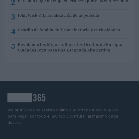
2
Este año elige un viaje en crucero por el Mediterráneo
3
John Wick 3: la localización de la película
4
Castillo de Suabia de Trani: historia y curiosidades
5
Revelando los Mejores Secretos Ocultos de Europa:
Ciudades Joya para una Escapada Alternativa
Viajar365 es una revista online que ofrece ideas y guías
para viajar por todo el mundo y disfrutar al máximo cada
destino.