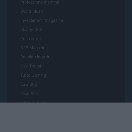
Professione mamma
World Music
Investimenti Magazine
Money 365
Zona Nerd
B2B Magazine
People Magazine
Day Travel
Tutto Gaming
ESG 365
Food Wiki
FuturoDonna
HomeMagazine
SecondHomeMagazine