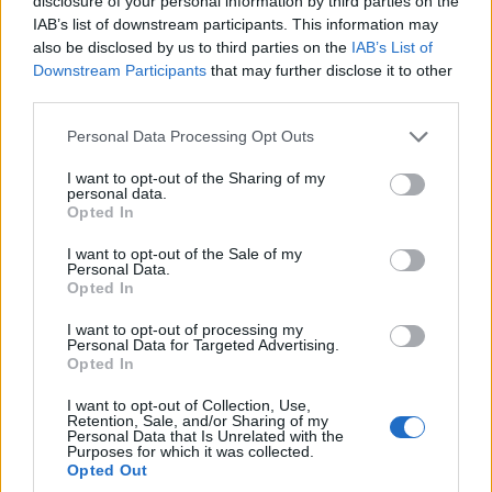
disclosure of your personal information by third parties on the
IAB’s list of downstream participants. This information may
also be disclosed by us to third parties on the
IAB’s List of
Esta es la cadena de hamburgueserías dog
Downstream Participants
that may further disclose it to other
friendly que podrás visitar viajando por
third parties.
España con tu mascota
Please note that this website/app uses one or more Google
Personal Data Processing Opt Outs
Da igual el destino que elijas para pasar tus vacaciones este
services and may gather and store information including but
verano. Seguro que entre tus planes siempre hay un
not limited to your visit or usage behaviour. You may click to
I want to opt-out of the Sharing of my
momento reservado…
personal data.
grant or deny consent to Google and its third-party tags to
Opted In
use your data for below specified purposes in below Google
Redacción Viajar365.com · 12 Jul 2023
consent section.
I want to opt-out of the Sale of my
Personal Data.
EUROPA
Opted In
I want to opt-out of processing my
Personal Data for Targeted Advertising.
Opted In
I want to opt-out of Collection, Use,
Retention, Sale, and/or Sharing of my
Personal Data that Is Unrelated with the
Purposes for which it was collected.
Mallorca, una isla maravillosa
Opted Out