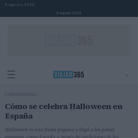
Saltar al contenido
8 agosto 2026
8 agosto 2026
⌕
⌕
×
CURIOSIDADES
Buscar
Cómo se celebra Halloween en
España
Halloween es una fiesta pagana y llegó a los países
europeos, como España a través de tradiciones de las