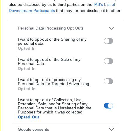
also be disclosed by us to third parties on the
IAB’s List of
Downstream Participants
that may further disclose it to other
third parties.
Please note that this website/app uses one or more Google
Personal Data Processing Opt Outs
Sigue leyendo
services and may gather and store information including but
not limited to your visit or usage behaviour. You may click to
I want to opt-out of the Sharing of my
personal data.
grant or deny consent to Google and its third-party tags to
Opted In
CURIOSIDADES
use your data for below specified purposes in below Google
consent section.
I want to opt-out of the Sale of my
Personal Data.
Opted In
I want to opt-out of processing my
Personal Data for Targeted Advertising.
Opted In
I want to opt-out of Collection, Use,
Retention, Sale, and/or Sharing of my
Personal Data that Is Unrelated with the
Purposes for which it was collected.
Opted Out
Google consents