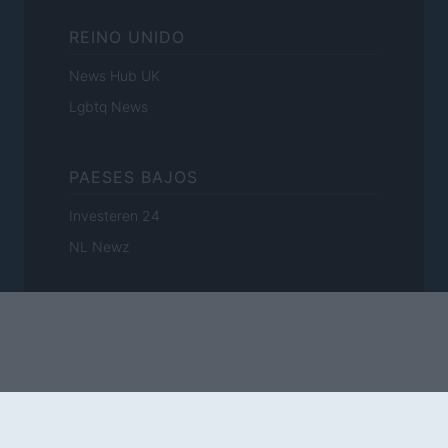
REINO UNIDO
News Hub UK
Lgbtq News
PAESES BAJOS
Investeren 24
NL Newz