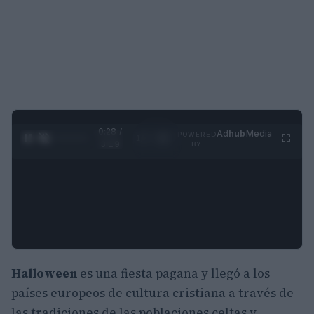
0:29 /
Ad
hub
Media
POWERED
1
/
4
3:19
BY
Halloween
es una fiesta pagana y llegó a los
países europeos de cultura cristiana a través de
las tradiciones de las poblaciones celtas y