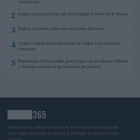
vacunarse
2
Lugares para visitar en 2022 según el New York Times
3
Daksa, la bonita isla con una triste historia
4
¿Cómo comer sano mientras se viaja? Los mejores
consejos
5
Beneficios de la sandía para viajeros en climas cálidos
y formas creativas de incluirla en picnics
Viajar365 es una revista online que ofrece ideas y guías
para viajar por todo el mundo y disfrutar al máximo cada
destino.