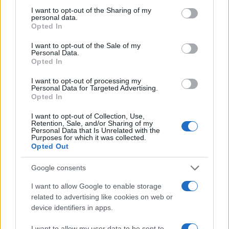
not limited to your visit or usage behaviour. You may click to
I want to opt-out of the Sharing of my
personal data.
grant or deny consent to Google and its third-party tags to
Opted In
use your data for below specified purposes in below Google
consent section.
I want to opt-out of the Sale of my
Personal Data.
Opted In
I want to opt-out of processing my
Explora Journeys presenta el Explora III, el crucero
Personal Data for Targeted Advertising.
de lujo propulsado por GNL
Opted In
Lucía Marín · 6 Ago 2026
I want to opt-out of Collection, Use,
Retention, Sale, and/or Sharing of my
EUROPA
Personal Data that Is Unrelated with the
Purposes for which it was collected.
Opted Out
Google consents
I want to allow Google to enable storage
related to advertising like cookies on web or
device identifiers in apps.
I want to allow my user data to be sent to