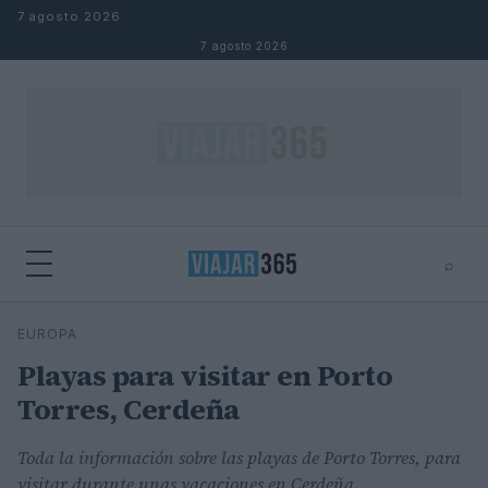
Saltar al contenido
7 agosto 2026
7 agosto 2026
⌕
⌕
×
EUROPA
Buscar
Playas para visitar en Porto
Torres, Cerdeña
Toda la información sobre las playas de Porto Torres, para
visitar durante unas vacaciones en Cerdeña.