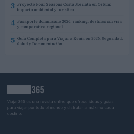
3
Proyecto Four Seasons Costa Merlata en Ostuni:
impacto ambiental y turístico
4
Pasaporte dominicano 2026: ranking, destinos sin visa
y comparativa regional
5
Guía Completa para Viajar a Kenia en 2026: Seguridad,
Salud y Documentación
Viajar365 es una revista online que ofrece ideas y guías
para viajar por todo el mundo y disfrutar al máximo cada
destino.
SECCIONES