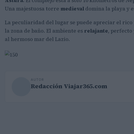
Astura
. El complejo está a solo 10 kilómetros de N
Una majestuosa torre
medieval
domina la playa y 
La peculiaridad del lugar se puede apreciar el rico
la zona de baño. El ambiente es
relajante
, perfecto
al hermoso mar del Lazio.
AUTOR
Redacción Viajar365.com