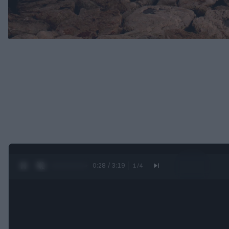
0:29 / 3:19
1
/
4