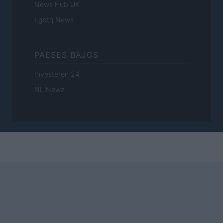
News Hub UK
Lgbtq News
PAESES BAJOS
Investeren 24
NL Newz