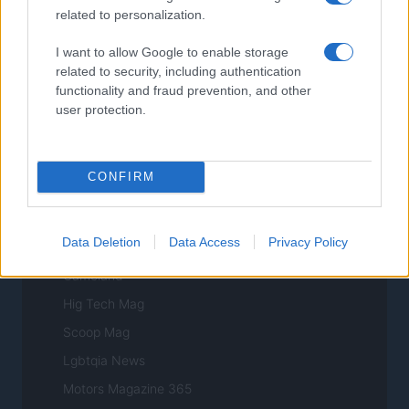
related to personalization.
Newz
Newz US
I want to allow Google to enable storage
related to security, including authentication
Newz California
functionality and fraud prevention, and other
Newz Texas
user protection.
Newz Florida
Newz New York
CONFIRM
Newz Pennsylvania
Newz Illinois
Data Deletion
Data Access
Privacy Policy
Newz Ohio
Gameland
Hig Tech Mag
Scoop Mag
Lgbtqia News
Motors Magazine 365