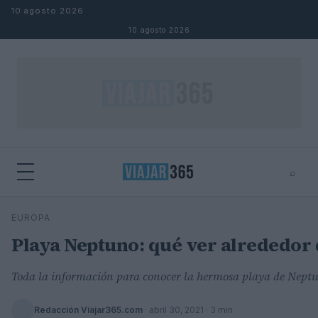
Saltar al contenido
10 agosto 2026
10 agosto 2026
⌕
⌕
×
EUROPA
Buscar
Playa Neptuno: qué ver alrededor
Toda la información para conocer la hermosa playa de Nept
Redacción Viajar365.com
·
abril 30, 2021
· 3 min