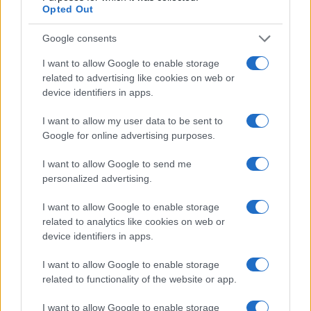
Opted Out
ESPANA Y LATINOAMERICA
Google consents
Actualidad
I want to allow Google to enable storage
related to advertising like cookies on web or
Finanzas 24
device identifiers in apps.
Investindo 365
I want to allow my user data to be sent to
Think.es
Google for online advertising purposes.
Viajar 365
I want to allow Google to send me
ES Newz
personalized advertising.
Pet Story
I want to allow Google to enable storage
Encocina
related to analytics like cookies on web or
device identifiers in apps.
NORTE AMERICA
I want to allow Google to enable storage
related to functionality of the website or app.
Womanmagazine
Investing Plus
I want to allow Google to enable storage