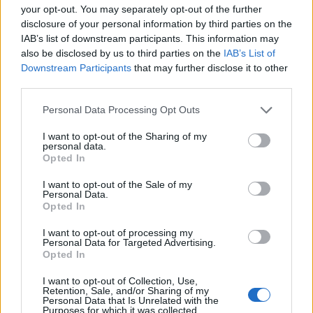
your opt-out. You may separately opt-out of the further
World Music
disclosure of your personal information by third parties on the
Investimenti Magazine
IAB’s list of downstream participants. This information may
also be disclosed by us to third parties on the
IAB’s List of
Money 365
Downstream Participants
that may further disclose it to other
Zona Nerd
third parties.
B2B Magazine
Please note that this website/app uses one or more Google
Personal Data Processing Opt Outs
services and may gather and store information including but
People Magazine
not limited to your visit or usage behaviour. You may click to
I want to opt-out of the Sharing of my
Day Travel
personal data.
grant or deny consent to Google and its third-party tags to
Opted In
use your data for below specified purposes in below Google
Tutto Gaming
consent section.
I want to opt-out of the Sale of my
ESG 365
Personal Data.
Opted In
Food Wiki
FuturoDonna
I want to opt-out of processing my
Personal Data for Targeted Advertising.
HomeMagazine
Opted In
SecondHomeMagazine
I want to opt-out of Collection, Use,
Retention, Sale, and/or Sharing of my
Personal Data that Is Unrelated with the
Purposes for which it was collected.