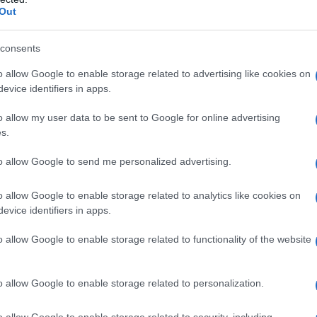
Out
na, te recomendamos consultar con expedia o
consents
ofertas en vuelos, en lugar de los mejores
o allow Google to enable storage related to advertising like cookies on
 consultes la reserva.
evice identifiers in apps.
o allow my user data to be sent to Google for online advertising
s.
mel
, una colina rocosa situada en el distrito de
to allow Google to send me personalized advertising.
a construcción de alojamiento de lujo dentro
 la ciudad, pero de las 60 viviendas del
o allow Google to enable storage related to analytics like cookies on
evice identifiers in apps.
onstruidas.
o allow Google to enable storage related to functionality of the website
o allow Google to enable storage related to personalization.
o allow Google to enable storage related to security, including