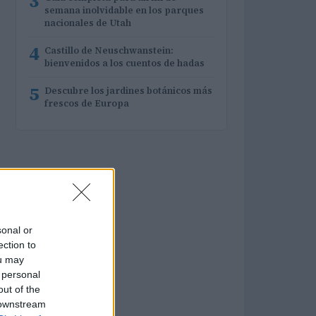
3
semana inolvidable en los parques
nacionales de Utah
4
Castillo de Neuschwanstein:
bienvenidos a los cuentos de hadas
5
Descubre los jardines botánicos más
frescos de Europa
sonal or
ection to
ou may
 personal
out of the
 downstream