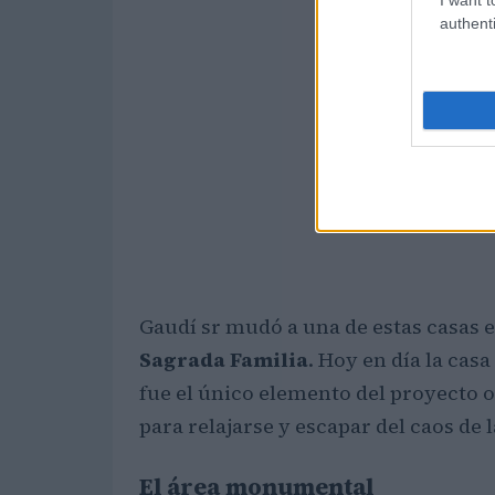
authenti
Gaudí sr mudó a una de estas casas e
Sagrada Familia
. Hoy en día la cas
fue el único elemento del proyecto or
para relajarse y escapar del caos de 
El área monumental