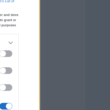
B’s List of
er and store
to grant or
ed purposes