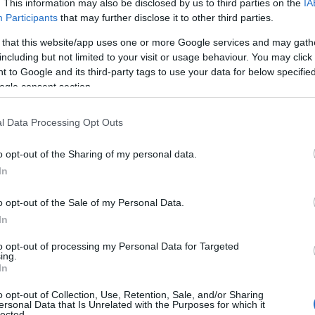
. This information may also be disclosed by us to third parties on the
IA
Participants
that may further disclose it to other third parties.
 that this website/app uses one or more Google services and may gath
including but not limited to your visit or usage behaviour. You may click 
 to Google and its third-party tags to use your data for below specifi
ogle consent section.
l Data Processing Opt Outs
o opt-out of the Sharing of my personal data.
In
o opt-out of the Sale of my Personal Data.
In
ulso del magnate Eusebi Géell, de quien toma
to opt-out of processing my Personal Data for Targeted
gendario
Antoni Gaudá
. La UNESCO lo incluyó
ing.
imonio Mundial de la Humanidad.
In
El parque
a naturalista que se puede visitar de forma
o opt-out of Collection, Use, Retention, Sale, and/or Sharing
ersonal Data that Is Unrelated with the Purposes for which it
e refiere a la parte monumental.
lected.