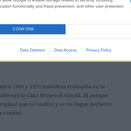
cation functionality and fraud prevention, and other user protection.
CONFIRM
Data Deletion
Data Access
Privacy Policy
ntre 1906 y 1925 mientras trabajaba en la
a alberga la Casa Museo di Gaudá. El parque
iginal que se realizó y es un lugar perfecto
la ciudad.