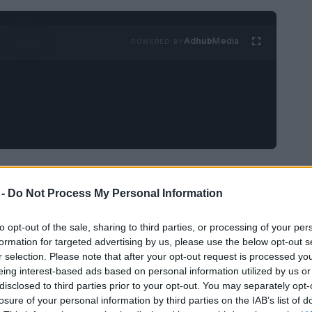
Ad
hub
Media
POWERED BY
 los símbolos de la ciudad y está considerado
s bellos del mundo. Cubre un área de
 -
Do Not Process My Personal Information
ofrece una vista de los tejados de la ciudad
to opt-out of the sale, sharing to third parties, or processing of your per
formation for targeted advertising by us, please use the below opt-out s
r selection. Please note that after your opt-out request is processed y
eing interest-based ads based on personal information utilized by us or
disclosed to third parties prior to your opt-out. You may separately opt-
losure of your personal information by third parties on the IAB’s list of