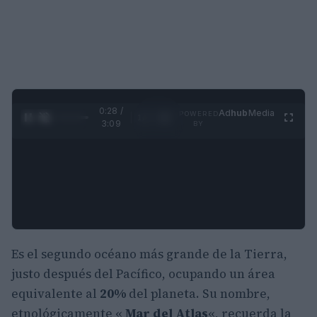
0:29 /
Ad
hub
Media
POWERED
1
/
4
3:09
BY
Es el segundo océano más grande de la Tierra,
justo después del Pacífico, ocupando un área
equivalente al
20%
del planeta. Su nombre,
etnológicamente «
Mar del Atlas
«, recuerda la