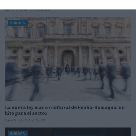
coreana de Netflix
Javier Ortega · 9 Ago 2026
EUROPA
La nueva ley marco cultural de Emilia-Romagna: un
hito para el sector
Carla Vidal · 9 Ago 2026
EUROPA