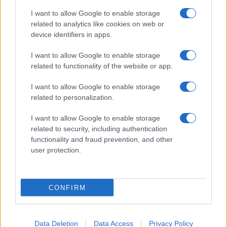
I want to allow Google to enable storage
related to analytics like cookies on web or
device identifiers in apps.
Sigue leyendo
I want to allow Google to enable storage
related to functionality of the website or app.
EUROPA
I want to allow Google to enable storage
related to personalization.
I want to allow Google to enable storage
related to security, including authentication
functionality and fraud prevention, and other
user protection.
CONFIRM
Our Sticky Love: Dónde fue filmada la nueva serie
Data Deletion
Data Access
Privacy Policy