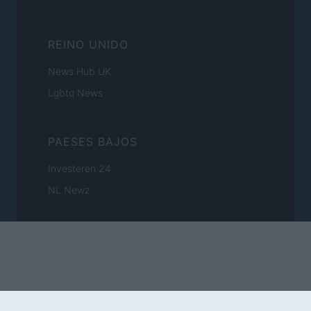
REINO UNIDO
News Hub UK
Lgbtq News
PAESES BAJOS
Investeren 24
NL Newz