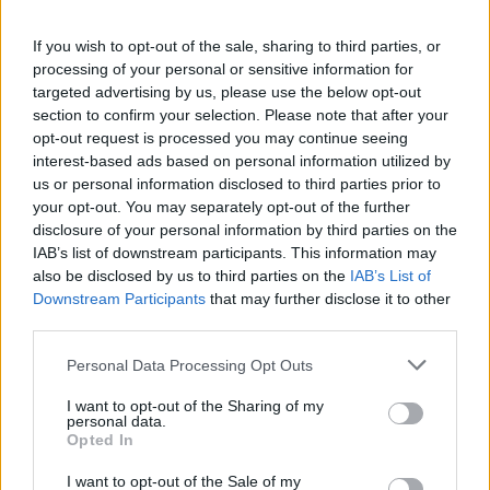
particularmente fríos e inhóspitos; también
pueden suponer un peligro para los buques
If you wish to opt-out of the sale, sharing to third parties, or
debido a la posible formación de icebergs.
processing of your personal or sensitive information for
targeted advertising by us, please use the below opt-out
section to confirm your selection. Please note that after your
La
profundidad
promedio del Océano Atlántico
opt-out request is processed you may continue seeing
es de aproximadamente 3.926 m, y también es el
interest-based ads based on personal information utilized by
segundo en tamaño solo después del Océano
us or personal information disclosed to third parties prior to
your opt-out. You may separately opt-out of the further
Pacífico.
disclosure of your personal information by third parties on the
IAB’s list of downstream participants. This information may
El punto de mayor profundo, igual 9.219 m, se
also be disclosed by us to third parties on the
IAB’s List of
alcanza en el abismo oceánico de Milwaukee en
Downstream Participants
that may further disclose it to other
la Fosa de Puerto Rico; a unos 135 km de la isla
third parties.
del mismo nombre; mientras que el nivel del
Please note that this website/app uses one or more Google
Personal Data Processing Opt Outs
abismo se reduce a 3.332 m, cuando también se
services and may gather and store information including but
not limited to your visit or usage behaviour. You may click to
I want to opt-out of the Sharing of my
tienen en cuenta los mares adyacentes.
personal data.
grant or deny consent to Google and its third-party tags to
Opted In
use your data for below specified purposes in below Google
consent section.
I want to opt-out of the Sale of my