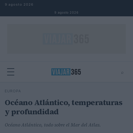
Saltar al contenido
9 agosto 2026
9 agosto 2026
⌕
⌕
×
EUROPA
Buscar
Océano Atlántico, temperaturas
y profundidad
Océano Atlántico, todo sobre el Mar del Atlas.